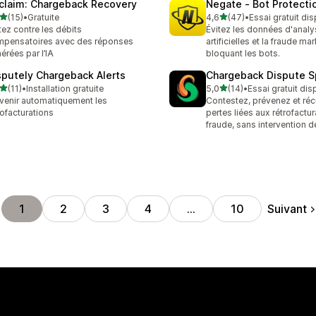
claim: Chargeback Recovery
Negate ‑ Bot Protecti
étoile(s) sur 5
étoile(s) sur 5
(15)
•
Gratuite
4,6
(47)
•
Essai gratuit di
avis au total
47 avis au total
tez contre les débits
Évitez les données d'analy
pensatoires avec des réponses
artificielles et la fraude ma
érées par l’IA
bloquant les bots.
sputely Chargeback Alerts
Chargeback Dispute Sp
étoile(s) sur 5
étoile(s) sur 5
(11)
•
Installation gratuite
5,0
(14)
•
Essai gratuit dis
avis au total
14 avis au total
venir automatiquement les
Contestez, prévenez et réc
rofacturations
pertes liées aux rétrofactur
fraude, sans intervention d
Suivant
1
2
3
4
…
10