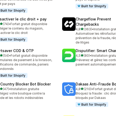
et par pays
Built for Shopify
Built for Shopify
activer le clic droit + pay
Chargeflow Prevent
étoile(s) sur 5
(74)
•
Forfait gratuit disponible
Chargebacks
avis au total
téger le contenu du magasin,
étoile(s) sur 5
4,8
(363)
•
Installation gra
363 avis au total
activer le clic droit
Automatiser les rétrofactura
prévention de la fraude, réd
Built for Shopify
de litiges
rtsaver COD & OTP
Disputifier: Smart Ch
étoile(s) sur 5
étoile(s) sur 5
(54)
•
Forfait gratuit disponible
4,5
(80)
•
Installation gratu
avis au total
80 avis au total
mulaires de paiement à la livraison,
Prévenez et gérez les cont
ifications de commande, paniers
paiement automatiquemen
andonnés
Built for Shopify
 Country Blocker Bot Blocker
Dakaas Anti‑Fraude B
étoile(s) sur 5
étoile(s) sur 5
(47)
•
Installation gratuite
4,8
(210)
•
Forfait gratuit 
avis au total
210 avis au total
tégez votre boutique contre la
Bloquez la fraude : clic droi
ude et les robots indésirables
bloqués par Dakaas
Built for Shopify