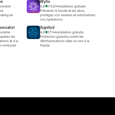
on
Wyllo
étoile(s) sur 5
sponible
4,9
(152)
•
Installation gratuite
152 avis au total
se
Prévenez la fraude et les abus,
rketing en
protégez vos revenus et automatisez
vos opérations.
ecialist
Signifyd
étoile(s) sur 5
ponible
4,6
(71)
•
Installation gratuite
71 avis au total
upérez les
Protection garantie contre les
ations et à la
rétrofacturations liées ou non à la
e votre part
fraude