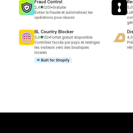
Fraud Control
Re
étoile(s) sur 5
2,4
(20)
•
Gratuite
5,0
20 avis au total
15 
Évitez la fraude et automatisez les
Lut
opérations pour réussir.
com
gén
BL Country Blocker
Di
étoile(s) sur 5
5,0
(5)
•
Forfait gratuit disponible
4,5
5 avis au total
11 
Contrôlez l’accès par pays et redirigez
Pré
les visiteurs vers des boutiques
rét
locales
Built for Shopify