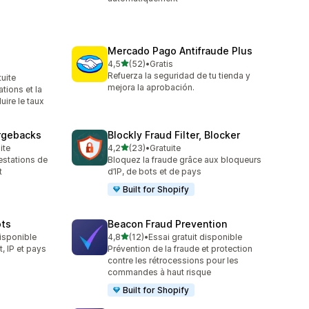
Mercado Pago Antifraude Plus
étoile(s) sur 5
4,5
(52)
•
Gratis
52 avis au total
Refuerza la seguridad de tu tienda y
tuite
mejora la aprobación.
tions et la
uire le taux
argebacks
Blockly Fraud Filter, Blocker
étoile(s) sur 5
ite
4,2
(23)
•
Gratuite
23 avis au total
estations de
Bloquez la fraude grâce aux bloqueurs
t
d’IP, de bots et de pays
Built for Shopify
ots
Beacon Fraud Prevention
étoile(s) sur 5
disponible
4,8
(12)
•
Essai gratuit disponible
12 avis au total
t, IP et pays
Prévention de la fraude et protection
contre les rétrocessions pour les
commandes à haut risque
Built for Shopify