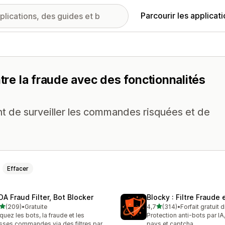
Parcourir les applicat
ntre la fraude avec des fonctionnalités
t de surveiller les commandes risquées et de
Effacer
DA Fraud Filter, Bot Blocker
Blocky : Filtre Fraude e
étoile(s) sur 5
étoile(s) sur 5
(209)
•
Gratuite
4,7
(314)
•
Forfait gratuit 
 avis au total
314 avis au total
quez les bots, la fraude et les
Protection anti-bots par I
sses commandes via des filtres par
pays et captcha