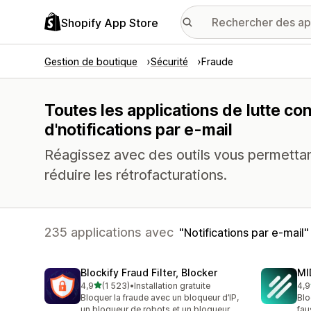
Shopify App Store
Gestion de boutique
Sécurité
Fraude
Toutes les applications de lutte co
d'notifications par e-mail
Réagissez avec des outils vous permettan
réduire les rétrofacturations.
235 applications avec
Notifications par e-mail
Blockify Fraud Filter, Blocker
MI
étoile(s) sur 5
4,9
(1 523)
•
Installation gratuite
4,9
1523 avis au total
209
Bloquer la fraude avec un bloqueur d’IP,
Blo
un bloqueur de robots et un bloqueur
fau