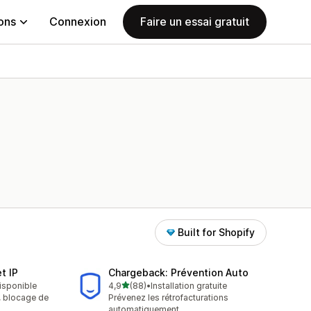
ions
Connexion
Faire un essai gratuit
Built for Shopify
t IP
Chargeback: Prévention Auto
étoile(s) sur 5
disponible
4,9
(88)
•
Installation gratuite
88 avis au total
A, blocage de
Prévenez les rétrofacturations
automatiquement