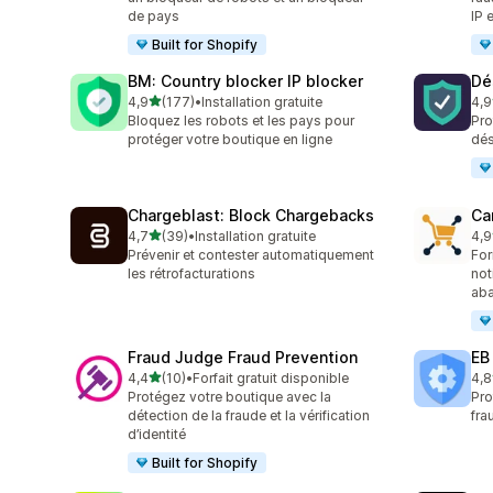
de pays
IP 
Built for Shopify
BM: Country blocker IP blocker
Dés
étoile(s) sur 5
4,9
(177)
•
Installation gratuite
4,9
177 avis au total
74 
Bloquez les robots et les pays pour
Pro
protéger votre boutique en ligne
dés
Chargeblast: Block Chargebacks
Ca
étoile(s) sur 5
4,7
(39)
•
Installation gratuite
4,9
39 avis au total
54 
Prévenir et contester automatiquement
For
les rétrofacturations
not
ab
Fraud Judge Fraud Prevention
EB
étoile(s) sur 5
4,4
(10)
•
Forfait gratuit disponible
4,8
10 avis au total
47 
Protégez votre boutique avec la
Pro
détection de la fraude et la vérification
fra
d’identité
Built for Shopify