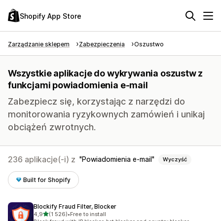
Shopify App Store
Zarządzanie sklepem
Zabezpieczenia
Oszustwo
Wszystkie aplikacje do wykrywania oszustw z
funkcjami powiadomienia e-mail
Zabezpiecz się, korzystając z narzędzi do
monitorowania ryzykownych zamówień i unikaj
obciążeń zwrotnych.
236 aplikacje(-i) z
Powiadomienia e-mail
Wyczyść
Built for Shopify
Blockify Fraud Filter, Blocker
na 5 gwiazdek
4,9
(1 526)
•
Free to install
Łączna liczba recenzji: 1526