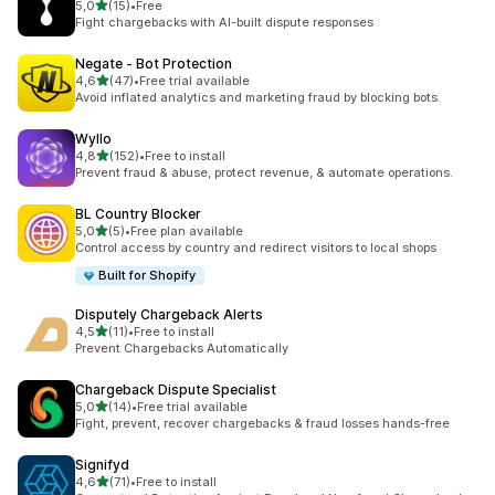
na 5 gwiazdek
5,0
(15)
•
Free
Łączna liczba recenzji: 15
Fight chargebacks with AI-built dispute responses
Negate ‑ Bot Protection
na 5 gwiazdek
4,6
(47)
•
Free trial available
Łączna liczba recenzji: 47
Avoid inflated analytics and marketing fraud by blocking bots.
Wyllo
na 5 gwiazdek
4,8
(152)
•
Free to install
Łączna liczba recenzji: 152
Prevent fraud & abuse, protect revenue, & automate operations.
BL Country Blocker
na 5 gwiazdek
5,0
(5)
•
Free plan available
Łączna liczba recenzji: 5
Control access by country and redirect visitors to local shops
Built for Shopify
Disputely Chargeback Alerts
na 5 gwiazdek
4,5
(11)
•
Free to install
Łączna liczba recenzji: 11
Prevent Chargebacks Automatically
Chargeback Dispute Specialist
na 5 gwiazdek
5,0
(14)
•
Free trial available
Łączna liczba recenzji: 14
Fight, prevent, recover chargebacks & fraud losses hands-free
Signifyd
na 5 gwiazdek
4,6
(71)
•
Free to install
Łączna liczba recenzji: 71