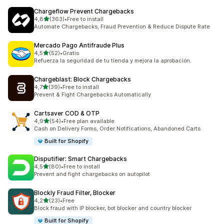
Chargeflow Prevent Chargebacks
na 5 gwiazdek
4,8
(363)
•
Free to install
Łączna liczba recenzji: 363
Automate Chargebacks, Fraud Prevention & Reduce Dispute Rate
Mercado Pago Antifraude Plus
na 5 gwiazdek
4,5
(52)
•
Gratis
Łączna liczba recenzji: 52
Refuerza la seguridad de tu tienda y mejora la aprobación.
Chargeblast: Block Chargebacks
na 5 gwiazdek
4,7
(39)
•
Free to install
Łączna liczba recenzji: 39
Prevent & Fight Chargebacks Automatically
Cartsaver COD & OTP
na 5 gwiazdek
4,9
(54)
•
Free plan available
Łączna liczba recenzji: 54
Cash on Delivery Forms, Order Notifications, Abandoned Carts
Built for Shopify
Disputifier: Smart Chargebacks
na 5 gwiazdek
4,5
(80)
•
Free to install
Łączna liczba recenzji: 80
Prevent and fight chargebacks on autopilot
Blockly Fraud Filter, Blocker
na 5 gwiazdek
4,2
(23)
•
Free
Łączna liczba recenzji: 23
Block fraud with IP blocker, bot blocker and country blocker
Built for Shopify