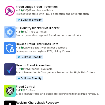
Fraud Judge Fraud Prevention
na 5 gwiazdek
4,4
(10)
•
Free plan available
Łączna liczba recenzji: 10
Protect your store with Fraud detection and ID verification
Built for Shopify
EB Country Blocker Bot Blocker
na 5 gwiazdek
4,8
(47)
•
Free to install
Łączna liczba recenzji: 47
Protect your store against fraud and unwanted bots
Dakaas Fraud Filter Block Bots
na 5 gwiazdek
4,8
(210)
•
Bezpłatny plan jest dostępny
Łączna liczba recenzji: 210
Blokuj oszustwa: wyłącz PPM, blokuj IP i kraje
Built for Shopify
Beacon Fraud Prevention
na 5 gwiazdek
4,8
(12)
•
Free trial available
Łączna liczba recenzji: 12
Fraud Prevention & Chargeback Protection for High Risk Orders
Built for Shopify
Fraud Control
na 5 gwiazdek
2,4
(20)
•
Free
Łączna liczba recenzji: 20
Block known fraud and automate operations to maximize revenue.
Reclaim: Chargeback Recovery