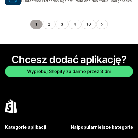
Guaranteed Protection Against Fraud and Non-fraud Chargebacks
1
2
3
4
10
Chcesz dodać aplikację?
Wypróbuj Shopify za darmo przez 3 dni
Kategorie aplikacji
Najpopularniejsze kategorie