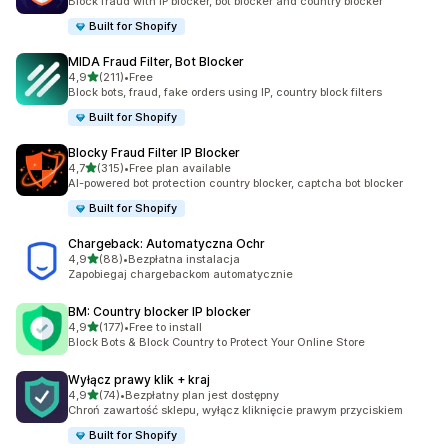
Block fraud with IP blocker, bot blocker and country blocker
Built for Shopify
MIDA Fraud Filter, Bot Blocker
na 5 gwiazdek
4,9
(211)
•
Free
Łączna liczba recenzji: 211
Block bots, fraud, fake orders using IP, country block filters
Built for Shopify
Blocky Fraud Filter IP Blocker
na 5 gwiazdek
4,7
(315)
•
Free plan available
Łączna liczba recenzji: 315
AI-powered bot protection country blocker, captcha bot blocker
Built for Shopify
Chargeback: Automatyczna Ochr
na 5 gwiazdek
4,9
(88)
•
Bezpłatna instalacja
Łączna liczba recenzji: 88
Zapobiegaj chargebackom automatycznie
BM: Country blocker IP blocker
na 5 gwiazdek
4,9
(177)
•
Free to install
Łączna liczba recenzji: 177
Block Bots & Block Country to Protect Your Online Store
Wyłącz prawy klik + kraj
na 5 gwiazdek
4,9
(74)
•
Bezpłatny plan jest dostępny
Łączna liczba recenzji: 74
Chroń zawartość sklepu, wyłącz kliknięcie prawym przyciskiem
Built for Shopify