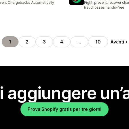
vent Chargebacks Automatically
Fight, prevent, recover ch
fraud losses hands-free
Avanti
1
2
3
4
…
10
i aggiungere un’
Prova Shopify gratis per tre giorni