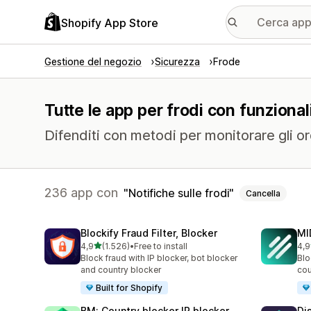
Shopify App Store
Gestione del negozio
Sicurezza
Frode
Tutte le app per frodi con funzionali
Difenditi con metodi per monitorare gli ord
236 app con
Notifiche sulle frodi
Cancella
Blockify Fraud Filter, Blocker
MI
stelle su 5
4,9
(1.526)
•
Free to install
4,9
1526 recensioni totali
211
Block fraud with IP blocker, bot blocker
Blo
and country blocker
cou
Built for Shopify
BM: Country blocker IP blocker
Di