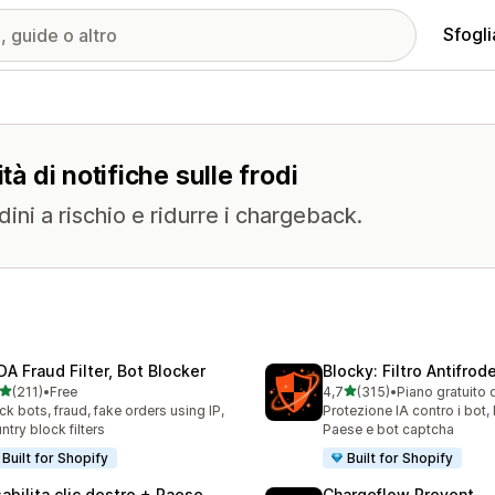
Sfogli
tà di notifiche sulle frodi
ini a rischio e ridurre i chargeback.
DA Fraud Filter, Bot Blocker
Blocky: Filtro Antifrode
stelle su 5
stelle su 5
(211)
•
Free
4,7
(315)
•
Piano gratuito 
 recensioni totali
315 recensioni totali
ck bots, fraud, fake orders using IP,
Protezione IA contro i bot,
ntry block filters
Paese e bot captcha
Built for Shopify
Built for Shopify
sabilita clic destro + Paese
Chargeflow Prevent