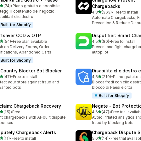
stelle su 5
(74)
•
Piano gratuito disponibile
Chargebacks
recensioni totali
teggi il contenuto del negozio,
stelle su 5
4,8
(363)
•
Free to install
363 recensioni totali
abilita il clic destro
Automate Chargebacks, F
Prevention & Reduce Dispu
Built for Shopify
rtsaver COD & OTP
Disputifier: Smart Ch
stelle su 5
stelle su 5
(54)
•
Free plan available
4,5
(80)
•
Free to install
recensioni totali
80 recensioni totali
h on Delivery Forms, Order
Prevent and fight chargeb
ifications, Abandoned Carts
autopilot
Built for Shopify
 Country Blocker Bot Blocker
Disabilita clic destro 
stelle su 5
stelle su 5
(47)
•
Free to install
4,8
(210)
•
Piano gratuito 
recensioni totali
210 recensioni totali
tect your store against fraud and
Blocca frodi con clic destro
wanted bots
blocco di Paesi e città
Built for Shopify
claim: Chargeback Recovery
Negate ‑ Bot Protecti
stelle su 5
stelle su 5
(15)
•
Free
4,6
(47)
•
Free trial availab
recensioni totali
47 recensioni totali
ht chargebacks with AI-built dispute
Avoid inflated analytics a
sponses
fraud by blocking bots.
sputely Chargeback Alerts
Chargeback Dispute Sp
stelle su 5
stelle su 5
(11)
•
Free to install
5,0
(14)
•
Free trial availab
recensioni totali
14 recensioni totali