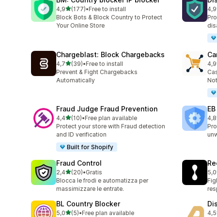
stelle su 5
4,9
(177)
•
Free to install
4,9
177 recensioni totali
74 
Block Bots & Block Country to Protect
Pro
Your Online Store
dis
Chargeblast: Block Chargebacks
Ca
stelle su 5
4,7
(39)
•
Free to install
4,9
39 recensioni totali
54 
Prevent & Fight Chargebacks
Cas
Automatically
Not
Fraud Judge Fraud Prevention
EB
stelle su 5
4,4
(10)
•
Free plan available
4,8
10 recensioni totali
47 
Protect your store with Fraud detection
Pro
and ID verification
un
Built for Shopify
Fraud Control
Re
stelle su 5
2,4
(20)
•
Gratis
5,0
20 recensioni totali
15 
Blocca le frodi e automatizza per
Fig
massimizzare le entrate.
re
BL Country Blocker
Di
stelle su 5
5,0
(5)
•
Free plan available
4,5
5 recensioni totali
11 