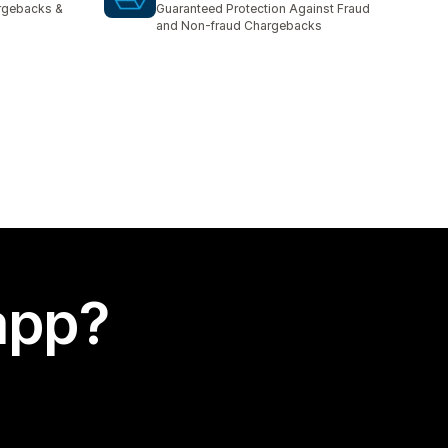
argebacks &
Guaranteed Protection Against Fraud
and Non-fraud Chargebacks
app?