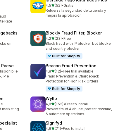
stelle su 5
4,5
(52)
•
Gratis
52 recensioni totali
Refuerza la seguridad de tu tienda y
mejora la aprobación.
raud
te Rate
argebacks
Blockly Fraud Filter, Blocker
stelle su 5
4,2
(23)
•
Free
23 recensioni totali
acks on
Block fraud with IP blocker, bot blocker
and country blocker
Built for Shopify
e Paese
Beacon Fraud Prevention
stelle su 5
disponibile
4,8
(12)
•
Free trial available
12 recensioni totali
, IP e
Fraud Prevention & Chargeback
Protection for High Risk Orders
Built for Shopify
on
Wyllo
stelle su 5
le
4,8
(152)
•
Free to install
152 recensioni totali
nd marketing
Prevent fraud & abuse, protect revenue,
& automate operations.
ecialist
Signifyd
stelle su 5
le
4,6
(71)
•
Free to install
71 recensioni totali