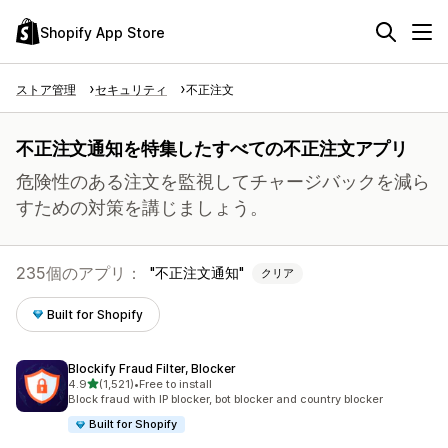
Shopify App Store
ストア管理
セキュリティ
不正注文
不正注文通知を特集したすべての不正注文アプリ
危険性のある注文を監視してチャージバックを減ら
すための対策を講じましょう。
235個のアプリ：
不正注文通知
クリア
Built for Shopify
Blockify Fraud Filter, Blocker
5つ星中
4.9
(1,521)
•
Free to install
合計レビュー数：1521件
Block fraud with IP blocker, bot blocker and country blocker
Built for Shopify