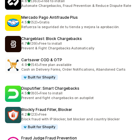
5つ星中
4.8
(363)
•
Free to install
合計レビュー数：363件
Automate Chargebacks, Fraud Prevention & Reduce Dispute Rate
Mercado Pago Antifraude Plus
5つ星中
4.5
(52)
•
Gratis
合計レビュー数：52件
Refuerza la seguridad de tu tienda y mejora la aprobación.
Chargeblast: Block Chargebacks
5つ星中
4.7
(39)
•
Free to install
合計レビュー数：39件
Prevent & Fight Chargebacks Automatically
Cartsaver COD & OTP
5つ星中
4.9
(54)
•
Free plan available
合計レビュー数：54件
Cash on Delivery Forms, Order Notifications, Abandoned Carts
Built for Shopify
Disputifier: Smart Chargebacks
5つ星中
4.5
(80)
•
Free to install
合計レビュー数：80件
Prevent and fight chargebacks on autopilot
Blockly Fraud Filter, Blocker
5つ星中
4.2
(23)
•
Free
合計レビュー数：23件
Block fraud with IP blocker, bot blocker and country blocker
Built for Shopify
Fraud Judge Fraud Prevention