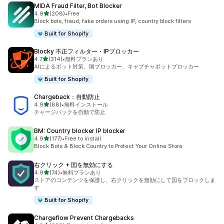
MIDA Fraud Filter, Bot Blocker
5つ星中
4.9
(208)
•
Free
合計レビュー数：208件
Block bots, fraud, fake orders using IP, country block filters
Built for Shopify
Blocky 不正フィルター・IPブロッカー
5つ星中
4.7
(314)
•
無料プランあり
合計レビュー数：314件
AIによるボット対策、国ブロッカー、キャプチャボットブロッカー
Built for Shopify
Chargeback：自動防止
5つ星中
4.9
(88)
•
無料インストール
合計レビュー数：88件
チャージバックを自動で防止
BM: Country blocker IP blocker
5つ星中
4.9
(177)
•
Free to install
合計レビュー数：177件
Block Bots & Block Country to Protect Your Online Store
右クリック + 国を無効にする
5つ星中
4.9
(74)
•
無料プランあり
合計レビュー数：74件
ストアのコンテンツを保護し、右クリックを無効にして国をブロックしま
す
Built for Shopify
Chargeflow Prevent Chargebacks