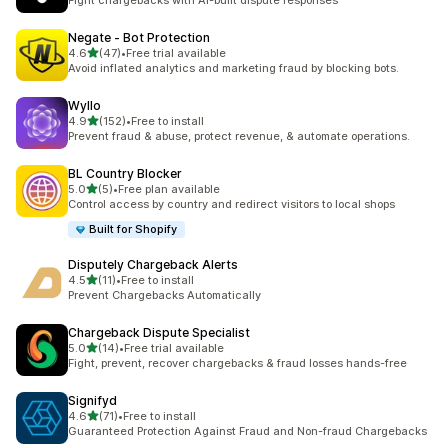
Fight chargebacks with AI-built dispute responses
Negate ‑ Bot Protection
5つ星中
4.6
(47)
•
Free trial available
合計レビュー数：47件
Avoid inflated analytics and marketing fraud by blocking bots.
Wyllo
5つ星中
4.9
(152)
•
Free to install
合計レビュー数：152件
Prevent fraud & abuse, protect revenue, & automate operations.
BL Country Blocker
5つ星中
5.0
(5)
•
Free plan available
合計レビュー数：5件
Control access by country and redirect visitors to local shops
Built for Shopify
Disputely Chargeback Alerts
5つ星中
4.5
(11)
•
Free to install
合計レビュー数：11件
Prevent Chargebacks Automatically
Chargeback Dispute Specialist
5つ星中
5.0
(14)
•
Free trial available
合計レビュー数：14件
Fight, prevent, recover chargebacks & fraud losses hands-free
Signifyd
5つ星中
4.6
(71)
•
Free to install
合計レビュー数：71件
Guaranteed Protection Against Fraud and Non-fraud Chargebacks