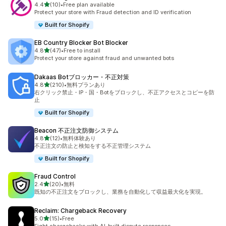
5つ星中
4.4
(10)
•
Free plan available
合計レビュー数：10件
Protect your store with Fraud detection and ID verification
Built for Shopify
EB Country Blocker Bot Blocker
5つ星中
4.8
(47)
•
Free to install
合計レビュー数：47件
Protect your store against fraud and unwanted bots
Dakaas Botブロッカー・不正対策
5つ星中
4.8
(210)
•
無料プランあり
合計レビュー数：210件
右クリック禁止・IP・国・Botをブロックし、不正アクセスとコピーを防
止
Built for Shopify
Beacon 不正注文防御システム
5つ星中
4.8
(12)
•
無料体験あり
合計レビュー数：12件
不正注文の防止と検知をする不正管理システム
Built for Shopify
Fraud Control
5つ星中
2.4
(20)
•
無料
合計レビュー数：20件
既知の不正注文をブロックし、業務を自動化して収益最大化を実現。
Reclaim: Chargeback Recovery
5つ星中
5.0
(15)
•
Free
合計レビュー数：15件