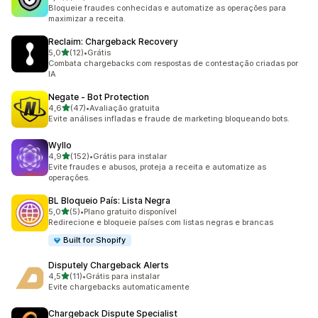
20 avaliações ao todo
Bloqueie fraudes conhecidas e automatize as operações para
maximizar a receita.
Reclaim: Chargeback Recovery
de 5 estrelas
5,0
(12)
•
Grátis
12 avaliações ao todo
Combata chargebacks com respostas de contestação criadas por
IA
Negate ‑ Bot Protection
de 5 estrelas
4,6
(47)
•
Avaliação gratuita
47 avaliações ao todo
Evite análises infladas e fraude de marketing bloqueando bots.
Wyllo
de 5 estrelas
4,9
(152)
•
Grátis para instalar
152 avaliações ao todo
Evite fraudes e abusos, proteja a receita e automatize as
operações.
BL Bloqueio País: Lista Negra
de 5 estrelas
5,0
(5)
•
Plano gratuito disponível
5 avaliações ao todo
Redirecione e bloqueie países com listas negras e brancas
Built for Shopify
Disputely Chargeback Alerts
de 5 estrelas
4,5
(11)
•
Grátis para instalar
11 avaliações ao todo
Evite chargebacks automaticamente
Chargeback Dispute Specialist