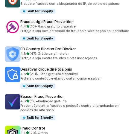
23 avaliações ao todo
Bloqueie fraudes com o bloqueador de IP, de bots e de países
Built for Shopify
Fraud Judge Fraud Prevention
de 5 estrelas
4,4
(10)
•
Plano gratuito disponível
10 avaliações ao todo
Proteja a loja com detecção de fraudes e verificação de identidade
Built for Shopify
EB Country Blocker Bot Blocker
de 5 estrelas
4,8
(47)
•
Grátis para instalar
47 avaliações ao todo
Proteja a loja contra fraudes e bots indesejados
Desativar clique direito& país
de 5 estrelas
4,8
(211)
•
Plano gratuito disponível
211 avaliações ao todo
Proteja o conteúdo evitando cortar, copiar e salvar
Built for Shopify
Beacon Fraud Prevention
de 5 estrelas
4,8
(12)
•
Avaliação gratuita
12 avaliações ao todo
Prevenção contra fraudes e proteção contra chargebacks em
pedidos de alto risco
Built for Shopify
Fraud Control
de 5 estrelas
2,4
(20)
•
Grátis