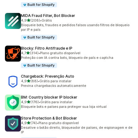
Built for Shopify
MIDA Fraud Filter, Bot Blocker
de 5 estrelas
4,9
(208)
•
Grátis
208 avaliações ao todo
Bloqueie bots, fraudes e pedidos falsos usando filtros de bloqueio
por IP e país
Built for Shopify
Blocky: Filtro Antifraude e IP
de 5 estrelas
4,7
(314)
•
Plano gratuito disponível
314 avaliações ao todo
Proteção com IA contra bots, bloqueio de país e captcha
Built for Shopify
Chargeback: Prevenção Auto
de 5 estrelas
4,9
(88)
•
Grátis para instalar
88 avaliações ao todo
Previna chargebacks automaticamente
BM: Country blocker IP blocker
de 5 estrelas
4,9
(176)
•
Grátis para instalar
176 avaliações ao todo
Bloqueie bots e países para proteger sua loja virtual
Store Protection & Bot Blocker
de 5 estrelas
4,9
(74)
•
Plano gratuito disponível
74 avaliações ao todo
Desative o botão direito, bloqueador de países, de espionagem e de
IP