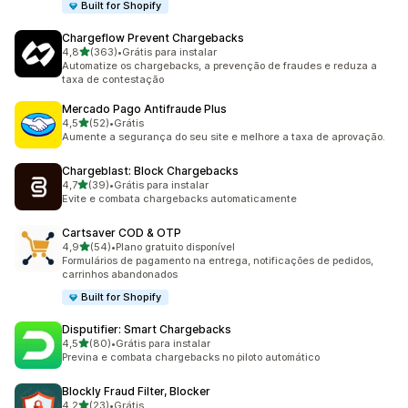
Built for Shopify
Chargeflow Prevent Chargebacks
de 5 estrelas
4,8
(363)
•
Grátis para instalar
363 avaliações ao todo
Automatize os chargebacks, a prevenção de fraudes e reduza a
taxa de contestação
Mercado Pago Antifraude Plus
de 5 estrelas
4,5
(52)
•
Grátis
52 avaliações ao todo
Aumente a segurança do seu site e melhore a taxa de aprovação.
Chargeblast: Block Chargebacks
de 5 estrelas
4,7
(39)
•
Grátis para instalar
39 avaliações ao todo
Evite e combata chargebacks automaticamente
Cartsaver COD & OTP
de 5 estrelas
4,9
(54)
•
Plano gratuito disponível
54 avaliações ao todo
Formulários de pagamento na entrega, notificações de pedidos,
carrinhos abandonados
Built for Shopify
Disputifier: Smart Chargebacks
de 5 estrelas
4,5
(80)
•
Grátis para instalar
80 avaliações ao todo
Previna e combata chargebacks no piloto automático
Blockly Fraud Filter, Blocker
de 5 estrelas
4,2
(23)
•
Grátis