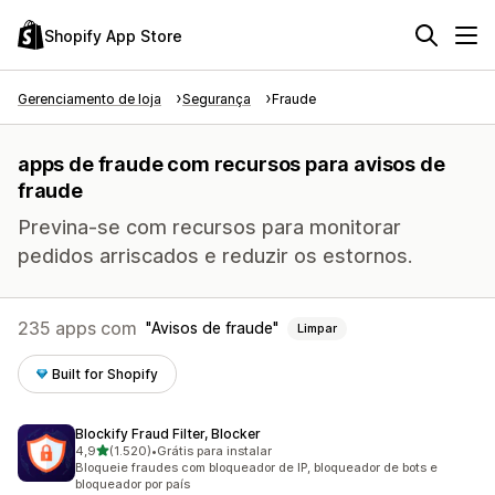
Shopify App Store
Gerenciamento de loja
Segurança
Fraude
apps de fraude com recursos para avisos de
fraude
Previna-se com recursos para monitorar
pedidos arriscados e reduzir os estornos.
235 apps com
Avisos de fraude
Limpar
Built for Shopify
Blockify Fraud Filter, Blocker
de 5 estrelas
4,9
(1.520)
•
Grátis para instalar
1520 avaliações ao todo
Bloqueie fraudes com bloqueador de IP, bloqueador de bots e
bloqueador por país