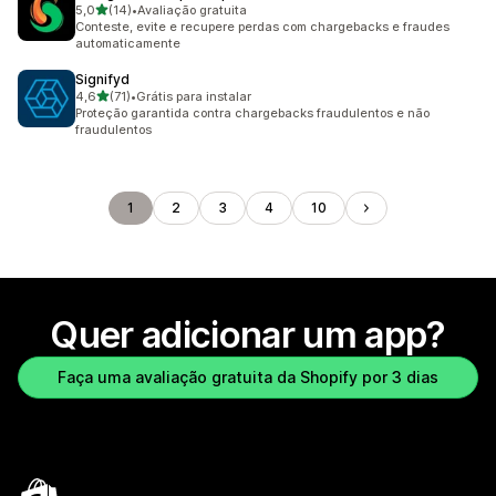
de 5 estrelas
5,0
(14)
•
Avaliação gratuita
14 avaliações ao todo
Conteste, evite e recupere perdas com chargebacks e fraudes
automaticamente
Signifyd
de 5 estrelas
4,6
(71)
•
Grátis para instalar
71 avaliações ao todo
Proteção garantida contra chargebacks fraudulentos e não
fraudulentos
1
2
3
4
10
Quer adicionar um app?
Faça uma avaliação gratuita da Shopify por 3 dias