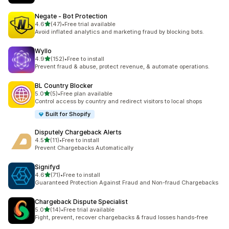
Negate ‑ Bot Protection
เต็ม 5 ดาว
4.6
(47)
•
Free trial available
ทั้งหมด 47 รีวิว
Avoid inflated analytics and marketing fraud by blocking bots.
Wyllo
เต็ม 5 ดาว
4.9
(152)
•
Free to install
ทั้งหมด 152 รีวิว
Prevent fraud & abuse, protect revenue, & automate operations.
BL Country Blocker
เต็ม 5 ดาว
5.0
(5)
•
Free plan available
ทั้งหมด 5 รีวิว
Control access by country and redirect visitors to local shops
Built for Shopify
Disputely Chargeback Alerts
เต็ม 5 ดาว
4.5
(11)
•
Free to install
ทั้งหมด 11 รีวิว
Prevent Chargebacks Automatically
Signifyd
เต็ม 5 ดาว
4.6
(71)
•
Free to install
ทั้งหมด 71 รีวิว
Guaranteed Protection Against Fraud and Non-fraud Chargebacks
Chargeback Dispute Specialist
เต็ม 5 ดาว
5.0
(14)
•
Free trial available
ทั้งหมด 14 รีวิว
Fight, prevent, recover chargebacks & fraud losses hands-free