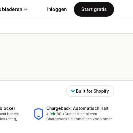
 bladeren
Inloggen
Start gratis
Built for Shopify
‑blocker
Chargeback: Automatisch Halt
van 5 sterren
Gratis abonnement beschikbaar
4,9
(88)
•
Gratis te installeren
88 recensies in totaal
lokkering,
Chargebacks automatisch voorkomen