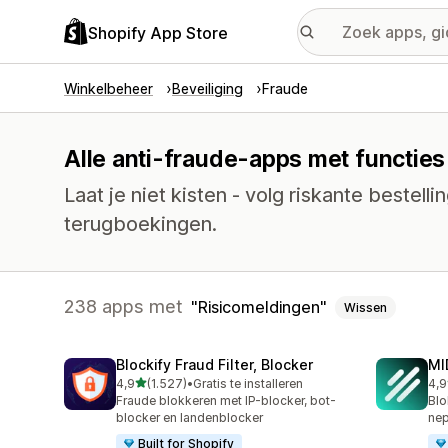
Shopify App Store
Winkelbeheer
Beveiliging
Fraude
Alle anti-fraude-apps met functies
Laat je niet kisten - volg riskante bestell
terugboekingen.
238 apps met
Risicomeldingen
Wissen
Blockify Fraud Filter, Blocker
MI
van 5 sterren
4,9
(1.527)
•
Gratis te installeren
4,9
1527 recensies in totaal
212
Fraude blokkeren met IP-blocker, bot-
Blo
blocker en landenblocker
nep
Built for Shopify