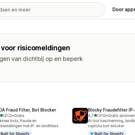
Door apps
 voor risicomeldingen
ingen van dichtbij op en beperk
DA Fraud Filter, Bot Blocker
Blocky Fraudefilter IP
van 5 sterren
van 5 sterren
(212)
•
Gratis
4,7
(315)
•
 recensies in totaal
315 recensies in totaal
kkeer bots, fraude en
AI-bot bescherming, landb
bestellingen met IP- en landfilters
captcha bot-blocker
Built for Shopify
Built for Shopify