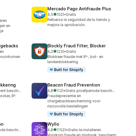
Mercado Pago Antifraude Plus
van 5 sterren
4,5
(52)
•
Gratis
52 recensies in totaal
Refuerza la seguridad de tu tienda y
leren
mejora la aprobación.
gen en
je
argebacks
Blockly Fraud Filter, Blocker
van 5 sterren
ren
4,2
(23)
•
Gratis
23 recensies in totaal
 voorkomen
Blokkeer fraude met IP-, bot- en
landenblokkering
Built for Shopify
okkering
Beacon Fraud Prevention
van 5 sterren
Gratis abonnement beschikbaar
4,8
(12)
•
Gratis proefperiode beschikbaar
12 recensies in totaal
ocker, IP-
Fraudepreventie en
chargebackbescherming voor
risicovolle bestellingen
Built for Shopify
on
Wyllo
van 5 sterren
Gratis proefperiode beschikbaar
4,8
(152)
•
Gratis te installeren
152 recensies in totaal
Voorkom fraude en misbruik, bescherm