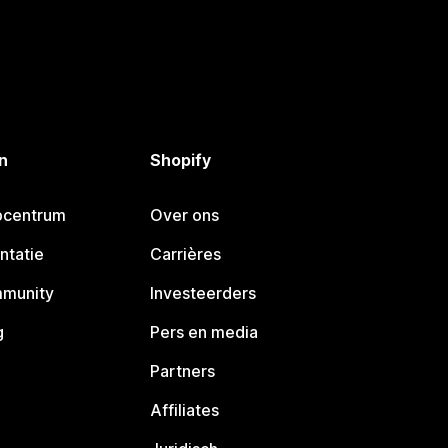
n
Shopify
pcentrum
Over ons
ntatie
Carrières
mmunity
Investeerders
g
Pers en media
Partners
Affiliates