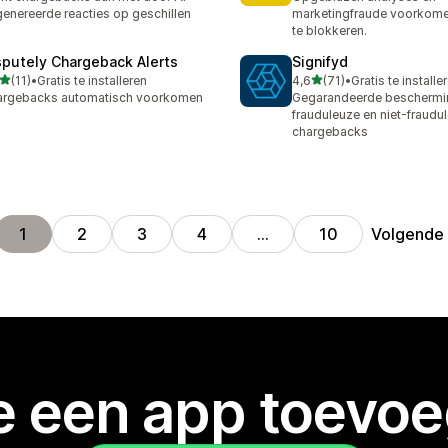
enereerde reacties op geschillen
marketingfraude voorkome
te blokkeren.
sputely Chargeback Alerts
Signifyd
van 5 sterren
van 5 sterren
(11)
•
Gratis te installeren
4,6
(71)
•
Gratis te installe
recensies in totaal
71 recensies in totaal
argebacks automatisch voorkomen
Gegarandeerde beschermi
frauduleuze en niet-fraudu
chargebacks
Volgende
1
2
3
4
…
10
je een app toevo