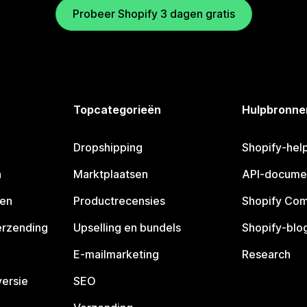
Probeer Shopify 3 dagen gratis
Topcategorieën
Hulpbronne
Dropshipping
Shopify-hel
n
Marktplaatsen
API-docume
pen
Productrecensies
Shopify Co
erzending
Upselling en bundels
Shopify-blo
E-mailmarketing
Research
ersie
SEO