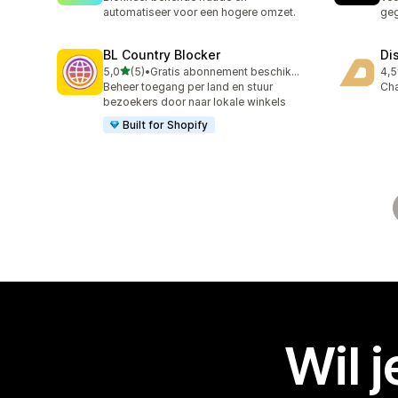
automatiseer voor een hogere omzet.
geg
BL Country Blocker
Di
van 5 sterren
5,0
(5)
•
Gratis abonnement beschikbaar
4,5
5 recensies in totaal
11 
Beheer toegang per land en stuur
Ch
bezoekers door naar lokale winkels
Built for Shopify
Wil 