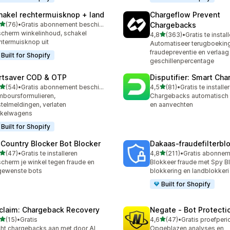
hakel rechtermuisknop + land
Chargeflow Prevent
van 5 sterren
(76)
•
Gratis abonnement beschikbaar
Chargebacks
recensies in totaal
cherm winkelinhoud, schakel
van 5 sterren
4,8
(363)
•
Gratis te instal
363 recensies in totaal
htermuisknop uit
Automatiseer terugboekin
fraudepreventie en verlaag 
Built for Shopify
geschillenpercentage
rtsaver COD & OTP
Disputifier: Smart Ch
van 5 sterren
van 5 sterren
(54)
•
Gratis abonnement beschikbaar
4,5
(81)
•
Gratis te installe
recensies in totaal
81 recensies in totaal
boursformulieren,
Chargebacks automatisch
telmeldingen, verlaten
en aanvechten
nkelwagens
Built for Shopify
 Country Blocker Bot Blocker
Dakaas‑fraudefilterbl
van 5 sterren
van 5 sterren
(47)
•
Gratis te installeren
4,8
(211)
•
recensies in totaal
211 recensies in totaal
cherm je winkel tegen fraude en
Blokkeer fraude met Spy Bl
gewenste bots
blokkering en landblokkeri
Built for Shopify
claim: Chargeback Recovery
Negate ‑ Bot Protecti
van 5 sterren
van 5 sterren
(15)
•
Gratis
4,6
(47)
•
recensies in totaal
47 recensies in totaal
ht chargebacks aan met door AI
Opgeblazen analyses en