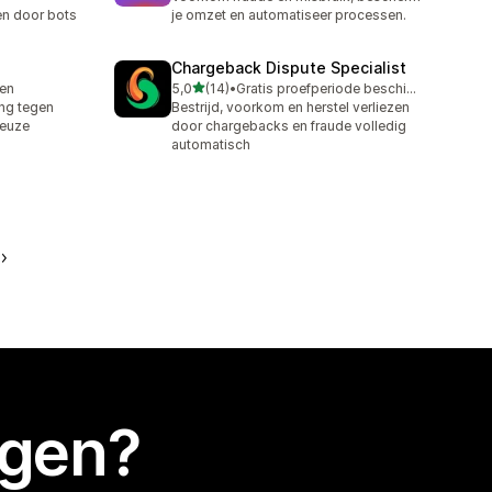
n door bots
je omzet en automatiseer processen.
Chargeback Dispute Specialist
van 5 sterren
ren
5,0
(14)
•
Gratis proefperiode beschikbaar
14 recensies in totaal
ng tegen
Bestrijd, voorkom en herstel verliezen
leuze
door chargebacks en fraude volledig
automatisch
egen?