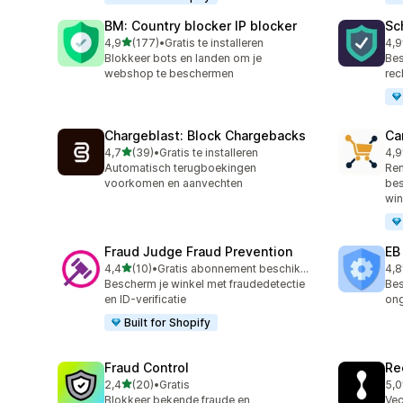
BM: Country blocker IP blocker
Sc
van 5 sterren
4,9
(177)
•
Gratis te installeren
4,9
177 recensies in totaal
76 
Blokkeer bots en landen om je
Bes
webshop te beschermen
rec
Chargeblast: Block Chargebacks
Ca
van 5 sterren
4,7
(39)
•
Gratis te installeren
4,9
39 recensies in totaal
54 
Automatisch terugboekingen
Rem
voorkomen en aanvechten
bes
wi
Fraud Judge Fraud Prevention
EB
van 5 sterren
4,4
(10)
•
Gratis abonnement beschikbaar
4,8
10 recensies in totaal
47 
Bescherm je winkel met fraudedetectie
Bes
en ID-verificatie
on
Built for Shopify
Fraud Control
Re
van 5 sterren
2,4
(20)
•
Gratis
5,0
20 recensies in totaal
15 
Blokkeer bekende fraude en
Vec