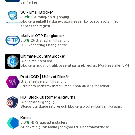
verifiering
SC ‑ Email Blocker
av 5 stjärnor
5,0
(1)
•
Gratisplan tillgänglig
1 recensioner totalt
Blockera enkelt falska e-postadresser, konton och botar med
anpassade regler!
eSolver OTP Bangladesh
av 5 stjärnor
5,0
(2)
•
Gratisplan tillgänglig
2 recensioner totalt
OTP-verifiering i Bangladesh
Ultimate Country Blocker
Gratis att installera
Blockera riskfylld trafik baserat på land, region, IP-adress eller VPN
ProteCOD | Utánvét Ellenőr
Gratis testversion tillgänglig
Förhindra postförskottsförluster innan du skickar ordrar!
HD : Block Customer & Returns
Gratisplan tillgänglig
Stoppa oönskade returer och blockera problemkunder i kassan.
Kount
av 5 stjärnor
5,0
(4)
•
Gratis att installera
4 recensioner totalt
AI-drivet digitalt bedrägeriskydd för dina transaktioner.