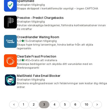
SpamShield
Gratisplan tillgänglig
Stoppa skräppost i kontaktformulär osynligt – ingen CAPTCHA
Presolve ‑ Predict Chargebacks
Gratisplan tillgänglig
Förutse vänskapliga bedrägerier, förhindra kortreklamationer innan
de inträffar
CrowdHandler Waiting Room
av 5 stjärnor
5,0
(1)
•
Gratisplan tillgänglig
1 recensioner totalt
Skapa hype kring lanseringar, hindra bottar från att stjäla
lagersaldo.
ClearSale Fraud Protection
av 5 stjärnor
3,6
(45)
•
Gratis att installera
45 recensioner totalt
Bekämpa bedrägerier och skydda ditt varumärke med en
återkravsgaranti
MailShield: Fake Email Blocker
Gratisplan tillgänglig
Blockera engångsadresser och felskrivningar som kostar dig riktiga
ordrar.
1
2
3
4
5
6
10