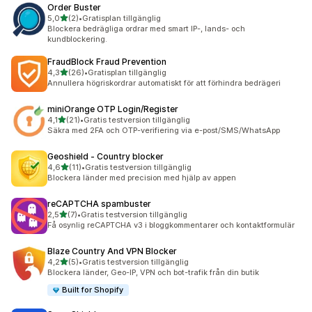
Order Buster
av 5 stjärnor
5,0
(2)
•
Gratisplan tillgänglig
2 recensioner totalt
Blockera bedrägliga ordrar med smart IP-, lands- och
kundblockering.
FraudBlock Fraud Prevention
av 5 stjärnor
4,3
(26)
•
Gratisplan tillgänglig
26 recensioner totalt
Annullera högriskordrar automatiskt för att förhindra bedrägeri
miniOrange OTP Login/Register
av 5 stjärnor
4,1
(21)
•
Gratis testversion tillgänglig
21 recensioner totalt
Säkra med 2FA och OTP-verifiering via e-post/SMS/WhatsApp
Geoshield ‑ Country blocker
av 5 stjärnor
4,6
(11)
•
Gratis testversion tillgänglig
11 recensioner totalt
Blockera länder med precision med hjälp av appen
reCAPTCHA spambuster
av 5 stjärnor
2,5
(7)
•
Gratis testversion tillgänglig
7 recensioner totalt
Få osynlig reCAPTCHA v3 i bloggkommentarer och kontaktformulär
Blaze Country And VPN Blocker
av 5 stjärnor
4,2
(5)
•
Gratis testversion tillgänglig
5 recensioner totalt
Blockera länder, Geo-IP, VPN och bot-trafik från din butik
Built for Shopify