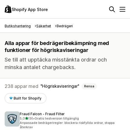
Shopify App Store
Butikshantering
Säkerhet
Bedrägeri
Alla appar för bedrägeribekämpning med
funktioner för högriskaviseringar
Se till att upptäcka misstänkta ordrar och
minska antalet chargebacks.
238 appar med
Högriskaviseringar
Rensa
Built for Shopify
Fraud Falcon ‑ Fraud Filter
av 5 stjärnor
5,0
(9)
•
Gratis testversion tillgänglig
9 recensioner totalt
Anpassade bedrägeriregler: blockera riskfyllda ordrar, stoppa
återkrav