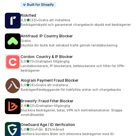
Built for Shopify
Riskified
av 5 stjärnor
4,8
(33)
•
Gratis att installera
33 recensioner totalt
Bedrägeriskydd och garanterat chargeback-skydd mot bedrägerier
Antifraud: IP Country Blocker
Gratis
Skydda din butik mot oönskad trafik genom landsblockering
Cordon: Country & IP Blocker
av 5 stjärnor
5,0
(1)
•
Gratisplan tillgänglig
1 recensioner totalt
Landsblockerare, IP-blockerare, botblockerare och filter för VPN-
bedrägerier
Alogram Payment Fraud Blocker
av 5 stjärnor
5,0
(4)
•
Gratis att installera
4 recensioner totalt
Bedrägeriförebyggande för riskfyllda ordrar och chargebacks
Browsify: Fraud Filter Blocker
av 5 stjärnor
3,4
(2)
•
Gratisplan tillgänglig
2 recensioner totalt
Blockera bedrägerier, botar, VPN och kortreklamationer. Stoppa
innehållsstöld
OneGuard Age / ID Verification
av 5 stjärnor
5,0
(5)
•
Från $25/månad
5 recensioner totalt
Verifiera kunders ålder och eliminera bedrägerier med ID-