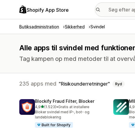
Shopify App Store
Butiksadministration
Sikkerhed
Svindel
Alle apps til svindel med funktione
Tag kampen op med metoder til at overvå
235 apps med
Risikounderretninger
Ryd
Blockify Fraud Filter, Blocker
MI
ud af 5 stjerner
4,9
(1.523)
•
Gratis at installere
4,9
1523 anmeldelser i alt
210
Bloker svindel med IP-, bot- og
Blo
landeblokering
med
Built for Shopify