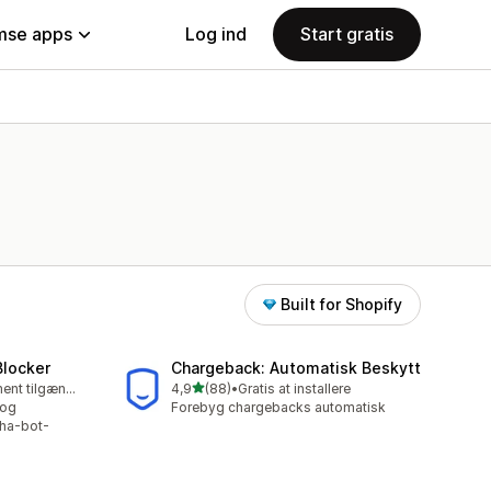
se apps
Log ind
Start gratis
Built for Shopify
Blocker
Chargeback: Automatisk Beskytt
ud af 5 stjerner
Gratis abonnement tilgængeligt
4,9
(88)
•
Gratis at installere
88 anmeldelser i alt
 og
Forebyg chargebacks automatisk
cha-bot-