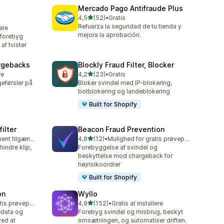
Mercado Pago Antifraude Plus
ud af 5 stjerner
4,5
(52)
•
Gratis
52 anmeldelser i alt
Refuerza la seguridad de tu tienda y
lere
mejora la aprobación.
 forebyg
af tvister
argebacks
Blockly Fraud Filter, Blocker
ud af 5 stjerner
re
4,2
(23)
•
Gratis
23 anmeldelser i alt
eførsler på
Bloker svindel med IP-blokering,
botblokering og landeblokering
Built for Shopify
ilter
Beacon Fraud Prevention
ud af 5 stjerner
Gratis abonnement tilgængeligt
4,8
(12)
•
Mulighed for gratis prøveperiode
12 anmeldelser i alt
hindre klip,
Forebyggelse af svindel og
beskyttelse mod chargeback for
højrisikoordrer
Built for Shopify
on
Wyllo
ud af 5 stjerner
Mulighed for gratis prøveperiode
4,9
(152)
•
Gratis at installere
152 anmeldelser i alt
edata og
Forebyg svindel og misbrug, beskyt
ed at
omsætningen, og automatiser driften.