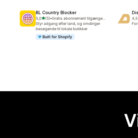
BL Country Blocker
Di
ud af 5 stjerner
5,0
(5)
•
Gratis abonnement tilgængeligt
4,5
5 anmeldelser i alt
11 
Styr adgang efter land, og omdiriger
For
besøgende til lokale butikker
Built for Shopify
V