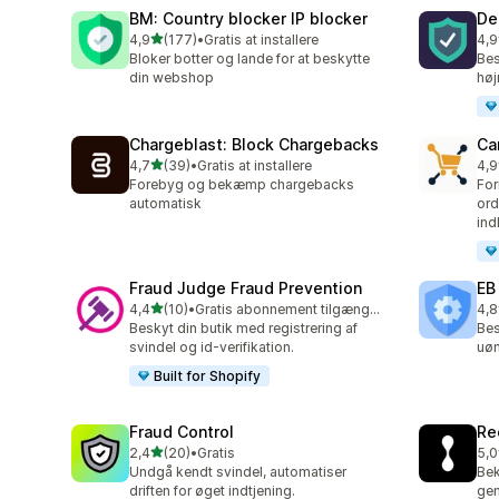
BM: Country blocker IP blocker
De
ud af 5 stjerner
4,9
(177)
•
Gratis at installere
4,9
177 anmeldelser i alt
74 
Bloker botter og lande for at beskytte
Bes
din webshop
høj
Chargeblast: Block Chargebacks
Ca
ud af 5 stjerner
4,7
(39)
•
Gratis at installere
4,9
39 anmeldelser i alt
54 
Forebyg og bekæmp chargebacks
For
automatisk
ord
ind
Fraud Judge Fraud Prevention
EB
ud af 5 stjerner
4,4
(10)
•
Gratis abonnement tilgængeligt
4,8
10 anmeldelser i alt
47 
Beskyt din butik med registrering af
Bes
svindel og id-verifikation.
uøn
Built for Shopify
Fraud Control
Re
ud af 5 stjerner
2,4
(20)
•
Gratis
5,0
20 anmeldelser i alt
15 
Undgå kendt svindel, automatiser
Be
driften for øget indtjening.
gen