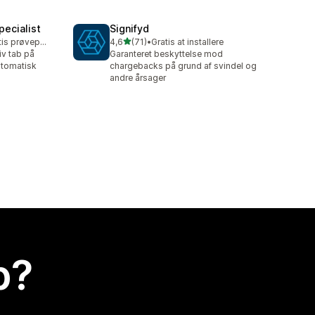
ecialist
Signifyd
ud af 5 stjerner
Mulighed for gratis prøveperiode
4,6
(71)
•
Gratis at installere
71 anmeldelser i alt
iv tab på
Garanteret beskyttelse mod
utomatisk
chargebacks på grund af svindel og
andre årsager
p?