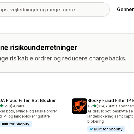
Gennem
rne risikounderretninger
ge risikable ordrer og reducere chargebacks.
DA Fraud Filter, Bot Blocker
Blocky Fraud Filter IP 
ud af 5 stjerner
ud af 5 stjerner
(210)
•
Gratis
4,7
(314)
•
 anmeldelser i alt
314 anmeldelser i alt
ker bots, svindel og falske ordrer
AI-drevet bot-beskyttelse
 IP- og landeblokeringsfiltre
landeblokering samt capt
blokering
Built for Shopify
Built for Shopify