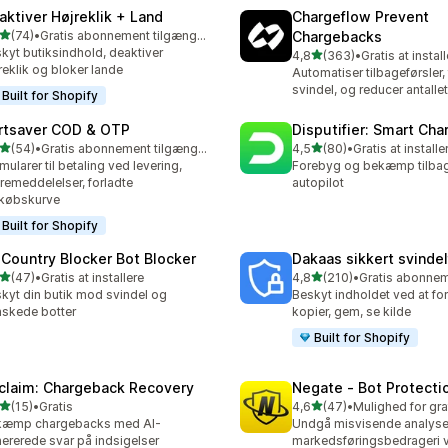
aktiver Højreklik + Land
Chargeflow Prevent
ud af 5 stjerner
(74)
•
Gratis abonnement tilgængeligt
Chargebacks
anmeldelser i alt
kyt butiksindhold, deaktiver
ud af 5 stjerner
4,8
(363)
•
Gratis at instal
363 anmeldelser i alt
reklik og bloker lande
Automatiser tilbageførsler,
svindel, og reducer antallet 
Built for Shopify
rtsaver COD & OTP
Disputifier: Smart Ch
ud af 5 stjerner
ud af 5 stjerner
(54)
•
Gratis abonnement tilgængeligt
4,5
(80)
•
Gratis at installe
anmeldelser i alt
80 anmeldelser i alt
mularer til betaling ved levering,
Forebyg og bekæmp tilbag
remeddelelser, forladte
autopilot
købskurve
Built for Shopify
 Country Blocker Bot Blocker
Dakaas sikkert svindelf
ud af 5 stjerner
ud af 5 stjerner
(47)
•
Gratis at installere
4,8
(210)
•
anmeldelser i alt
210 anmeldelser i alt
kyt din butik mod svindel og
Beskyt indholdet ved at for
skede botter
kopier, gem, se kilde
Built for Shopify
claim: Chargeback Recovery
Negate ‑ Bot Protecti
ud af 5 stjerner
ud af 5 stjerner
(15)
•
Gratis
4,6
(47)
•
anmeldelser i alt
47 anmeldelser i alt
kæmp chargebacks med AI-
Undgå misvisende analys
ererede svar på indsigelser
markedsføringsbedrageri v