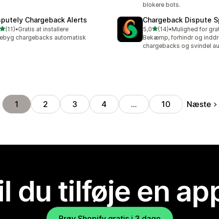
blokere bots.
sputely Chargeback Alerts
Chargeback Dispute Sp
ud af 5 stjerner
ud af 5 stjerner
(11)
•
Gratis at installere
5,0
(14)
•
anmeldelser i alt
14 anmeldelser i alt
ebyg chargebacks automatisk
Bekæmp, forhindr og inddr
chargebacks og svindel a
Næste
1
2
3
4
…
10
il du tilføje en ap
Prøv Shopify gratis i 3 dage