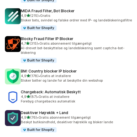
Built for Shopify
MIDA Fraud Filter, Bot Blocker
ud af 5 stjerner
4,9
(215)
•
Gratis
215 anmeldelser i alt
Bloker bots, svindel og falske ordrer med IP- og landeblokeringsfiltre
Built for Shopify
Blocky Fraud Filter IP Blocker
ud af 5 stjerner
4,7
(315)
•
Gratis abonnement tilgængeligt
315 anmeldelser i alt
AI-drevet bot-beskyttelse og landeblokering samt captcha-bot-
blokering
Built for Shopify
BM: Country blocker IP blocker
ud af 5 stjerner
4,9
(178)
•
Gratis at installere
178 anmeldelser i alt
Bloker botter og lande for at beskytte din webshop
Chargeback: Automatisk Beskytt
ud af 5 stjerner
4,9
(87)
•
Gratis at installere
87 anmeldelser i alt
Forebyg chargebacks automatisk
Deaktiver Højreklik + Land
ud af 5 stjerner
4,9
(76)
•
Gratis abonnement tilgængeligt
76 anmeldelser i alt
Beskyt butiksindhold, deaktiver højreklik og bloker lande
Built for Shopify