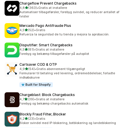
Chargeflow Prevent Chargebacks
ud af 5 stjerner
4,8
(363)
•
Gratis at installere
363 anmeldelser i alt
Automatiser tilbageførsler, forebyg svindel, og reducer antallet af
tvister
Mercado Pago Antifraude Plus
ud af 5 stjerner
4,5
(52)
•
Gratis
52 anmeldelser i alt
Refuerza la seguridad de tu tienda y mejora la aprobación.
Disputifier: Smart Chargebacks
ud af 5 stjerner
4,5
(81)
•
Gratis at installere
81 anmeldelser i alt
Forebyg og bekæmp tilbageførsler på autopilot
Cartsaver COD & OTP
ud af 5 stjerner
4,9
(54)
•
Gratis abonnement tilgængeligt
54 anmeldelser i alt
Formularer til betaling ved levering, ordremeddelelser, forladte
indkøbskurve
Built for Shopify
Chargeblast: Block Chargebacks
ud af 5 stjerner
4,7
(39)
•
Gratis at installere
39 anmeldelser i alt
Forebyg og bekæmp chargebacks automatisk
Blockly Fraud Filter, Blocker
ud af 5 stjerner
4,2
(23)
•
Gratis
23 anmeldelser i alt
Bloker svindel med IP-blokering, botblokering og landeblokering