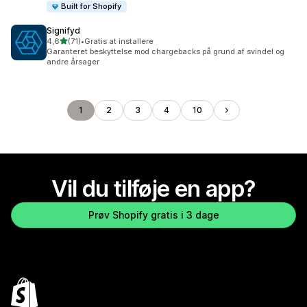
Built for Shopify
Signifyd
ud af 5 stjerner
4,6
(71)
•
Gratis at installere
71 anmeldelser i alt
Garanteret beskyttelse mod chargebacks på grund af svindel og
andre årsager
1
2
3
4
10
Vil du tilføje en app?
Prøv Shopify gratis i 3 dage