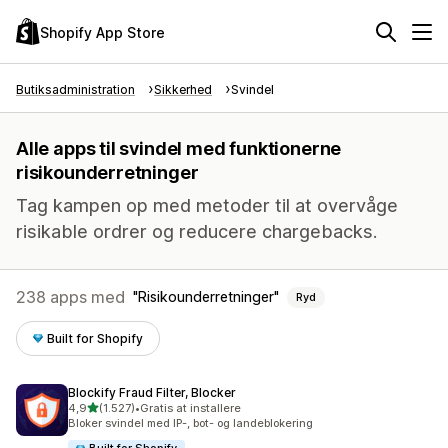
Shopify App Store
Butiksadministration
Sikkerhed
Svindel
Alle apps til svindel med funktionerne
risikounderretninger
Tag kampen op med metoder til at overvåge
risikable ordrer og reducere chargebacks.
238 apps med
Risikounderretninger
Ryd
Built for Shopify
Blockify Fraud Filter, Blocker
ud af 5 stjerner
4,9
(1.527)
•
Gratis at installere
1527 anmeldelser i alt
Bloker svindel med IP-, bot- og landeblokering