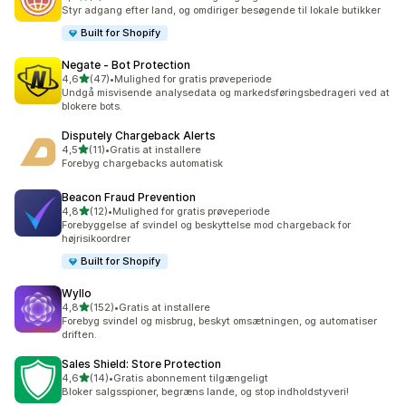
5 anmeldelser i alt
Styr adgang efter land, og omdiriger besøgende til lokale butikker
Built for Shopify
Negate ‑ Bot Protection
ud af 5 stjerner
4,6
(47)
•
Mulighed for gratis prøveperiode
47 anmeldelser i alt
Undgå misvisende analysedata og markedsføringsbedrageri ved at
blokere bots.
Disputely Chargeback Alerts
ud af 5 stjerner
4,5
(11)
•
Gratis at installere
11 anmeldelser i alt
Forebyg chargebacks automatisk
Beacon Fraud Prevention
ud af 5 stjerner
4,8
(12)
•
Mulighed for gratis prøveperiode
12 anmeldelser i alt
Forebyggelse af svindel og beskyttelse mod chargeback for
højrisikoordrer
Built for Shopify
Wyllo
ud af 5 stjerner
4,8
(152)
•
Gratis at installere
152 anmeldelser i alt
Forebyg svindel og misbrug, beskyt omsætningen, og automatiser
driften.
Sales Shield: Store Protection
ud af 5 stjerner
4,6
(14)
•
Gratis abonnement tilgængeligt
14 anmeldelser i alt
Bloker salgsspioner, begræns lande, og stop indholdstyveri!