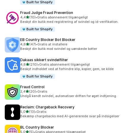
Built for Shopify
Fraud Judge Fraud Prevention
ud af 5 stjerner
4,4
(10)
•
Gratis abonnement tilgængeligt
10 anmeldelser i alt
Beskyt din butik med registrering af svindel og id-verifikation.
Built for Shopify
EB Country Blocker Bot Blocker
ud af 5 stjerner
4,8
(47)
•
Gratis at installere
47 anmeldelser i alt
Beskyt din butik mod svindel og uønskede botter
Dakaas sikkert svindelfilter
ud af 5 stjerner
4,8
(210)
•
Gratis abonnement tilgængeligt
210 anmeldelser i alt
Beskyt indholdet ved at forhindre klip, kopier, gem, se kilde
Built for Shopify
Fraud Control
ud af 5 stjerner
2,4
(20)
•
Gratis
20 anmeldelser i alt
Undgå kendt svindel, automatiser driften for øget indtjening.
Reclaim: Chargeback Recovery
ud af 5 stjerner
5,0
(13)
•
Gratis
13 anmeldelser i alt
Bekæmp chargebacks med AI-genererede svar på indsigelser
BL Country Blocker
ud af 5 stjerner
5,0
(5)
•
Gratis abonnement tilgængeligt