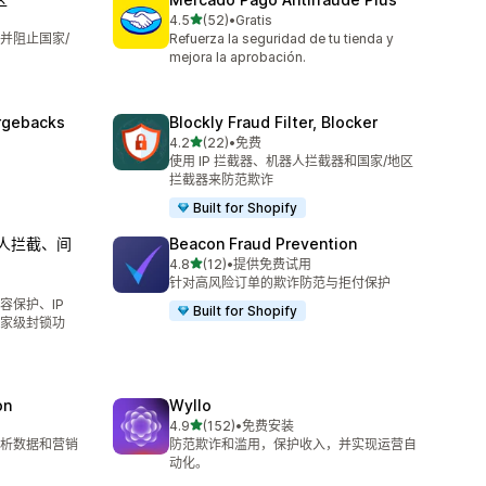
星（满分 5 星）
4.5
(52)
•
Gratis
总共 52 条评论
并阻止国家/
Refuerza la seguridad de tu tienda y
mejora la aprobación.
argebacks
Blockly Fraud Filter, Blocker
星（满分 5 星）
4.2
(22)
•
免费
总共 22 条评论
使用 IP 拦截器、机器人拦截器和国家/地区
拦截器来防范欺诈
Built for Shopify
器人拦截、间
Beacon Fraud Prevention
星（满分 5 星）
4.8
(12)
•
提供免费试用
总共 12 条评论
针对高风险订单的欺诈防范与拒付保护
容保护、IP
Built for Shopify
家级封锁功
on
Wyllo
星（满分 5 星）
4.9
(152)
•
免费安装
总共 152 条评论
析数据和营销
防范欺诈和滥用，保护收入，并实现运营自
动化。