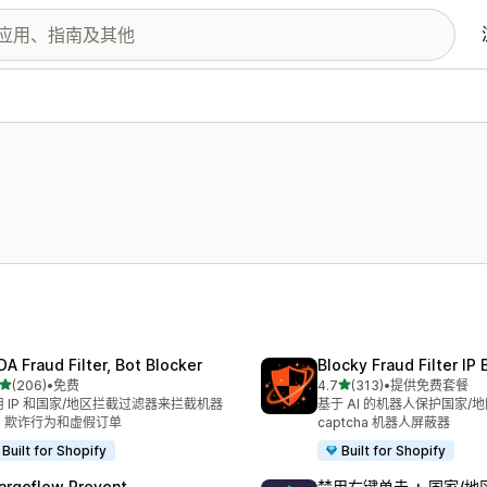
DA Fraud Filter, Bot Blocker
Blocky Fraud Filter IP 
星（满分 5 星）
星（满分 5 星）
(206)
•
免费
4.7
(313)
•
提供免费套餐
 206 条评论
总共 313 条评论
用 IP 和国家/地区拦截过滤器来拦截机器
基于 AI 的机器人保护国家/
、欺诈行为和虚假订单
captcha 机器人屏蔽器
Built for Shopify
Built for Shopify
argeflow Prevent
禁用右键单击 + 国家/地