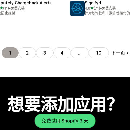
sputely Chargeback Alerts
Signifyd
星（满分 5 星）
星（满分 5 星）
(11)
•
免费安装
4.6
(71)
•
免费安装
 11 条评论
总共 71 条评论
动防止拒付
针对欺诈性和非欺诈性拒付的
下一页
1
2
3
4
…
10
想要添加应用？
免费试用 Shopify 3 天