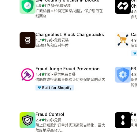
星（满分 5 星）
4.9
(176)
•
免费安装
Ch
总共 176 条评论
拦截机器人和特定国家/地区，保护您的在
4.8
总共
线商店
自
Chargeblast: Block Chargebacks
Ca
星（满分 5 星）
4.7
(39)
•
免费安装
4.9
总共 39 条评论
总共
自动预防和应对拒付
货
Fraud Judge Fraud Prevention
EB
星（满分 5 星）
4.4
(10)
•
提供免费套餐
4.8
总共 10 条评论
总共
借助欺诈检测和身份验证功能保护您的商店
保
的
Built for Shopify
Fraud Control
Re
星（满分 5 星）
2.4
(20)
•
免费
5.0
总共 20 条评论
总共
阻止已知欺诈订单并实现运营自动化，最大
利
限度地提高收入。