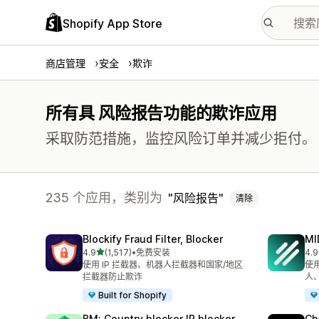
Shopify App Store
商店管理
安全
欺诈
所有具 风险报告功能的欺诈应用
采取防范措施，监控风险订单并减少拒付。
235 个应用，类别为
风险报告
清除
Blockify Fraud Filter, Blocker
MI
星（满分 5 星）
4.9
(1,517)
•
免费安装
4.9
总共 1517 条评论
总共
使用 IP 拦截器、机器人拦截器和国家/地区
使
拦截器防止欺诈
人
Built for Shopify
BM: Country blocker IP blocker
Ch