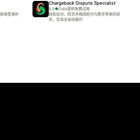
Chargeback Dispute Specialist
星（满分 5 星）
5.0
(14)
•
提供免费试用
总共 14 条评论
担保型保护
轻松应对、防范并挽回拒付与欺诈带来的损
失，实现全自动操作