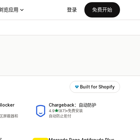
浏览应用
登录
免费开始
Built for Shopify
Blocker
Chargeback：自动防护
星（满分 5 星）
4.9
(87)
•
免费安装
总共 87 条评论
地区屏蔽器和
自动防止拒付
区
Mercado Pago Antifraude Plus