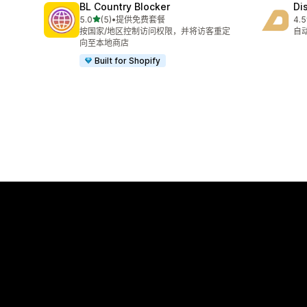
BL Country Blocker
Di
星（满分 5 星）
5.0
(5)
•
提供免费套餐
4.5
总共 5 条评论
总共
按国家/地区控制访问权限，并将访客重定
自
向至本地商店
Built for Shopify