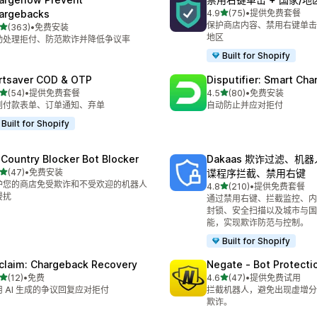
星（满分 5 星）
argebacks
4.9
(75)
•
提供免费套餐
总共 75 条评论
保护商店内容、禁用右键单击
星（满分 5 星）
(363)
•
免费安装
 363 条评论
地区
动处理拒付、防范欺诈并降低争议率
Built for Shopify
rtsaver COD & OTP
Disputifier: Smart Ch
星（满分 5 星）
星（满分 5 星）
(54)
•
提供免费套餐
4.5
(80)
•
免费安装
 54 条评论
总共 80 条评论
到付款表单、订单通知、弃单
自动防止并应对拒付
Built for Shopify
 Country Blocker Bot Blocker
Dakaas 欺诈过滤、机
星（满分 5 星）
(47)
•
免费安装
谍程序拦截、禁用右键
 47 条评论
护您的商店免受欺诈和不受欢迎的机器人
星（满分 5 星）
4.8
(210)
•
提供免费套餐
总共 210 条评论
侵扰
通过禁用右键、拦截监控、内
封锁、安全扫描以及城市与国
能，实现欺诈防范与控制。
Built for Shopify
claim: Chargeback Recovery
Negate ‑ Bot Protecti
星（满分 5 星）
星（满分 5 星）
(12)
•
免费
4.6
(47)
•
提供免费试用
 12 条评论
总共 47 条评论
用 AI 生成的争议回复应对拒付
拦截机器人，避免出现虚增分
欺诈。