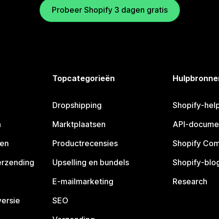
Probeer Shopify 3 dagen gratis
Topcategorieën
Hulpbronne
Dropshipping
Shopify-hel
n
Marktplaatsen
API-docume
pen
Productrecensies
Shopify Co
erzending
Upselling en bundels
Shopify-blo
E-mailmarketing
Research
ersie
SEO