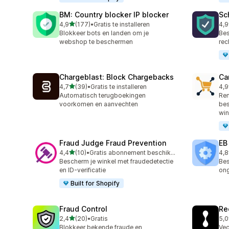
BM: Country blocker IP blocker
Sc
van 5 sterren
4,9
(177)
•
Gratis te installeren
4,9
177 recensies in totaal
74 
Blokkeer bots en landen om je
Bes
webshop te beschermen
rec
Chargeblast: Block Chargebacks
Ca
van 5 sterren
4,7
(39)
•
Gratis te installeren
4,9
39 recensies in totaal
54 
Automatisch terugboekingen
Rem
voorkomen en aanvechten
bes
wi
Fraud Judge Fraud Prevention
EB
van 5 sterren
4,4
(10)
•
Gratis abonnement beschikbaar
4,8
10 recensies in totaal
47 
Bescherm je winkel met fraudedetectie
Bes
en ID-verificatie
on
Built for Shopify
Fraud Control
Re
van 5 sterren
2,4
(20)
•
Gratis
5,0
20 recensies in totaal
15 
Blokkeer bekende fraude en
Vec