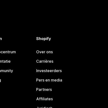
n
Shopify
pcentrum
Over ons
ntatie
Carrières
mmunity
Investeerders
g
Pers en media
Partners
Affiliates