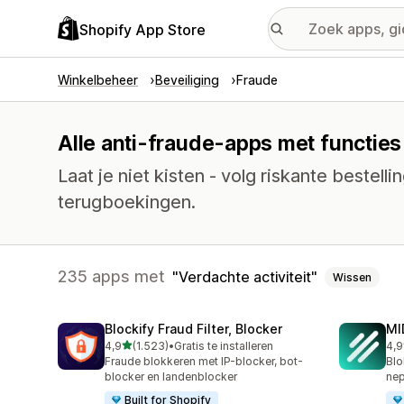
Shopify App Store
Winkelbeheer
Beveiliging
Fraude
Alle anti-fraude-apps met functies 
Laat je niet kisten - volg riskante bestell
terugboekingen.
235 apps met
Verdachte activiteit
Wissen
Blockify Fraud Filter, Blocker
MI
van 5 sterren
4,9
(1.523)
•
Gratis te installeren
4,9
1523 recensies in totaal
209
Fraude blokkeren met IP-blocker, bot-
Blo
blocker en landenblocker
nep
Built for Shopify