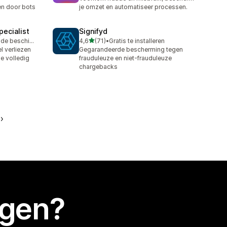
n door bots
je omzet en automatiseer processen.
ecialist
Signifyd
van 5 sterren
Gratis proefperiode beschikbaar
4,6
(71)
•
Gratis te installeren
71 recensies in totaal
l verliezen
Gegarandeerde bescherming tegen
e volledig
frauduleuze en niet-frauduleuze
chargebacks
egen?