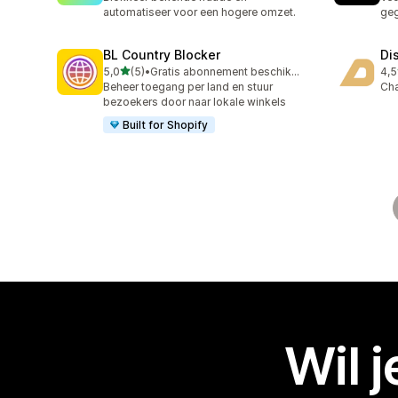
automatiseer voor een hogere omzet.
geg
BL Country Blocker
Di
van 5 sterren
5,0
(5)
•
Gratis abonnement beschikbaar
4,5
5 recensies in totaal
11 
Beheer toegang per land en stuur
Ch
bezoekers door naar lokale winkels
Built for Shopify
Wil 