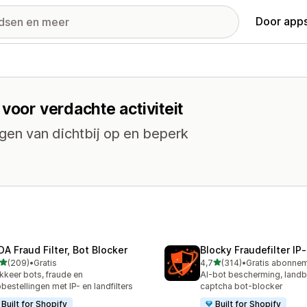
Door apps
voor verdachte activiteit
ingen van dichtbij op en beperk
DA Fraud Filter, Bot Blocker
Blocky Fraudefilter IP
van 5 sterren
van 5 sterren
(209)
•
Gratis
4,7
(314)
•
 recensies in totaal
314 recensies in totaal
kkeer bots, fraude en
AI-bot bescherming, landb
bestellingen met IP- en landfilters
captcha bot-blocker
Built for Shopify
Built for Shopify