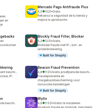
Mercado Pago Antifraude Plus
van 5 sterren
4,5
(52)
•
Gratis
52 recensies in totaal
Refuerza la seguridad de tu tienda y
leren
mejora la aprobación.
gen en
je
argebacks
Blockly Fraud Filter, Blocker
van 5 sterren
ren
4,2
(23)
•
Gratis
23 recensies in totaal
 voorkomen
Blokkeer fraude met IP-, bot- en
landenblokkering
Built for Shopify
okkering
Beacon Fraud Prevention
van 5 sterren
Gratis abonnement beschikbaar
4,8
(12)
•
Gratis proefperiode beschikbaar
12 recensies in totaal
ocker, IP-
Fraudepreventie en
chargebackbescherming voor
risicovolle bestellingen
Built for Shopify
on
Wyllo
van 5 sterren
Gratis proefperiode beschikbaar
4,9
(152)
•
Gratis te installeren
152 recensies in totaal
Voorkom fraude en misbruik, bescherm