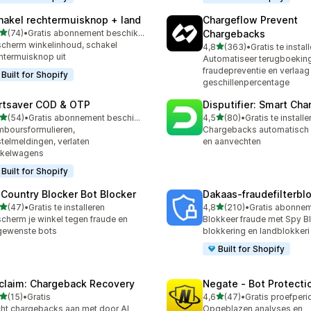
hakel rechtermuisknop + land
Chargeflow Prevent
van 5 sterren
(74)
•
Gratis abonnement beschikbaar
Chargebacks
recensies in totaal
cherm winkelinhoud, schakel
van 5 sterren
4,8
(363)
•
Gratis te instal
363 recensies in totaal
htermuisknop uit
Automatiseer terugboekin
fraudepreventie en verlaag 
Built for Shopify
geschillenpercentage
rtsaver COD & OTP
Disputifier: Smart Ch
van 5 sterren
van 5 sterren
(54)
•
Gratis abonnement beschikbaar
4,5
(80)
•
Gratis te installe
recensies in totaal
80 recensies in totaal
boursformulieren,
Chargebacks automatisch
telmeldingen, verlaten
en aanvechten
nkelwagens
Built for Shopify
 Country Blocker Bot Blocker
Dakaas‑fraudefilterbl
van 5 sterren
van 5 sterren
(47)
•
Gratis te installeren
4,8
(210)
•
recensies in totaal
210 recensies in totaal
cherm je winkel tegen fraude en
Blokkeer fraude met Spy Bl
gewenste bots
blokkering en landblokkeri
Built for Shopify
claim: Chargeback Recovery
Negate ‑ Bot Protecti
van 5 sterren
van 5 sterren
(15)
•
Gratis
4,6
(47)
•
recensies in totaal
47 recensies in totaal
ht chargebacks aan met door AI
Opgeblazen analyses en