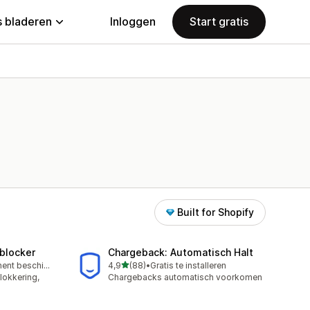
 bladeren
Inloggen
Start gratis
Built for Shopify
‑blocker
Chargeback: Automatisch Halt
van 5 sterren
Gratis abonnement beschikbaar
4,9
(88)
•
Gratis te installeren
88 recensies in totaal
lokkering,
Chargebacks automatisch voorkomen