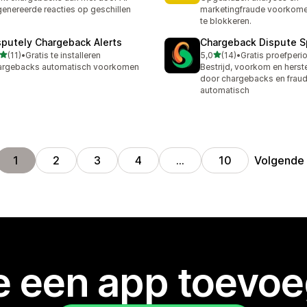
enereerde reacties op geschillen
marketingfraude voorkome
te blokkeren.
sputely Chargeback Alerts
Chargeback Dispute Sp
van 5 sterren
van 5 sterren
(11)
•
Gratis te installeren
5,0
(14)
•
recensies in totaal
14 recensies in totaal
argebacks automatisch voorkomen
Bestrijd, voorkom en herste
door chargebacks en fraud
automatisch
Volgende
1
2
3
4
…
10
je een app toevo