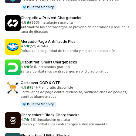
Built for Shopify
Chargeflow Prevent Chargebacks
de 5 estrellas
4.8
(363)
•
Instalación gratuita
363 reseñas en total
Automatiza los contracargos, la prevención de fraudes y reduce la
tasa de disputas
Mercado Pago Antifraude Plus
de 5 estrellas
4.5
(52)
•
Gratis
52 reseñas en total
Refuerza la seguridad de tu tienda y mejora la aprobación.
Disputifier: Smart Chargebacks
de 5 estrellas
4.5
(81)
•
Instalación gratuita
81 reseñas en total
Evita y combate los contracargos en piloto automático
Cartsaver COD & OTP
de 5 estrellas
4.9
(54)
•
Plan gratis disponible
54 reseñas en total
Formularios de pago contra reembolso, notificaciones de pedidos,
carritos abandonados
Built for Shopify
Chargeblast: Block Chargebacks
de 5 estrellas
4.7
(39)
•
Instalación gratuita
39 reseñas en total
Prevén y combate los contracargos automáticamente
Blockly Fraud Filter, Blocker