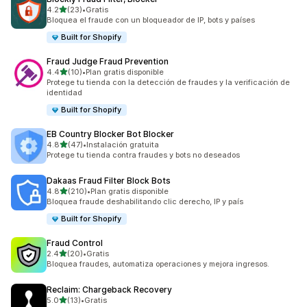
de 5 estrellas
4.2
(23)
•
Gratis
23 reseñas en total
Bloquea el fraude con un bloqueador de IP, bots y países
Built for Shopify
Fraud Judge Fraud Prevention
de 5 estrellas
4.4
(10)
•
Plan gratis disponible
10 reseñas en total
Protege tu tienda con la detección de fraudes y la verificación de
identidad
Built for Shopify
EB Country Blocker Bot Blocker
de 5 estrellas
4.8
(47)
•
Instalación gratuita
47 reseñas en total
Protege tu tienda contra fraudes y bots no deseados
Dakaas Fraud Filter Block Bots
de 5 estrellas
4.8
(210)
•
Plan gratis disponible
210 reseñas en total
Bloquea fraude deshabilitando clic derecho, IP y país
Built for Shopify
Fraud Control
de 5 estrellas
2.4
(20)
•
Gratis
20 reseñas en total
Bloquea fraudes, automatiza operaciones y mejora ingresos.
Reclaim: Chargeback Recovery
de 5 estrellas
5.0
(13)
•
Gratis
13 reseñas en total