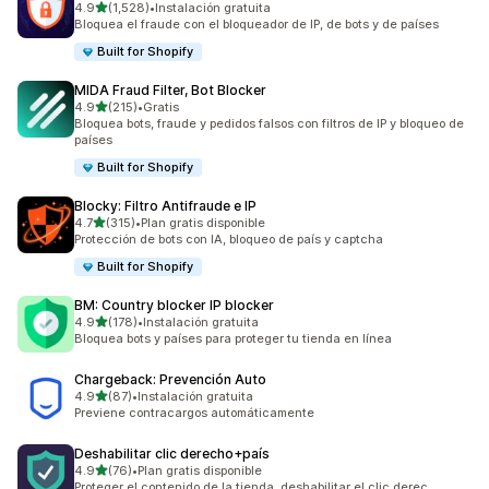
de 5 estrellas
4.9
(1,528)
•
Instalación gratuita
1528 reseñas en total
Bloquea el fraude con el bloqueador de IP, de bots y de países
Built for Shopify
MIDA Fraud Filter, Bot Blocker
de 5 estrellas
4.9
(215)
•
Gratis
215 reseñas en total
Bloquea bots, fraude y pedidos falsos con filtros de IP y bloqueo de
países
Built for Shopify
Blocky: Filtro Antifraude e IP
de 5 estrellas
4.7
(315)
•
Plan gratis disponible
315 reseñas en total
Protección de bots con IA, bloqueo de país y captcha
Built for Shopify
BM: Country blocker IP blocker
de 5 estrellas
4.9
(178)
•
Instalación gratuita
178 reseñas en total
Bloquea bots y países para proteger tu tienda en línea
Chargeback: Prevención Auto
de 5 estrellas
4.9
(87)
•
Instalación gratuita
87 reseñas en total
Previene contracargos automáticamente
Deshabilitar clic derecho+país
de 5 estrellas
4.9
(76)
•
Plan gratis disponible
76 reseñas en total
Proteger el contenido de la tienda, deshabilitar el clic derec