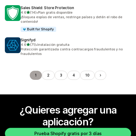
Sales Shield: Store Protection
de 5 estrellas
4.6
(14)
•
Plan gratis disponible
14 reseñas en total
¡Bloquea espías de ventas, restringe países y detén el robo de
contenido!
Built for Shopify
Signifyd
de 5 estrellas
4.6
(71)
•
Instalación gratuita
71 reseñas en total
Protección garantizada contra contracargos fraudulentos y no
fraudulentos
1
2
3
4
10
¿Quieres agregar una
aplicación?
Prueba Shopify gratis por 3 días