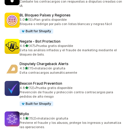
Combate los contracargos con respuestas a disputas creadas con
IA
BL Bloqueo Países y Regiones
de 5 estrellas
5.0
(5)
•
Plan gratis disponible
5 reseñas en total
Bloquea o redirige por país con listas blancas y negras fácil
Built for Shopify
Negate ‑ Bot Protection
de 5 estrellas
4.6
(47)
•
Prueba gratis disponible
47 reseñas en total
Evita los análisis inflados y el fraude de marketing mediante el
bloqueo de bots.
Disputely Chargeback Alerts
de 5 estrellas
4.5
(11)
•
Instalación gratuita
11 reseñas en total
Evita contracargos automáticamente
Beacon Fraud Prevention
de 5 estrellas
4.8
(12)
•
Prueba gratis disponible
12 reseñas en total
Prevención de fraude y protección contra contracargos para
pedidos de alto riesgo
Built for Shopify
Wyllo
de 5 estrellas
4.8
(152)
•
Instalación gratuita
152 reseñas en total
Previene el fraude y los abusos, protege los ingresos y automatiza
las operaciones.