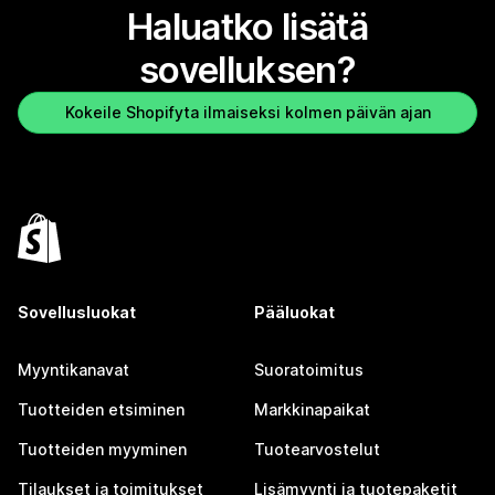
Haluatko lisätä
sovelluksen?
Kokeile Shopifyta ilmaiseksi kolmen päivän ajan
Sovellusluokat
Pääluokat
Myyntikanavat
Suoratoimitus
Tuotteiden etsiminen
Markkinapaikat
Tuotteiden myyminen
Tuotearvostelut
Tilaukset ja toimitukset
Lisämyynti ja tuotepaketit