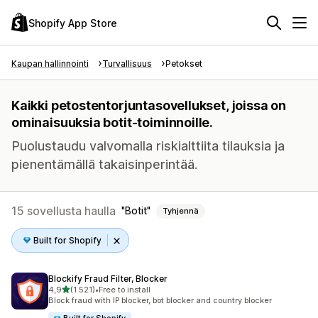
Shopify App Store
Kaupan hallinnointi
Turvallisuus
Petokset
Kaikki petostentorjuntasovellukset, joissa on
ominaisuuksia botit-toiminnoille.
Puolustaudu valvomalla riskialttiita tilauksia ja
pienentämällä takaisinperintää.
15 sovellusta haulla
Botit
Tyhjennä
Built for Shopify
Blockify Fraud Filter, Blocker
/ 5 tähteä
4,9
(1 521)
•
Free to install
1521 arvostelua yhteensä
Block fraud with IP blocker, bot blocker and country blocker