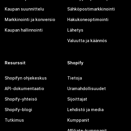
Kaupan suunnittelu
Sähköpostimarkkinointi
Markkinointi ja konversio
Hakukoneoptimointi
Kaupan hallinnointi
Lähetys
Valuutta ja käännös
Resurssit
Shopify
Shopifyn ohjekeskus
Tietoja
API-dokumentaatio
Uramahdollisuudet
Shopify-yhteisö
Sijoittajat
Shopify-blogi
Lehdistö ja media
Tutkimus
Kumppanit
Affiliate-kumppanit