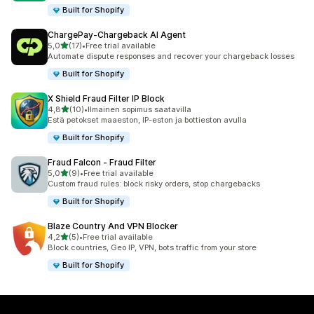
Built for Shopify
ChargePay‑Chargeback AI Agent
/ 5 tähteä
5,0
(17)
•
Free trial available
17 arvostelua yhteensä
Automate dispute responses and recover your chargeback losses
Built for Shopify
X Shield Fraud Filter IP Block
/ 5 tähteä
4,8
(10)
•
Ilmainen sopimus saatavilla
10 arvostelua yhteensä
Estä petokset maaeston, IP-eston ja bottieston avulla
Built for Shopify
Fraud Falcon ‑ Fraud Filter
/ 5 tähteä
5,0
(9)
•
Free trial available
9 arvostelua yhteensä
Custom fraud rules: block risky orders, stop chargebacks
Built for Shopify
Blaze Country And VPN Blocker
/ 5 tähteä
4,2
(5)
•
Free trial available
5 arvostelua yhteensä
Block countries, Geo IP, VPN, bots traffic from your store
Built for Shopify