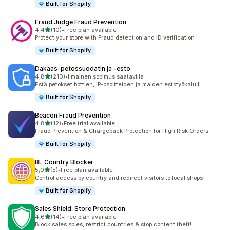
Built for Shopify
Fraud Judge Fraud Prevention
/ 5 tähteä
4,4
(10)
•
Free plan available
10 arvostelua yhteensä
Protect your store with Fraud detection and ID verification
Built for Shopify
Dakaas‑petossuodatin ja ‑esto
/ 5 tähteä
4,8
(210)
•
Ilmainen sopimus saatavilla
210 arvostelua yhteensä
Estä petokset bottien, IP-osoitteiden ja maiden estotyökaluill
Built for Shopify
Beacon Fraud Prevention
/ 5 tähteä
4,8
(12)
•
Free trial available
12 arvostelua yhteensä
Fraud Prevention & Chargeback Protection for High Risk Orders
Built for Shopify
BL Country Blocker
/ 5 tähteä
5,0
(5)
•
Free plan available
5 arvostelua yhteensä
Control access by country and redirect visitors to local shops
Built for Shopify
Sales Shield: Store Protection
/ 5 tähteä
4,6
(14)
•
Free plan available
14 arvostelua yhteensä
Block sales spies, restrict countries & stop content theft!