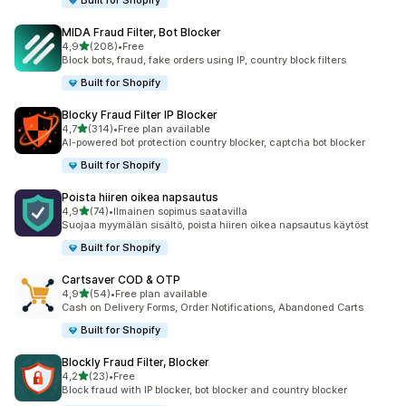
Built for Shopify
MIDA Fraud Filter, Bot Blocker
/ 5 tähteä
4,9
(208)
•
Free
208 arvostelua yhteensä
Block bots, fraud, fake orders using IP, country block filters
Built for Shopify
Blocky Fraud Filter IP Blocker
/ 5 tähteä
4,7
(314)
•
Free plan available
314 arvostelua yhteensä
AI-powered bot protection country blocker, captcha bot blocker
Built for Shopify
Poista hiiren oikea napsautus
/ 5 tähteä
4,9
(74)
•
Ilmainen sopimus saatavilla
74 arvostelua yhteensä
Suojaa myymälän sisältö, poista hiiren oikea napsautus käytöst
Built for Shopify
Cartsaver COD & OTP
/ 5 tähteä
4,9
(54)
•
Free plan available
54 arvostelua yhteensä
Cash on Delivery Forms, Order Notifications, Abandoned Carts
Built for Shopify
Blockly Fraud Filter, Blocker
/ 5 tähteä
4,2
(23)
•
Free
23 arvostelua yhteensä
Block fraud with IP blocker, bot blocker and country blocker