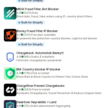
Built for Shopify
MIDA Fraud Filter, Bot Blocker
av 5 stjerner
4,9
(207)
•
Free
Totalt 207 omtaler
Block bots, fraud, fake orders using IP, country block filters
Built for Shopify
Blocky Fraud Filter IP Blocker
av 5 stjerner
4,7
(313)
•
Free plan available
Totalt 313 omtaler
AI-powered bot protection country blocker, captcha bot blocker
Built for Shopify
Chargeback: Automatisk Beskytt
av 5 stjerner
4,9
(88)
•
Gratis å installere
Totalt 88 omtaler
Forhindre chargebacks automatisk
BM: Country blocker IP blocker
av 5 stjerner
4,9
(176)
•
Free to install
Totalt 176 omtaler
Block Bots & Block Country to Protect Your Online Store
Chargeflow Prevent Chargebacks
av 5 stjerner
4,8
(363)
•
Free to install
Totalt 363 omtaler
Automate Chargebacks, Fraud Prevention & Reduce Dispute Rate
Deaktiver Høyreklikk + Land
av 5 stjerner
4,9
(75)
•
Gratis abonnement tilgjengelig
Totalt 75 omtaler