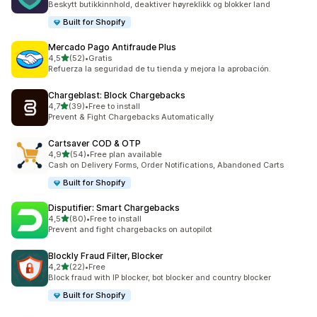
Beskytt butikkinnhold, deaktiver høyreklikk og blokker land
Built for Shopify
Mercado Pago Antifraude Plus
av 5 stjerner
4,5
(52)
•
Gratis
Totalt 52 omtaler
Refuerza la seguridad de tu tienda y mejora la aprobación.
Chargeblast: Block Chargebacks
av 5 stjerner
4,7
(39)
•
Free to install
Totalt 39 omtaler
Prevent & Fight Chargebacks Automatically
Cartsaver COD & OTP
av 5 stjerner
4,9
(54)
•
Free plan available
Totalt 54 omtaler
Cash on Delivery Forms, Order Notifications, Abandoned Carts
Built for Shopify
Disputifier: Smart Chargebacks
av 5 stjerner
4,5
(80)
•
Free to install
Totalt 80 omtaler
Prevent and fight chargebacks on autopilot
Blockly Fraud Filter, Blocker
av 5 stjerner
4,2
(22)
•
Free
Totalt 22 omtaler
Block fraud with IP blocker, bot blocker and country blocker
Built for Shopify