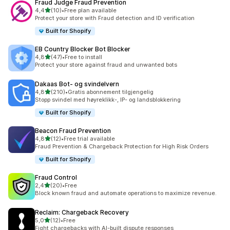
Fraud Judge Fraud Prevention
av 5 stjerner
4,4
(10)
•
Free plan available
Totalt 10 omtaler
Protect your store with Fraud detection and ID verification
Built for Shopify
EB Country Blocker Bot Blocker
av 5 stjerner
4,8
(47)
•
Free to install
Totalt 47 omtaler
Protect your store against fraud and unwanted bots
Dakaas Bot‑ og svindelvern
av 5 stjerner
4,8
(210)
•
Gratis abonnement tilgjengelig
Totalt 210 omtaler
Stopp svindel med høyreklikk-, IP- og landsblokkering
Built for Shopify
Beacon Fraud Prevention
av 5 stjerner
4,8
(12)
•
Free trial available
Totalt 12 omtaler
Fraud Prevention & Chargeback Protection for High Risk Orders
Built for Shopify
Fraud Control
av 5 stjerner
2,4
(20)
•
Free
Totalt 20 omtaler
Block known fraud and automate operations to maximize revenue.
Reclaim: Chargeback Recovery
av 5 stjerner
5,0
(12)
•
Free
Totalt 12 omtaler
Fight chargebacks with AI-built dispute responses