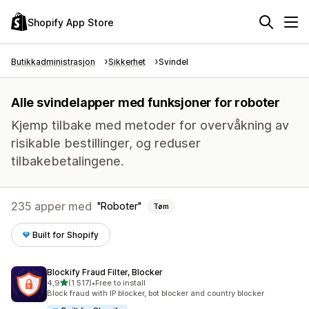
Shopify App Store
Butikkadministrasjon
Sikkerhet
Svindel
Alle svindelapper med funksjoner for roboter
Kjemp tilbake med metoder for overvåkning av
risikable bestillinger, og reduser
tilbakebetalingene.
235 apper med
Roboter
Tøm
Built for Shopify
Blockify Fraud Filter, Blocker
av 5 stjerner
4,9
(1 517)
•
Free to install
Totalt 1517 omtaler
Block fraud with IP blocker, bot blocker and country blocker