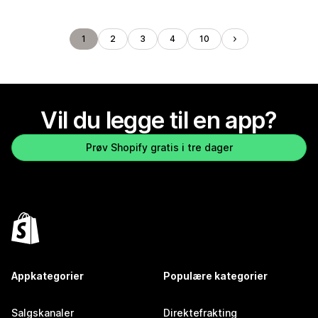
1
2
3
4
10
Vil du legge til en app?
Prøv Shopify gratis i tre dager
Appkategorier
Populære kategorier
Salgskanaler
Direktefrakting