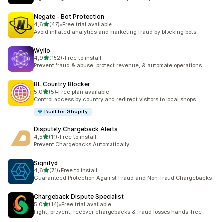
Negate ‑ Bot Protection
av 5 stjerner
4,6
(47)
•
Free trial available
Totalt 47 omtaler
Avoid inflated analytics and marketing fraud by blocking bots.
Wyllo
av 5 stjerner
4,9
(152)
•
Free to install
Totalt 152 omtaler
Prevent fraud & abuse, protect revenue, & automate operations.
BL Country Blocker
av 5 stjerner
5,0
(5)
•
Free plan available
Totalt 5 omtaler
Control access by country and redirect visitors to local shops
Built for Shopify
Disputely Chargeback Alerts
av 5 stjerner
4,5
(11)
•
Free to install
Totalt 11 omtaler
Prevent Chargebacks Automatically
Signifyd
av 5 stjerner
4,6
(71)
•
Free to install
Totalt 71 omtaler
Guaranteed Protection Against Fraud and Non-fraud Chargebacks
Chargeback Dispute Specialist
av 5 stjerner
5,0
(14)
•
Free trial available
Totalt 14 omtaler
Fight, prevent, recover chargebacks & fraud losses hands-free