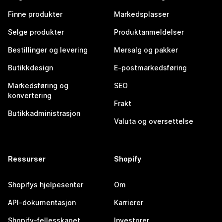
Finne produkter
Markedsplasser
Selge produkter
Produktanmeldelser
Bestillinger og levering
Mersalg og pakker
Butikkdesign
E-postmarkedsføring
Markedsføring og
SEO
konvertering
Frakt
Butikkadministrasjon
Valuta og oversettelse
Ressurser
Shopify
Shopifys hjelpesenter
Om
API-dokumentasjon
Karrierer
Shopify-fellesskapet
Investorer