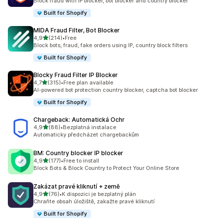
Block fraud with IP blocker, bot blocker and country blocker
Built for Shopify
MIDA Fraud Filter, Bot Blocker
z 5 hvězd
4,9
(214)
•
Free
Celkový počet recenzí: 214
Block bots, fraud, fake orders using IP, country block filters
Built for Shopify
Blocky Fraud Filter IP Blocker
z 5 hvězd
4,7
(315)
•
Free plan available
Celkový počet recenzí: 315
AI-powered bot protection country blocker, captcha bot blocker
Built for Shopify
Chargeback: Automatická Ochr
z 5 hvězd
4,9
(88)
•
Bezplatná instalace
Celkový počet recenzí: 88
Automaticky předcházet chargebackům
BM: Country blocker IP blocker
z 5 hvězd
4,9
(177)
•
Free to install
Celkový počet recenzí: 177
Block Bots & Block Country to Protect Your Online Store
Zakázat pravé kliknutí + země
z 5 hvězd
4,9
(76)
•
K dispozici je bezplatný plán
Celkový počet recenzí: 76
Chraňte obsah úložiště, zakažte pravé kliknutí
Built for Shopify