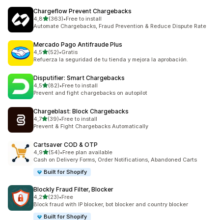
Chargeflow Prevent Chargebacks
z 5 hvězd
4,8
(363)
•
Free to install
Celkový počet recenzí: 363
Automate Chargebacks, Fraud Prevention & Reduce Dispute Rate
Mercado Pago Antifraude Plus
z 5 hvězd
4,5
(52)
•
Gratis
Celkový počet recenzí: 52
Refuerza la seguridad de tu tienda y mejora la aprobación.
Disputifier: Smart Chargebacks
z 5 hvězd
4,5
(82)
•
Free to install
Celkový počet recenzí: 82
Prevent and fight chargebacks on autopilot
Chargeblast: Block Chargebacks
z 5 hvězd
4,7
(39)
•
Free to install
Celkový počet recenzí: 39
Prevent & Fight Chargebacks Automatically
Cartsaver COD & OTP
z 5 hvězd
4,9
(54)
•
Free plan available
Celkový počet recenzí: 54
Cash on Delivery Forms, Order Notifications, Abandoned Carts
Built for Shopify
Blockly Fraud Filter, Blocker
z 5 hvězd
4,2
(23)
•
Free
Celkový počet recenzí: 23
Block fraud with IP blocker, bot blocker and country blocker
Built for Shopify