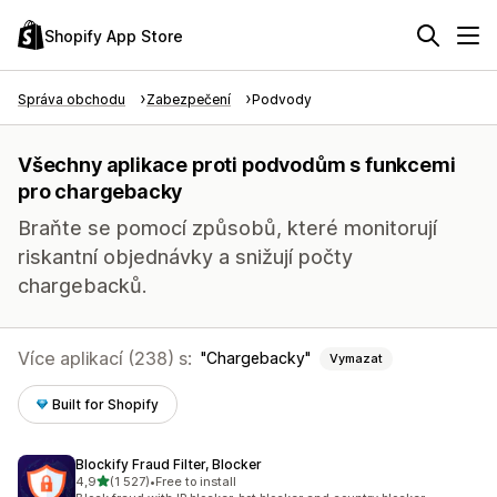
Shopify App Store
Správa obchodu
Zabezpečení
Podvody
Všechny aplikace proti podvodům s funkcemi
pro chargebacky
Braňte se pomocí způsobů, které monitorují
riskantní objednávky a snižují počty
chargebacků.
Více aplikací (238) s:
Chargebacky
Vymazat
Built for Shopify
Blockify Fraud Filter, Blocker
z 5 hvězd
4,9
(1 527)
•
Free to install
Celkový počet recenzí: 1527