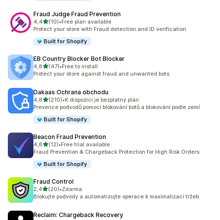
Fraud Judge Fraud Prevention
z 5 hvězd
4,4
(10)
•
Free plan available
Celkový počet recenzí: 10
Protect your store with Fraud detection and ID verification
Built for Shopify
EB Country Blocker Bot Blocker
z 5 hvězd
4,8
(47)
•
Free to install
Celkový počet recenzí: 47
Protect your store against fraud and unwanted bots
Dakaas Ochrana obchodu
z 5 hvězd
4,8
(210)
•
K dispozici je bezplatný plán
Celkový počet recenzí: 210
Prevence podvodů pomocí blokování botů a blokování podle zemí
Built for Shopify
Beacon Fraud Prevention
z 5 hvězd
4,8
(12)
•
Free trial available
Celkový počet recenzí: 12
Fraud Prevention & Chargeback Protection for High Risk Orders
Built for Shopify
Fraud Control
z 5 hvězd
2,4
(20)
•
Zdarma
Celkový počet recenzí: 20
Blokujte podvody a automatizujte operace k maximalizaci tržeb.
Reclaim: Chargeback Recovery