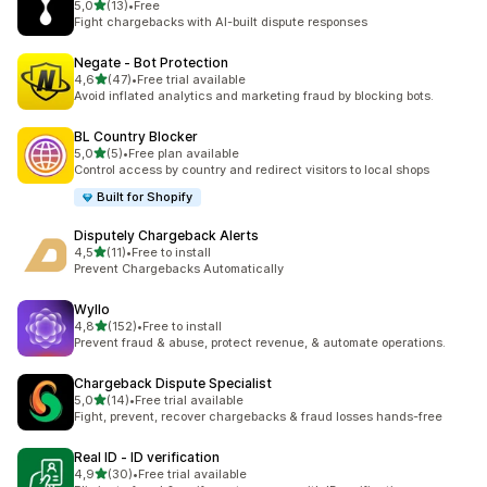
z 5 hvězd
5,0
(13)
•
Free
Celkový počet recenzí: 13
Fight chargebacks with AI-built dispute responses
Negate ‑ Bot Protection
z 5 hvězd
4,6
(47)
•
Free trial available
Celkový počet recenzí: 47
Avoid inflated analytics and marketing fraud by blocking bots.
BL Country Blocker
z 5 hvězd
5,0
(5)
•
Free plan available
Celkový počet recenzí: 5
Control access by country and redirect visitors to local shops
Built for Shopify
Disputely Chargeback Alerts
z 5 hvězd
4,5
(11)
•
Free to install
Celkový počet recenzí: 11
Prevent Chargebacks Automatically
Wyllo
z 5 hvězd
4,8
(152)
•
Free to install
Celkový počet recenzí: 152
Prevent fraud & abuse, protect revenue, & automate operations.
Chargeback Dispute Specialist
z 5 hvězd
5,0
(14)
•
Free trial available
Celkový počet recenzí: 14
Fight, prevent, recover chargebacks & fraud losses hands-free
Real ID ‑ ID verification
z 5 hvězd
4,9
(30)
•
Free trial available
Celkový počet recenzí: 30