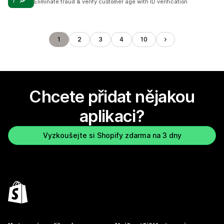
Eliminate fraud & verify customer age with ID verification
1
2
3
4
10
Chcete přidat nějakou
aplikaci?
Vyzkoušejte si Shopify zdarma na 3 dny