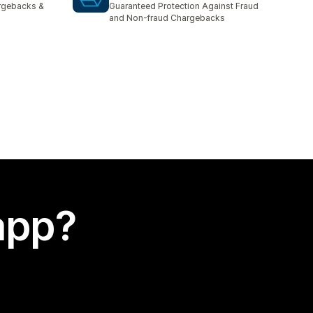
argebacks &
Guaranteed Protection Against Fraud
and Non-fraud Chargebacks
app?