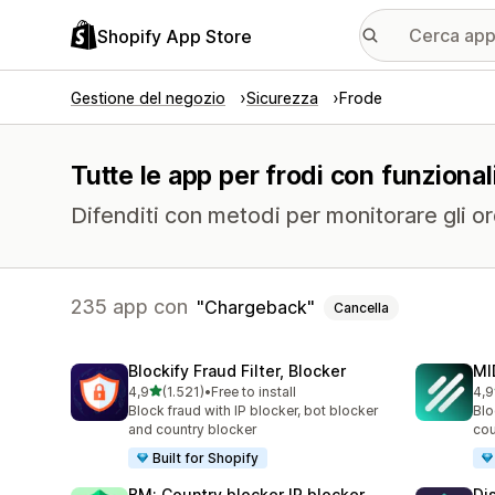
Shopify App Store
Gestione del negozio
Sicurezza
Frode
Tutte le app per frodi con funziona
Difenditi con metodi per monitorare gli ord
235 app con
Chargeback
Cancella
Blockify Fraud Filter, Blocker
MI
stelle su 5
4,9
(1.521)
•
Free to install
4,9
1521 recensioni totali
208
Block fraud with IP blocker, bot blocker
Blo
and country blocker
cou
Built for Shopify
BM: Country blocker IP blocker
Di