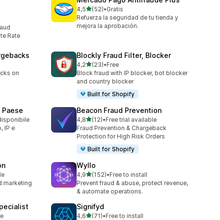
stelle su 5
4,5
(52)
•
Gratis
52 recensioni totali
Refuerza la seguridad de tu tienda y
mejora la aprobación.
raud
te Rate
argebacks
Blockly Fraud Filter, Blocker
stelle su 5
4,2
(23)
•
Free
23 recensioni totali
acks on
Block fraud with IP blocker, bot blocker
and country blocker
Built for Shopify
e Paese
Beacon Fraud Prevention
stelle su 5
disponibile
4,8
(12)
•
Free trial available
12 recensioni totali
, IP e
Fraud Prevention & Chargeback
Protection for High Risk Orders
Built for Shopify
on
Wyllo
stelle su 5
le
4,9
(152)
•
Free to install
152 recensioni totali
nd marketing
Prevent fraud & abuse, protect revenue,
& automate operations.
ecialist
Signifyd
stelle su 5
le
4,6
(71)
•
Free to install
71 recensioni totali