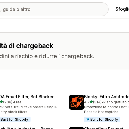
Sfogli
lità di chargeback
ini a rischio e ridurre i chargeback.
DA Fraud Filter, Bot Blocker
Blocky: Filtro Antifrode
stelle su 5
stelle su 5
(208)
•
Free
4,7
(314)
•
Piano gratuito 
 recensioni totali
314 recensioni totali
ck bots, fraud, fake orders using IP,
Protezione IA contro i bot,
ntry block filters
Paese e bot captcha
Built for Shopify
Built for Shopify
sabilita clic destro + Paese
Chargeflow Prevent