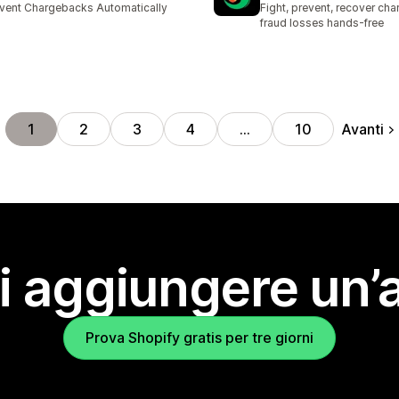
vent Chargebacks Automatically
Fight, prevent, recover ch
fraud losses hands-free
Avanti
1
2
3
4
…
10
i aggiungere un’
Prova Shopify gratis per tre giorni