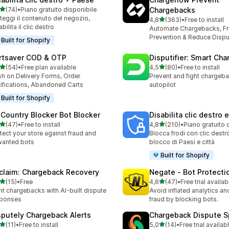
stelle su 5
(74)
•
Piano gratuito disponibile
Chargebacks
recensioni totali
teggi il contenuto del negozio,
stelle su 5
4,8
(363)
•
Free to install
363 recensioni totali
abilita il clic destro
Automate Chargebacks, F
Prevention & Reduce Dispu
Built for Shopify
rtsaver COD & OTP
Disputifier: Smart Ch
stelle su 5
stelle su 5
(54)
•
Free plan available
4,5
(80)
•
Free to install
recensioni totali
80 recensioni totali
h on Delivery Forms, Order
Prevent and fight chargeb
ifications, Abandoned Carts
autopilot
Built for Shopify
 Country Blocker Bot Blocker
Disabilita clic destro 
stelle su 5
stelle su 5
(47)
•
Free to install
4,8
(210)
•
Piano gratuito 
recensioni totali
210 recensioni totali
tect your store against fraud and
Blocca frodi con clic destro
wanted bots
blocco di Paesi e città
Built for Shopify
claim: Chargeback Recovery
Negate ‑ Bot Protecti
stelle su 5
stelle su 5
(15)
•
Free
4,6
(47)
•
Free trial availab
recensioni totali
47 recensioni totali
ht chargebacks with AI-built dispute
Avoid inflated analytics a
sponses
fraud by blocking bots.
sputely Chargeback Alerts
Chargeback Dispute Sp
stelle su 5
stelle su 5
(11)
•
Free to install
5,0
(14)
•
Free trial availab
recensioni totali
14 recensioni totali