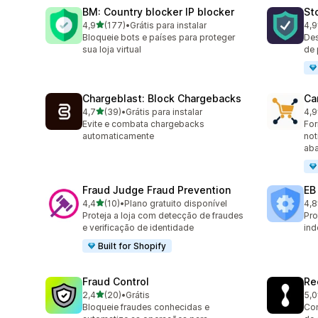
BM: Country blocker IP blocker
St
de 5 estrelas
4,9
(177)
•
Grátis para instalar
4,9
177 avaliações ao todo
74 
Bloqueie bots e países para proteger
Des
sua loja virtual
de 
Chargeblast: Block Chargebacks
Ca
de 5 estrelas
4,7
(39)
•
Grátis para instalar
4,9
39 avaliações ao todo
54 
Evite e combata chargebacks
For
automaticamente
not
ab
Fraud Judge Fraud Prevention
EB
de 5 estrelas
4,4
(10)
•
Plano gratuito disponível
4,8
10 avaliações ao todo
47 
Proteja a loja com detecção de fraudes
Pro
e verificação de identidade
ind
Built for Shopify
Fraud Control
Re
de 5 estrelas
2,4
(20)
•
Grátis
5,0
20 avaliações ao todo
15 
Bloqueie fraudes conhecidas e
Co