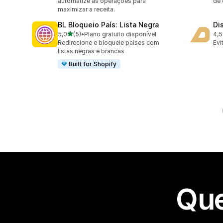
automatize as operações para
de 
maximizar a receita.
BL Bloqueio País: Lista Negra
Di
de 5 estrelas
5,0
(5)
•
Plano gratuito disponível
4,5
5 avaliações ao todo
11 
Redirecione e bloqueie países com
Evi
listas negras e brancas
Built for Shopify
Que