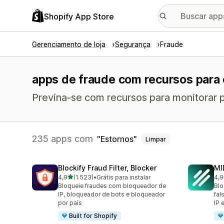
Shopify App Store
Gerenciamento de loja
Segurança
Fraude
apps de fraude com recursos para
Previna-se com recursos para monitorar p
235 apps com
Estornos
Limpar
Blockify Fraud Filter, Blocker
MI
de 5 estrelas
4,9
(1.523)
•
Grátis para instalar
4,9
1523 avaliações ao todo
209
Bloqueie fraudes com bloqueador de
Blo
IP, bloqueador de bots e bloqueador
fal
por país
IP 
Built for Shopify