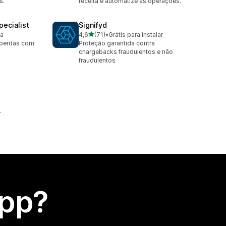
s.
receita e automatize as operações.
ecialist
Signifyd
de 5 estrelas
ta
4,6
(71)
•
Grátis para instalar
71 avaliações ao todo
e perdas com
Proteção garantida contra
chargebacks fraudulentos e não
fraudulentos
app?