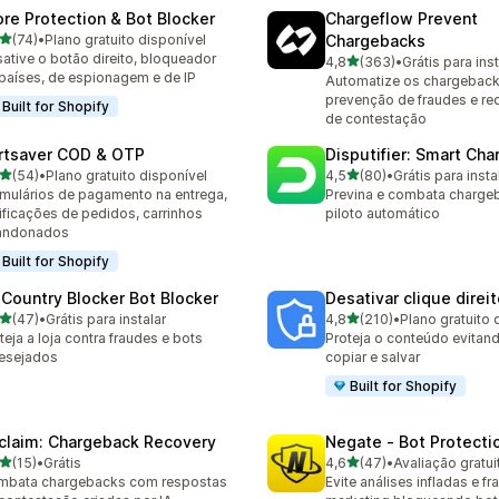
ore Protection & Bot Blocker
Chargeflow Prevent
de 5 estrelas
(74)
•
Plano gratuito disponível
Chargebacks
avaliações ao todo
ative o botão direito, bloqueador
de 5 estrelas
4,8
(363)
•
Grátis para inst
363 avaliações ao todo
países, de espionagem e de IP
Automatize os chargeback
prevenção de fraudes e re
Built for Shopify
de contestação
rtsaver COD & OTP
Disputifier: Smart Ch
de 5 estrelas
de 5 estrelas
(54)
•
Plano gratuito disponível
4,5
(80)
•
Grátis para insta
avaliações ao todo
80 avaliações ao todo
mulários de pagamento na entrega,
Previna e combata charge
ificações de pedidos, carrinhos
piloto automático
andonados
Built for Shopify
 Country Blocker Bot Blocker
Desativar clique direi
de 5 estrelas
de 5 estrelas
(47)
•
Grátis para instalar
4,8
(210)
•
Plano gratuito 
avaliações ao todo
210 avaliações ao todo
teja a loja contra fraudes e bots
Proteja o conteúdo evitand
esejados
copiar e salvar
Built for Shopify
claim: Chargeback Recovery
Negate ‑ Bot Protecti
de 5 estrelas
de 5 estrelas
(15)
•
Grátis
4,6
(47)
•
Avaliação gratui
avaliações ao todo
47 avaliações ao todo
mbata chargebacks com respostas
Evite análises infladas e f