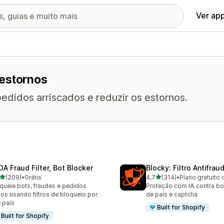
Ver ap
 estornos
edidos arriscados e reduzir os estornos.
DA Fraud Filter, Bot Blocker
Blocky: Filtro Antifrau
de 5 estrelas
de 5 estrelas
(209)
•
Grátis
4,7
(314)
•
Plano gratuito 
 avaliações ao todo
314 avaliações ao todo
queie bots, fraudes e pedidos
Proteção com IA contra bo
sos usando filtros de bloqueio por
de país e captcha
e país
Built for Shopify
Built for Shopify