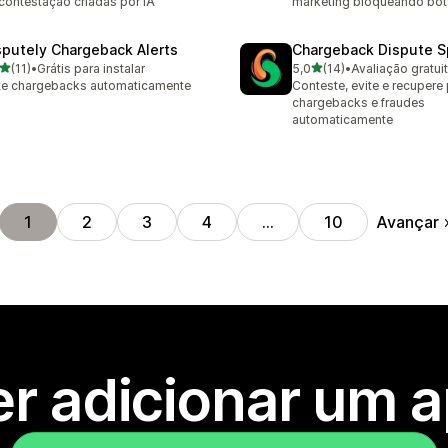
contestação criadas por IA
marketing bloqueando bot
sputely Chargeback Alerts
Chargeback Dispute Sp
de 5 estrelas
de 5 estrelas
(11)
•
Grátis para instalar
5,0
(14)
•
Avaliação gratui
avaliações ao todo
14 avaliações ao todo
te chargebacks automaticamente
Conteste, evite e recuper
chargebacks e fraudes
automaticamente
Avançar
1
2
3
4
…
10
r adicionar um 