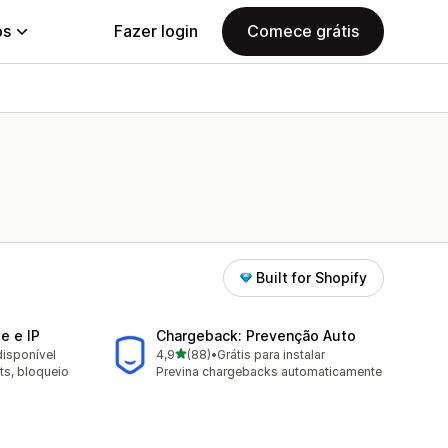
ps
Fazer login
Comece grátis
Built for Shopify
de e IP
Chargeback: Prevenção Auto
de 5 estrelas
disponível
4,9
(88)
•
Grátis para instalar
88 avaliações ao todo
ts, bloqueio
Previna chargebacks automaticamente