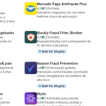
Mercado Pago Antifraude Plus
de 5 estrelas
4,5
(52)
•
Grátis
52 avaliações ao todo
Aumente a segurança do seu site e
alar
melhore a taxa de aprovação.
s, a
duza a taxa
argebacks
Blockly Fraud Filter, Blocker
de 5 estrelas
lar
4,2
(23)
•
Grátis
23 avaliações ao todo
backs no
Bloqueie fraudes com o bloqueador de
IP, de bots e de países
Built for Shopify
to& país
Beacon Fraud Prevention
de 5 estrelas
disponível
4,8
(12)
•
Avaliação gratuita
12 avaliações ao todo
o cortar,
Prevenção contra fraudes e proteção
contra chargebacks em pedidos de
alto risco
Built for Shopify
on
Wyllo
de 5 estrelas
ta
4,9
(152)
•
Grátis para instalar
152 avaliações ao todo
raude de
Evite fraudes e abusos, proteja a