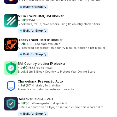
Block fraud with IP blocker, bot blocker and country blocker
Built for Shopify
MIDA Fraud Filter, Bot Blocker
de 5 estrelas
4,9
(215)
•
Free
215 total de avaliações
Block bots, fraud, fake orders using IP, country block filters
Built for Shopify
Blocky Fraud Filter IP Blocker
de 5 estrelas
4,7
(315)
•
Free plan available
315 total de avaliações
AI-powered bot protection country blocker, captcha bot blocker
Built for Shopify
BM: Country blocker IP blocker
de 5 estrelas
4,9
(178)
•
Free to install
178 total de avaliações
Block Bots & Block Country to Protect Your Online Store
Chargeback: Prevenção Auto
de 5 estrelas
4,9
(87)
•
Instalação gratuita
87 total de avaliações
Prevenir chargebacks automaticamente
Desativar Clique + País
de 5 estrelas
4,9
(76)
•
Plano gratuito disponível
76 total de avaliações
Proteja o conteúdo da loja, desative o clique com o botão dire
Built for Shopify