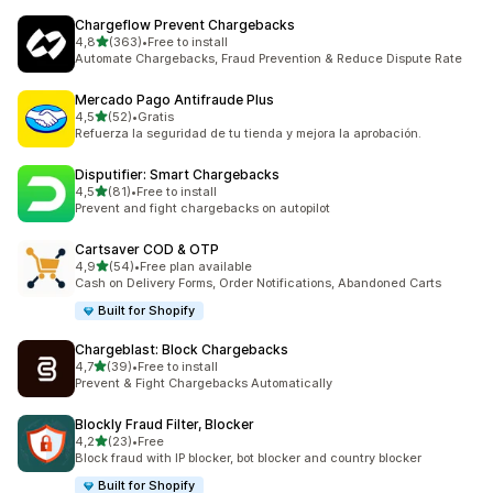
Chargeflow Prevent Chargebacks
de 5 estrelas
4,8
(363)
•
Free to install
363 total de avaliações
Automate Chargebacks, Fraud Prevention & Reduce Dispute Rate
Mercado Pago Antifraude Plus
de 5 estrelas
4,5
(52)
•
Gratis
52 total de avaliações
Refuerza la seguridad de tu tienda y mejora la aprobación.
Disputifier: Smart Chargebacks
de 5 estrelas
4,5
(81)
•
Free to install
81 total de avaliações
Prevent and fight chargebacks on autopilot
Cartsaver COD & OTP
de 5 estrelas
4,9
(54)
•
Free plan available
54 total de avaliações
Cash on Delivery Forms, Order Notifications, Abandoned Carts
Built for Shopify
Chargeblast: Block Chargebacks
de 5 estrelas
4,7
(39)
•
Free to install
39 total de avaliações
Prevent & Fight Chargebacks Automatically
Blockly Fraud Filter, Blocker
de 5 estrelas
4,2
(23)
•
Free
23 total de avaliações
Block fraud with IP blocker, bot blocker and country blocker
Built for Shopify