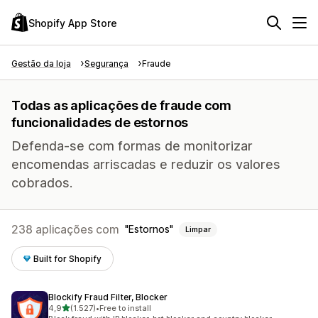
Shopify App Store
Gestão da loja
Segurança
Fraude
Todas as aplicações de fraude com
funcionalidades de estornos
Defenda-se com formas de monitorizar
encomendas arriscadas e reduzir os valores
cobrados.
238 aplicações com
Estornos
Limpar
Built for Shopify
Blockify Fraud Filter, Blocker
de 5 estrelas
4,9
(1.527)
•
Free to install
1527 total de avaliações