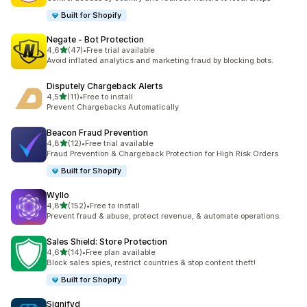
Built for Shopify
Negate ‑ Bot Protection
de 5 estrelas
4,6
(47)
•
Free trial available
47 total de avaliações
Avoid inflated analytics and marketing fraud by blocking bots.
Disputely Chargeback Alerts
de 5 estrelas
4,5
(11)
•
Free to install
11 total de avaliações
Prevent Chargebacks Automatically
Beacon Fraud Prevention
de 5 estrelas
4,8
(12)
•
Free trial available
12 total de avaliações
Fraud Prevention & Chargeback Protection for High Risk Orders
Built for Shopify
Wyllo
de 5 estrelas
4,8
(152)
•
Free to install
152 total de avaliações
Prevent fraud & abuse, protect revenue, & automate operations.
Sales Shield: Store Protection
de 5 estrelas
4,6
(14)
•
Free plan available
14 total de avaliações
Block sales spies, restrict countries & stop content theft!
Built for Shopify
Signifyd