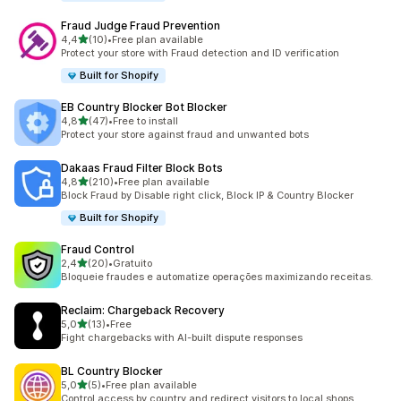
Fraud Judge Fraud Prevention
de 5 estrelas
4,4
(10)
•
Free plan available
10 total de avaliações
Protect your store with Fraud detection and ID verification
Built for Shopify
EB Country Blocker Bot Blocker
de 5 estrelas
4,8
(47)
•
Free to install
47 total de avaliações
Protect your store against fraud and unwanted bots
Dakaas Fraud Filter Block Bots
de 5 estrelas
4,8
(210)
•
Free plan available
210 total de avaliações
Block Fraud by Disable right click, Block IP & Country Blocker
Built for Shopify
Fraud Control
de 5 estrelas
2,4
(20)
•
Gratuito
20 total de avaliações
Bloqueie fraudes e automatize operações maximizando receitas.
Reclaim: Chargeback Recovery
de 5 estrelas
5,0
(13)
•
Free
13 total de avaliações
Fight chargebacks with AI-built dispute responses
BL Country Blocker
de 5 estrelas
5,0
(5)
•
Free plan available
5 total de avaliações
Control access by country and redirect visitors to local shops