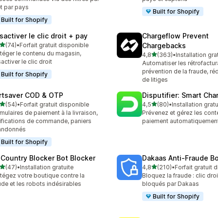
et par pays
Built for Shopify
Built for Shopify
activer le clic droit + pay
Chargeflow Prevent
étoile(s) sur 5
(74)
•
Forfait gratuit disponible
Chargebacks
avis au total
téger le contenu du magasin,
étoile(s) sur 5
4,8
(363)
•
Installation gra
363 avis au total
activer le clic droit
Automatiser les rétrofactura
prévention de la fraude, réd
Built for Shopify
de litiges
rtsaver COD & OTP
Disputifier: Smart Ch
étoile(s) sur 5
étoile(s) sur 5
(54)
•
Forfait gratuit disponible
4,5
(80)
•
Installation gratu
avis au total
80 avis au total
mulaires de paiement à la livraison,
Prévenez et gérez les cont
ifications de commande, paniers
paiement automatiquemen
andonnés
Built for Shopify
 Country Blocker Bot Blocker
Dakaas Anti‑Fraude B
étoile(s) sur 5
étoile(s) sur 5
(47)
•
Installation gratuite
4,8
(210)
•
Forfait gratuit 
avis au total
210 avis au total
tégez votre boutique contre la
Bloquez la fraude : clic droi
ude et les robots indésirables
bloqués par Dakaas
Built for Shopify