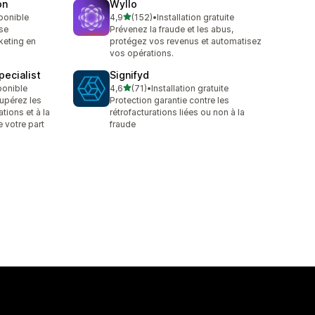
on
Wyllo
étoile(s) sur 5
sponible
4,9
(152)
•
Installation gratuite
152 avis au total
se
Prévenez la fraude et les abus,
rketing en
protégez vos revenus et automatisez
vos opérations.
ecialist
Signifyd
étoile(s) sur 5
ponible
4,6
(71)
•
Installation gratuite
71 avis au total
upérez les
Protection garantie contre les
ations et à la
rétrofacturations liées ou non à la
e votre part
fraude