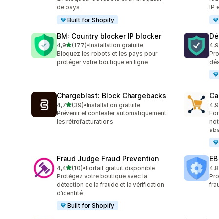
de pays
IP 
Built for Shopify
BM: Country blocker IP blocker
Dés
étoile(s) sur 5
4,9
(177)
•
Installation gratuite
4,9
177 avis au total
74 
Bloquez les robots et les pays pour
Pro
protéger votre boutique en ligne
dés
Chargeblast: Block Chargebacks
Ca
étoile(s) sur 5
4,7
(39)
•
Installation gratuite
4,9
39 avis au total
54 
Prévenir et contester automatiquement
For
les rétrofacturations
not
ab
Fraud Judge Fraud Prevention
EB
étoile(s) sur 5
4,4
(10)
•
Forfait gratuit disponible
4,8
10 avis au total
47 
Protégez votre boutique avec la
Pro
détection de la fraude et la vérification
fra
d’identité
Built for Shopify