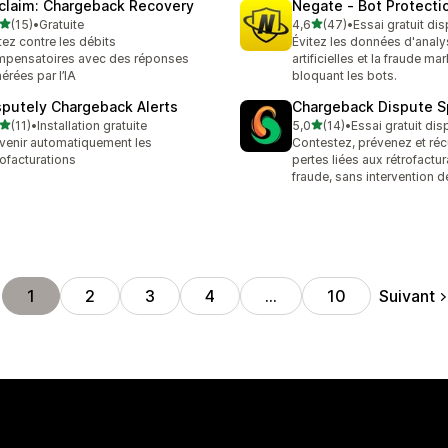
claim: Chargeback Recovery
Negate ‑ Bot Protecti
étoile(s) sur 5
étoile(s) sur 5
(15)
•
Gratuite
4,6
(47)
•
Essai gratuit di
avis au total
47 avis au total
tez contre les débits
Évitez les données d'analy
pensatoires avec des réponses
artificielles et la fraude ma
érées par l’IA
bloquant les bots.
sputely Chargeback Alerts
Chargeback Dispute Sp
étoile(s) sur 5
étoile(s) sur 5
(11)
•
Installation gratuite
5,0
(14)
•
Essai gratuit dis
avis au total
14 avis au total
venir automatiquement les
Contestez, prévenez et réc
rofacturations
pertes liées aux rétrofactur
fraude, sans intervention d
Suivant
1
2
3
4
…
10