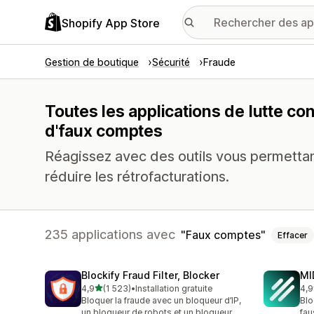
Shopify App Store
Gestion de boutique
Sécurité
Fraude
Toutes les applications de lutte co
d'faux comptes
Réagissez avec des outils vous permettan
réduire les rétrofacturations.
235 applications avec
Faux comptes
Effacer
Blockify Fraud Filter, Blocker
MI
étoile(s) sur 5
4,9
(1 523)
•
Installation gratuite
4,9
1523 avis au total
209
Bloquer la fraude avec un bloqueur d’IP,
Blo
un bloqueur de robots et un bloqueur
fau