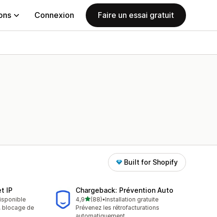
ions
Connexion
Faire un essai gratuit
Built for Shopify
t IP
Chargeback: Prévention Auto
étoile(s) sur 5
disponible
4,9
(88)
•
Installation gratuite
88 avis au total
A, blocage de
Prévenez les rétrofacturations
automatiquement