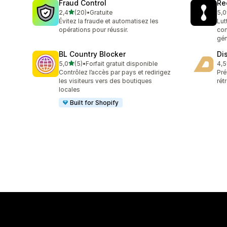
Fraud Control
Re
étoile(s) sur 5
2,4
(20)
•
Gratuite
5,0
20 avis au total
15 
Évitez la fraude et automatisez les
Lut
opérations pour réussir.
com
gén
BL Country Blocker
Di
étoile(s) sur 5
5,0
(5)
•
Forfait gratuit disponible
4,5
5 avis au total
11 
Contrôlez l’accès par pays et redirigez
Pré
les visiteurs vers des boutiques
rét
locales
Built for Shopify