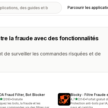
Parcourir les applicat
ntre la fraude avec des fonctionnalités
t de surveiller les commandes risquées et de
DA Fraud Filter, Bot Blocker
Blocky : Filtre Fraude e
étoile(s) sur 5
étoile(s) sur 5
(209)
•
Gratuite
4,7
(314)
•
Forfait gratuit 
 avis au total
314 avis au total
quez les bots, la fraude et les
Protection anti-bots par I
sses commandes via des filtres par
pays et captcha