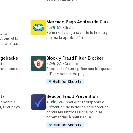
Mercado Pago Antifraude Plus
étoile(s) sur 5
4,5
(52)
•
Gratis
52 avis au total
Refuerza la seguridad de tu tienda y
tuite
mejora la aprobación.
tions et la
uire le taux
argebacks
Blockly Fraud Filter, Blocker
étoile(s) sur 5
ite
4,2
(23)
•
Gratuite
23 avis au total
estations de
Bloquez la fraude grâce aux bloqueurs
t
d’IP, de bots et de pays
Built for Shopify
ots
Beacon Fraud Prevention
étoile(s) sur 5
disponible
4,8
(12)
•
Essai gratuit disponible
12 avis au total
t, IP et pays
Prévention de la fraude et protection
contre les rétrocessions pour les
commandes à haut risque
Built for Shopify