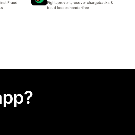
inst Fraud
Fight, prevent, recover chargebacks &
ks
fraud losses hands-free
app?