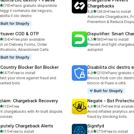
stelle su 5
(76)
•
Piano gratuito disponibile
Chargebacks
recensioni totali
teggi il contenuto del negozio,
stelle su 5
4,8
(363)
•
Free to install
363 recensioni totali
abilita il clic destro
Automate Chargebacks, F
Prevention & Reduce Dispu
Built for Shopify
rtsaver COD & OTP
Disputifier: Smart Ch
stelle su 5
stelle su 5
(54)
•
Free plan available
4,5
(80)
•
Free to install
recensioni totali
80 recensioni totali
h on Delivery Forms, Order
Prevent and fight chargeb
ifications, Abandoned Carts
autopilot
Built for Shopify
 Country Blocker Bot Blocker
Disabilita clic destro 
stelle su 5
stelle su 5
(47)
•
Free to install
4,8
(210)
•
Piano gratuito 
recensioni totali
210 recensioni totali
tect your store against fraud and
Blocca frodi con clic destro
wanted bots
blocco di Paesi e città
Built for Shopify
claim: Chargeback Recovery
Negate ‑ Bot Protecti
stelle su 5
stelle su 5
(15)
•
Free
4,6
(47)
•
Free trial availab
recensioni totali
47 recensioni totali
ht chargebacks with AI-built dispute
Avoid inflated analytics a
sponses
fraud by blocking bots.
sputely Chargeback Alerts
Signifyd
stelle su 5
stelle su 5
(11)
•
Free to install
4,6
(71)
•
Free to install
recensioni totali
71 recensioni totali