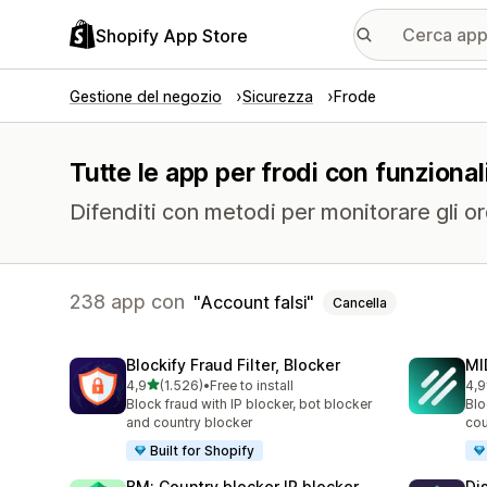
Shopify App Store
Gestione del negozio
Sicurezza
Frode
Tutte le app per frodi con funzionali
Difenditi con metodi per monitorare gli ord
238 app con
Account falsi
Cancella
Blockify Fraud Filter, Blocker
MI
stelle su 5
4,9
(1.526)
•
Free to install
4,9
1526 recensioni totali
211
Block fraud with IP blocker, bot blocker
Blo
and country blocker
cou
Built for Shopify
BM: Country blocker IP blocker
Di