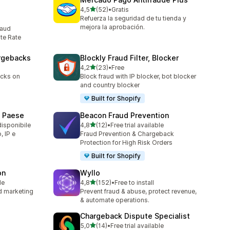
stelle su 5
4,5
(52)
•
Gratis
52 recensioni totali
Refuerza la seguridad de tu tienda y
mejora la aprobación.
raud
te Rate
argebacks
Blockly Fraud Filter, Blocker
stelle su 5
4,2
(23)
•
Free
23 recensioni totali
acks on
Block fraud with IP blocker, bot blocker
and country blocker
Built for Shopify
e Paese
Beacon Fraud Prevention
stelle su 5
disponibile
4,8
(12)
•
Free trial available
12 recensioni totali
, IP e
Fraud Prevention & Chargeback
Protection for High Risk Orders
Built for Shopify
on
Wyllo
stelle su 5
le
4,8
(152)
•
Free to install
152 recensioni totali
nd marketing
Prevent fraud & abuse, protect revenue,
& automate operations.
Chargeback Dispute Specialist
stelle su 5
5,0
(14)
•
Free trial available
14 recensioni totali