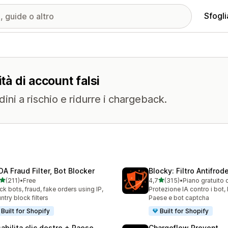
Sfogli
tà di account falsi
ini a rischio e ridurre i chargeback.
DA Fraud Filter, Bot Blocker
Blocky: Filtro Antifrode
stelle su 5
stelle su 5
(211)
•
Free
4,7
(315)
•
Piano gratuito 
 recensioni totali
315 recensioni totali
ck bots, fraud, fake orders using IP,
Protezione IA contro i bot,
ntry block filters
Paese e bot captcha
Built for Shopify
Built for Shopify
sabilita clic destro + Paese
Chargeflow Prevent