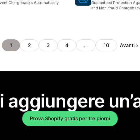
vent Chargebacks Automatically
Guaranteed Protection Aga
and Non-fraud Chargebac
Avanti
1
2
3
4
…
10
i aggiungere un’
Prova Shopify gratis per tre giorni