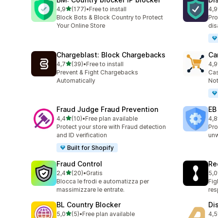
stelle su 5
4,9
(177)
•
Free to install
4,9
177 recensioni totali
76 
Block Bots & Block Country to Protect
Pro
Your Online Store
dis
Chargeblast: Block Chargebacks
Ca
stelle su 5
4,7
(39)
•
Free to install
4,9
39 recensioni totali
54 
Prevent & Fight Chargebacks
Cas
Automatically
Not
Fraud Judge Fraud Prevention
EB
stelle su 5
4,4
(10)
•
Free plan available
4,8
10 recensioni totali
47 
Protect your store with Fraud detection
Pro
and ID verification
un
Built for Shopify
Fraud Control
Re
stelle su 5
2,4
(20)
•
Gratis
5,0
20 recensioni totali
15 
Blocca le frodi e automatizza per
Fig
massimizzare le entrate.
re
BL Country Blocker
Di
stelle su 5
5,0
(5)
•
Free plan available
4,5
5 recensioni totali
11 