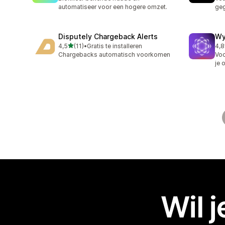
automatiseer voor een hogere omzet.
geg
Disputely Chargeback Alerts
Wy
van 5 sterren
4,5
(11)
•
Gratis te installeren
4,8
11 recensies in totaal
152
Chargebacks automatisch voorkomen
Voo
je 
Wil 