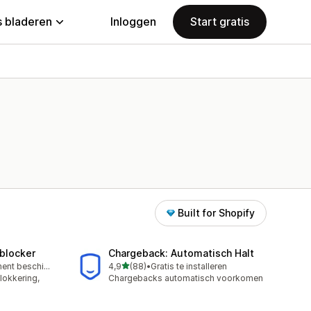
 bladeren
Inloggen
Start gratis
Built for Shopify
‑blocker
Chargeback: Automatisch Halt
van 5 sterren
Gratis abonnement beschikbaar
4,9
(88)
•
Gratis te installeren
88 recensies in totaal
lokkering,
Chargebacks automatisch voorkomen