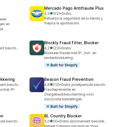
Mercado Pago Antifraude Plus
van 5 sterren
4,5
(52)
•
Gratis
52 recensies in totaal
Refuerza la seguridad de tu tienda y
leren
mejora la aprobación.
gen en
je
Blockly Fraud Filter, Blocker
van 5 sterren
Gratis abonnement beschikbaar
4,2
(23)
•
Gratis
23 recensies in totaal
Blokkeer fraude met IP-, bot- en
landenblokkering
Built for Shopify
okkering
Beacon Fraud Prevention
van 5 sterren
Gratis abonnement beschikbaar
4,8
(12)
•
Gratis proefperiode beschikbaar
12 recensies in totaal
ocker, IP-
Fraudepreventie en
chargebackbescherming voor
risicovolle bestellingen
Built for Shopify
on
BL Country Blocker
van 5 sterren
Gratis proefperiode beschikbaar
5,0
(5)
•
Gratis abonnement beschikbaar
5 recensies in totaal
Beheer toegang per land en stuur