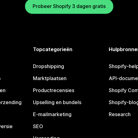
Probeer Shopify 3 dagen gratis
Topcategorieën
Hulpbronne
Dropshipping
Shopify-hel
n
Marktplaatsen
API-docume
pen
Productrecensies
Shopify Co
erzending
Upselling en bundels
Shopify-blo
E-mailmarketing
Research
ersie
SEO