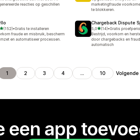
enereerde reacties op geschillen
marketingfraude voorkome
te blokkeren.
llo
Chargeback Dispute Sp
van 5 sterren
van 5 sterren
(152)
•
Gratis te installeren
5,0
(14)
•
 recensies in totaal
14 recensies in totaal
rkom fraude en misbruik, bescherm
Bestrijd, voorkom en herste
omzet en automatiseer processen.
door chargebacks en fraud
automatisch
Volgende
1
2
3
4
…
10
je een app toevo