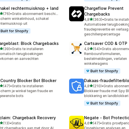
hakel rechtermuisknop + land
Chargeflow Prevent
van 5 sterren
(76)
•
Gratis abonnement beschikbaar
Chargebacks
recensies in totaal
cherm winkelinhoud, schakel
van 5 sterren
4,8
(363)
•
Gratis te instal
363 recensies in totaal
htermuisknop uit
Automatiseer terugboekin
fraudepreventie en verlaag 
Built for Shopify
geschillenpercentage
argeblast: Block Chargebacks
Cartsaver COD & OTP
van 5 sterren
van 5 sterren
(39)
•
Gratis te installeren
4,9
(54)
•
recensies in totaal
54 recensies in totaal
omatisch terugboekingen
Remboursformulieren,
orkomen en aanvechten
bestelmeldingen, verlaten
winkelwagens
Built for Shopify
 Country Blocker Bot Blocker
Dakaas‑fraudefilterbl
van 5 sterren
van 5 sterren
(47)
•
Gratis te installeren
4,8
(210)
•
recensies in totaal
210 recensies in totaal
cherm je winkel tegen fraude en
Blokkeer fraude met Spy Bl
gewenste bots
blokkering en landblokkeri
Built for Shopify
claim: Chargeback Recovery
Negate ‑ Bot Protecti
van 5 sterren
van 5 sterren
(13)
•
Gratis
4,6
(47)
•
recensies in totaal
47 recensies in totaal
ht chargebacks aan met door AI
Opgeblazen analyses en