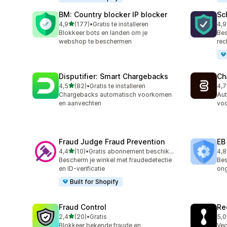
BM: Country blocker IP blocker
Sc
van 5 sterren
4,9
(177)
•
Gratis te installeren
4,9
177 recensies in totaal
76 
Blokkeer bots en landen om je
Bes
webshop te beschermen
rec
Disputifier: Smart Chargebacks
Ch
van 5 sterren
4,5
(82)
•
Gratis te installeren
4,7
82 recensies in totaal
39 
Chargebacks automatisch voorkomen
Aut
en aanvechten
vo
Fraud Judge Fraud Prevention
EB
van 5 sterren
4,4
(10)
•
Gratis abonnement beschikbaar
4,8
10 recensies in totaal
47 
Bescherm je winkel met fraudedetectie
Bes
en ID-verificatie
on
Built for Shopify
Fraud Control
Re
van 5 sterren
2,4
(20)
•
Gratis
5,0
20 recensies in totaal
13 
Blokkeer bekende fraude en
Vec