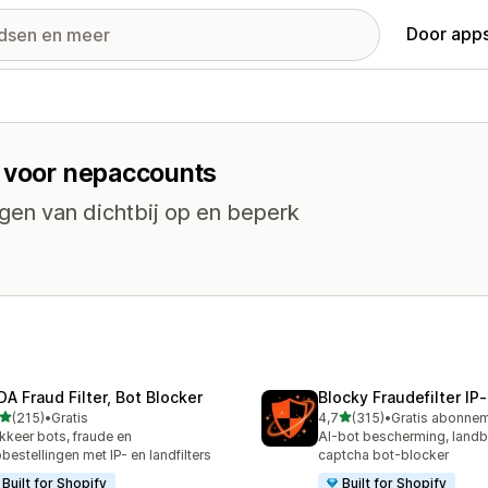
Door apps
s voor nepaccounts
ingen van dichtbij op en beperk
DA Fraud Filter, Bot Blocker
Blocky Fraudefilter IP
van 5 sterren
van 5 sterren
(215)
•
Gratis
4,7
(315)
•
 recensies in totaal
315 recensies in totaal
kkeer bots, fraude en
AI-bot bescherming, landb
bestellingen met IP- en landfilters
captcha bot-blocker
Built for Shopify
Built for Shopify