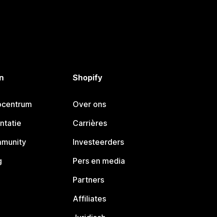
n
Shopify
pcentrum
Over ons
ntatie
Carrières
mmunity
Investeerders
g
Pers en media
Partners
Affiliates