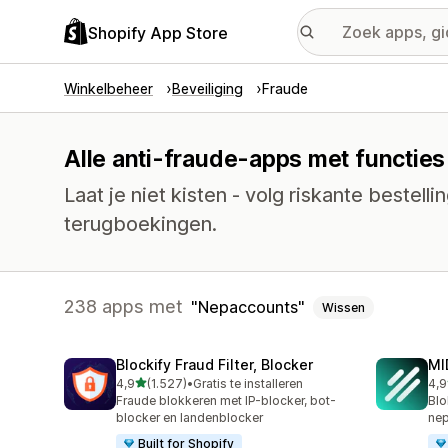
Shopify App Store
Winkelbeheer
Beveiliging
Fraude
Alle anti-fraude-apps met functie
Laat je niet kisten - volg riskante bestell
terugboekingen.
238 apps met
Nepaccounts
Wissen
Blockify Fraud Filter, Blocker
MI
van 5 sterren
4,9
(1.527)
•
Gratis te installeren
4,9
1527 recensies in totaal
215
Fraude blokkeren met IP-blocker, bot-
Blo
blocker en landenblocker
nep
Built for Shopify