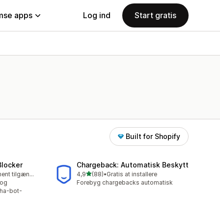
se apps
Log ind
Start gratis
Built for Shopify
Blocker
Chargeback: Automatisk Beskytt
ud af 5 stjerner
Gratis abonnement tilgængeligt
4,9
(88)
•
Gratis at installere
88 anmeldelser i alt
 og
Forebyg chargebacks automatisk
cha-bot-