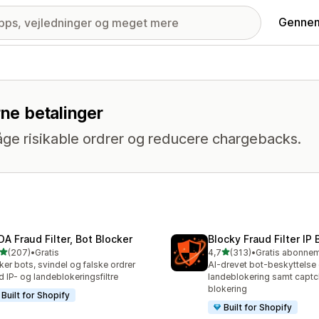
Gennem
rne betalinger
ge risikable ordrer og reducere chargebacks.
DA Fraud Filter, Bot Blocker
Blocky Fraud Filter IP 
ud af 5 stjerner
ud af 5 stjerner
(207)
•
Gratis
4,7
(313)
•
 anmeldelser i alt
313 anmeldelser i alt
ker bots, svindel og falske ordrer
AI-drevet bot-beskyttelse
 IP- og landeblokeringsfiltre
landeblokering samt capt
blokering
Built for Shopify
Built for Shopify