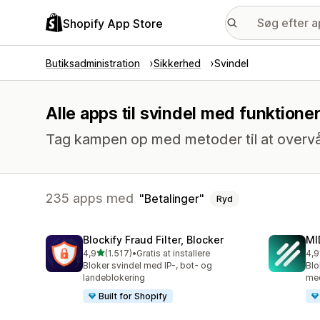
Shopify App Store
Butiksadministration
Sikkerhed
Svindel
Alle apps til svindel med funktione
Tag kampen op med metoder til at overvå
235 apps med
Betalinger
Ryd
Blockify Fraud Filter, Blocker
MI
ud af 5 stjerner
4,9
(1.517)
•
Gratis at installere
4,9
1517 anmeldelser i alt
207
Bloker svindel med IP-, bot- og
Blo
landeblokering
med
Built for Shopify