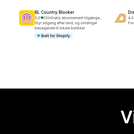
BL Country Blocker
Di
ud af 5 stjerner
5,0
(5)
•
Gratis abonnement tilgængeligt
4,5
5 anmeldelser i alt
11 
Styr adgang efter land, og omdiriger
For
besøgende til lokale butikker
Built for Shopify
V