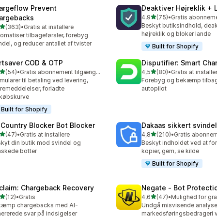
argeflow Prevent
Deaktiver Højreklik + 
ud af 5 stjerner
argebacks
4,9
(75)
•
75 anmeldelser i alt
Beskyt butiksindhold, deak
ud af 5 stjerner
(363)
•
Gratis at installere
 anmeldelser i alt
højreklik og bloker lande
omatiser tilbageførsler, forebyg
ndel, og reducer antallet af tvister
Built for Shopify
rtsaver COD & OTP
Disputifier: Smart Ch
ud af 5 stjerner
ud af 5 stjerner
(54)
•
Gratis abonnement tilgængeligt
4,5
(80)
•
Gratis at installe
anmeldelser i alt
80 anmeldelser i alt
mularer til betaling ved levering,
Forebyg og bekæmp tilbag
remeddelelser, forladte
autopilot
købskurve
Built for Shopify
 Country Blocker Bot Blocker
Dakaas sikkert svindelf
ud af 5 stjerner
ud af 5 stjerner
(47)
•
Gratis at installere
4,8
(210)
•
anmeldelser i alt
210 anmeldelser i alt
kyt din butik mod svindel og
Beskyt indholdet ved at for
skede botter
kopier, gem, se kilde
Built for Shopify
claim: Chargeback Recovery
Negate ‑ Bot Protecti
ud af 5 stjerner
ud af 5 stjerner
(12)
•
Gratis
4,6
(47)
•
anmeldelser i alt
47 anmeldelser i alt
kæmp chargebacks med AI-
Undgå misvisende analys
ererede svar på indsigelser
markedsføringsbedrageri v