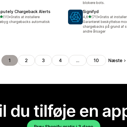
blokere bots.
sputely Chargeback Alerts
Signifyd
ud af 5 stjerner
ud af 5 stjerner
(11)
•
Gratis at installere
4,6
(71)
•
Gratis at installe
anmeldelser i alt
71 anmeldelser i alt
ebyg chargebacks automatisk
Garanteret beskyttelse mo
chargebacks på grund af s
andre årsager
Næste
1
2
3
4
…
10
il du tilføje en ap
Prøv Shopify gratis i 3 dage