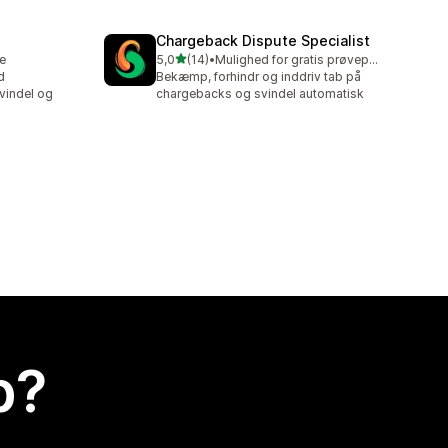
Chargeback Dispute Specialist
ud af 5 stjerner
re
5,0
(14)
•
Mulighed for gratis prøveperiode
14 anmeldelser i alt
d
Bekæmp, forhindr og inddriv tab på
vindel og
chargebacks og svindel automatisk
p?