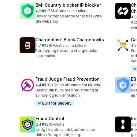
BM: Country blocker IP blocker
Ch
ud af 5 stjerner
4,9
(176)
•
Gratis at installere
Ch
176 anmeldelser i alt
Bloker botter og lande for at beskytte
4,8
363
din webshop
Aut
svi
Chargeblast: Block Chargebacks
Ca
ud af 5 stjerner
4,7
(39)
•
Gratis at installere
4,9
39 anmeldelser i alt
54 
Forebyg og bekæmp chargebacks
For
automatisk
ord
ind
Fraud Judge Fraud Prevention
EB
ud af 5 stjerner
4,4
(10)
•
Gratis abonnement tilgængeligt
4,8
10 anmeldelser i alt
47 
Beskyt din butik med registrering af
Bes
svindel og id-verifikation.
uøn
Built for Shopify
Fraud Control
Re
ud af 5 stjerner
2,4
(20)
•
Gratis
5,0
20 anmeldelser i alt
12 
Undgå kendt svindel, automatiser
Be
driften for øget indtjening.
gen