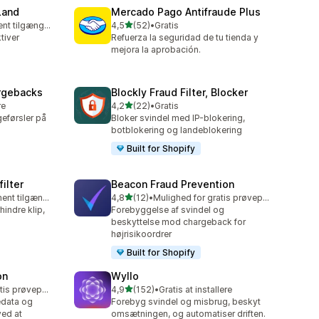
Land
Mercado Pago Antifraude Plus
ud af 5 stjerner
Gratis abonnement tilgængeligt
4,5
(52)
•
Gratis
52 anmeldelser i alt
tiver
Refuerza la seguridad de tu tienda y
mejora la aprobación.
argebacks
Blockly Fraud Filter, Blocker
ud af 5 stjerner
re
4,2
(22)
•
Gratis
22 anmeldelser i alt
eførsler på
Bloker svindel med IP-blokering,
botblokering og landeblokering
Built for Shopify
ilter
Beacon Fraud Prevention
ud af 5 stjerner
Gratis abonnement tilgængeligt
4,8
(12)
•
Mulighed for gratis prøveperiode
12 anmeldelser i alt
hindre klip,
Forebyggelse af svindel og
beskyttelse mod chargeback for
højrisikoordrer
Built for Shopify
on
Wyllo
ud af 5 stjerner
Mulighed for gratis prøveperiode
4,9
(152)
•
Gratis at installere
152 anmeldelser i alt
edata og
Forebyg svindel og misbrug, beskyt
ed at
omsætningen, og automatiser driften.