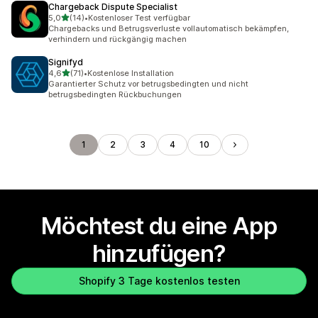
Chargeback Dispute Specialist
von 5 Sternen
5,0
(14)
•
Kostenloser Test verfügbar
14 Rezensionen insgesamt
Chargebacks und Betrugsverluste vollautomatisch bekämpfen,
verhindern und rückgängig machen
Signifyd
von 5 Sternen
4,6
(71)
•
Kostenlose Installation
71 Rezensionen insgesamt
Garantierter Schutz vor betrugsbedingten und nicht
betrugsbedingten Rückbuchungen
1
2
3
4
10
Möchtest du eine App
hinzufügen?
Shopify 3 Tage kostenlos testen