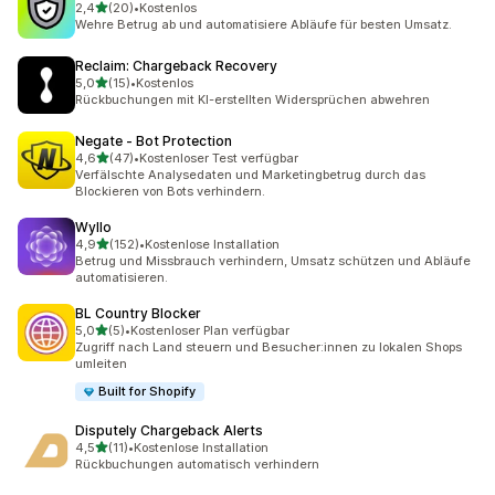
von 5 Sternen
2,4
(20)
•
Kostenlos
20 Rezensionen insgesamt
Wehre Betrug ab und automatisiere Abläufe für besten Umsatz.
Reclaim: Chargeback Recovery
von 5 Sternen
5,0
(15)
•
Kostenlos
15 Rezensionen insgesamt
Rückbuchungen mit KI-erstellten Widersprüchen abwehren
Negate ‑ Bot Protection
von 5 Sternen
4,6
(47)
•
Kostenloser Test verfügbar
47 Rezensionen insgesamt
Verfälschte Analysedaten und Marketingbetrug durch das
Blockieren von Bots verhindern.
Wyllo
von 5 Sternen
4,9
(152)
•
Kostenlose Installation
152 Rezensionen insgesamt
Betrug und Missbrauch verhindern, Umsatz schützen und Abläufe
automatisieren.
BL Country Blocker
von 5 Sternen
5,0
(5)
•
Kostenloser Plan verfügbar
5 Rezensionen insgesamt
Zugriff nach Land steuern und Besucher:innen zu lokalen Shops
umleiten
Built for Shopify
Disputely Chargeback Alerts
von 5 Sternen
4,5
(11)
•
Kostenlose Installation
11 Rezensionen insgesamt
Rückbuchungen automatisch verhindern