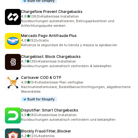
Built for Shopify
Chargeflow Prevent Chargebacks
von 5 Sternen
4,8
(363)
•
Kostenlose Installation
363 Rezensionen insgesamt
Rückbuchungen automatisieren, Betrugsprävention und
Anfechtungsquote senken
Mercado Pago Antifraude Plus
von 5 Sternen
4,5
(52)
•
Gratis
52 Rezensionen insgesamt
Refuerza la seguridad de tu tienda y mejora la aprobación.
Chargeblast: Block Chargebacks
von 5 Sternen
4,7
(39)
•
Kostenlose Installation
39 Rezensionen insgesamt
Rückbuchungen automatisch verhindern & bekämpfen
Cartsaver COD & OTP
von 5 Sternen
4,9
(54)
•
Kostenloser Plan verfügbar
54 Rezensionen insgesamt
Nachnahmeformulare, Bestellbenachrichtigungen, abgebrochene
Warenkörbe
Built for Shopify
Disputifier: Smart Chargebacks
von 5 Sternen
4,5
(80)
•
Kostenlose Installation
80 Rezensionen insgesamt
Rückbuchungen automatisch verhindern und bekämpfen
Blockly Fraud Filter, Blocker
von 5 Sternen
4,2
(23)
•
Kostenlos
23 Rezensionen insgesamt