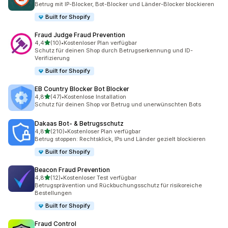
Betrug mit IP-Blocker, Bot-Blocker und Länder-Blocker blockieren
Built for Shopify
Fraud Judge Fraud Prevention
von 5 Sternen
4,4
(10)
•
Kostenloser Plan verfügbar
10 Rezensionen insgesamt
Schutz für deinen Shop durch Betrugserkennung und ID-
Verifizierung
Built for Shopify
EB Country Blocker Bot Blocker
von 5 Sternen
4,8
(47)
•
Kostenlose Installation
47 Rezensionen insgesamt
Schutz für deinen Shop vor Betrug und unerwünschten Bots
Dakaas Bot‑ & Betrugsschutz
von 5 Sternen
4,8
(210)
•
Kostenloser Plan verfügbar
210 Rezensionen insgesamt
Betrug stoppen: Rechtsklick, IPs und Länder gezielt blockieren
Built for Shopify
Beacon Fraud Prevention
von 5 Sternen
4,8
(12)
•
Kostenloser Test verfügbar
12 Rezensionen insgesamt
Betrugsprävention und Rückbuchungsschutz für risikoreiche
Bestellungen
Built for Shopify
Fraud Control