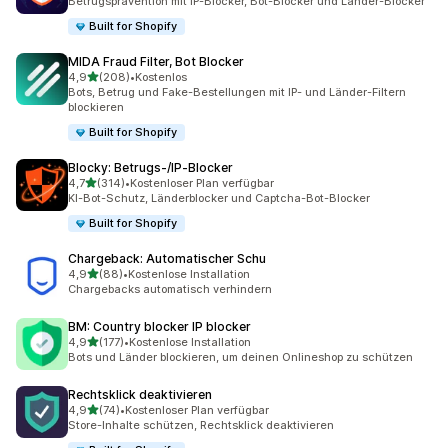
Betrugsprävention mit IP-Blocker, Bot-Blocker und Länder-Blocker
Built for Shopify
MIDA Fraud Filter, Bot Blocker
von 5 Sternen
4,9
(208)
•
Kostenlos
208 Rezensionen insgesamt
Bots, Betrug und Fake-Bestellungen mit IP- und Länder-Filtern
blockieren
Built for Shopify
Blocky: Betrugs‑/IP‑Blocker
von 5 Sternen
4,7
(314)
•
Kostenloser Plan verfügbar
314 Rezensionen insgesamt
KI-Bot-Schutz, Länderblocker und Captcha-Bot-Blocker
Built for Shopify
Chargeback: Automatischer Schu
von 5 Sternen
4,9
(88)
•
Kostenlose Installation
88 Rezensionen insgesamt
Chargebacks automatisch verhindern
BM: Country blocker IP blocker
von 5 Sternen
4,9
(177)
•
Kostenlose Installation
177 Rezensionen insgesamt
Bots und Länder blockieren, um deinen Onlineshop zu schützen
Rechtsklick deaktivieren
von 5 Sternen
4,9
(74)
•
Kostenloser Plan verfügbar
74 Rezensionen insgesamt
Store-Inhalte schützen, Rechtsklick deaktivieren