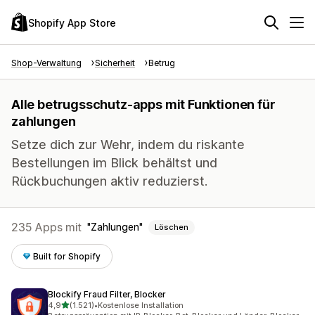
Shopify App Store
Shop-Verwaltung
Sicherheit
Betrug
Alle betrugsschutz-apps mit Funktionen für
zahlungen
Setze dich zur Wehr, indem du riskante
Bestellungen im Blick behältst und
Rückbuchungen aktiv reduzierst.
235 Apps mit
Zahlungen
Löschen
Built for Shopify
Blockify Fraud Filter, Blocker
von 5 Sternen
4,9
(1.521)
•
Kostenlose Installation
1521 Rezensionen insgesamt