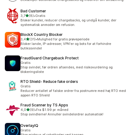
Bad Customer
ud af 5 stjerner
3,7
(8)
•
Gratis
8 anmeldelser i alt
Bloker kunder, reducer chargebacks, og undgå kunder, der
systematisk anmoder om refusion.
BlockX Country Blocker
ud af 5 stjerner
3,4
(31)
•
Mulighed for gratis prøveperiode
31 anmeldelser i alt
Bloker lande, IP-adresser, VPN'er og bots for at forhindre
butikssvindel
FraudGuard Chargeback Protect
Gratis
Stop svindel, før ordren afsendes, med risikovurdering og
blokeringsliste
RTO Shield‑ Reduce fake orders
Gratis
Reducer antallet af falske ordrer fra postnumre med høj RTO med
appen RTO Shield
Fraud Scanner by TS Apps
ud af 5 stjerner
4,0
(9)
•
Fra $1.99 pr. måned
9 anmeldelser i alt
Stop svindlerne! Annuller svindelordrer automatisk!
OverlayIQ
Gratis
Stop misbrug af rabatkoder ved kassen.