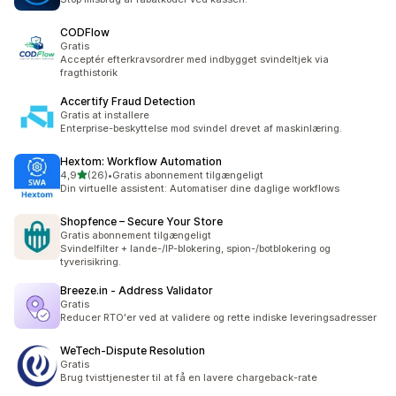
CODFlow
Gratis
Acceptér efterkravsordrer med indbygget svindeltjek via
fragthistorik
Accertify Fraud Detection
Gratis at installere
Enterprise-beskyttelse mod svindel drevet af maskinlæring.
Hextom: Workflow Automation
ud af 5 stjerner
4,9
(26)
•
Gratis abonnement tilgængeligt
26 anmeldelser i alt
Din virtuelle assistent: Automatiser dine daglige workflows
Shopfence – Secure Your Store
Gratis abonnement tilgængeligt
Svindelfilter + lande-/IP-blokering, spion-/botblokering og
tyverisikring.
Breeze.in ‑ Address Validator
Gratis
Reducer RTO'er ved at validere og rette indiske leveringsadresser
WeTech‑Dispute Resolution
Gratis
Brug tvisttjenester til at få en lavere chargeback-rate