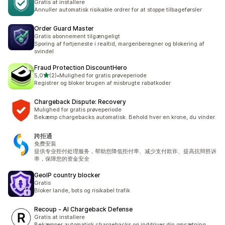
Gratis at installere
Annuller automatisk risikable ordrer for at stoppe tilbageførsler
Order Guard Master
Gratis abonnement tilgængeligt
Sporing af fortjeneste i realtid, margenberegner og blokering af
svindel
Fraud Protection DiscountHero
ud af 5 stjerner
5,0
(2)
•
Mulighed for gratis prøveperiode
2 anmeldelser i alt
Registrer og bloker brugen af misbrugte rabatkoder
Chargeback Dispute: Recovery
Mulighed for gratis prøveperiode
Bekæmp chargebacks automatisk. Behold hver en krone, du vinder.
跨拒通
免费安装
提供专业拒付处理服务，帮助您降低拒付率、减少支付欺诈、提高抗辩胜诉
率，保障您的资金安全
GeoIP country blocker
Gratis
Bloker lande, bots og risikabel trafik
Recoup ‑ AI Chargeback Defense
Gratis at installere
Bekæmper automatisk chargebacks og inddriver din omsætning.