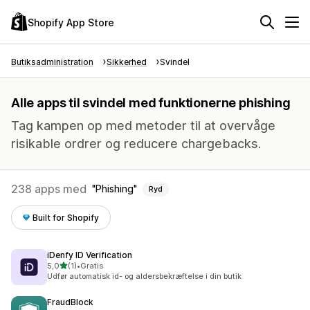
Shopify App Store
Butiksadministration
Sikkerhed
Svindel
Alle apps til svindel med funktionerne phishing
Tag kampen op med metoder til at overvåge
risikable ordrer og reducere chargebacks.
238 apps med
Phishing
Ryd
Built for Shopify
iDenfy ID Verification
ud af 5 stjerner
5,0
(1)
•
Gratis
1 anmeldelser i alt
Udfør automatisk id- og aldersbekræftelse i din butik
FraudBlock