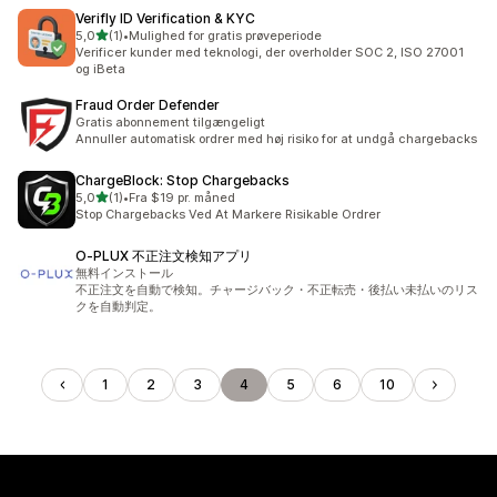
Verifly ID Verification & KYC
ud af 5 stjerner
5,0
(1)
•
Mulighed for gratis prøveperiode
1 anmeldelser i alt
Verificer kunder med teknologi, der overholder SOC 2, ISO 27001
og iBeta
Fraud Order Defender
Gratis abonnement tilgængeligt
Annuller automatisk ordrer med høj risiko for at undgå chargebacks
ChargeBlock: Stop Chargebacks
ud af 5 stjerner
5,0
(1)
•
Fra $19 pr. måned
1 anmeldelser i alt
Stop Chargebacks Ved At Markere Risikable Ordrer
O‑PLUX 不正注文検知アプリ
無料インストール
不正注文を自動で検知。チャージバック・不正転売・後払い未払いのリス
クを自動判定。
1
2
3
4
5
6
10