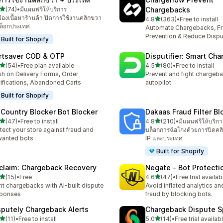
เต็ม 5 ดาว
(74)
•
มีแผนฟรีให้บริการ
Chargebacks
หมด 74 รีวิว
้องเนื้อหาร้านค้า ปิดการใช้งานคลิกขวา
เต็ม 5 ดาว
4.8
(363)
•
Free to install
ทั้งหมด 363 รีวิว
ล็อกประเทศ
Automate Chargebacks, F
Prevention & Reduce Dispu
Built for Shopify
rtsaver COD & OTP
Disputifier: Smart Ch
เต็ม 5 ดาว
เต็ม 5 ดาว
(54)
•
Free plan available
4.5
(80)
•
Free to install
หมด 54 รีวิว
ทั้งหมด 80 รีวิว
h on Delivery Forms, Order
Prevent and fight chargeb
ifications, Abandoned Carts
autopilot
Built for Shopify
 Country Blocker Bot Blocker
Dakaas Fraud Filter Bl
เต็ม 5 ดาว
เต็ม 5 ดาว
(47)
•
Free to install
4.8
(210)
•
มีแผนฟรีให้บริกา
หมด 47 รีวิว
ทั้งหมด 210 รีวิว
tect your store against fraud and
บล็อกการฉ้อโกงด้วยการปิดคล
wanted bots
IP และประเทศ
Built for Shopify
claim: Chargeback Recovery
Negate ‑ Bot Protecti
เต็ม 5 ดาว
เต็ม 5 ดาว
(15)
•
Free
4.6
(47)
•
Free trial availab
หมด 15 รีวิว
ทั้งหมด 47 รีวิว
ht chargebacks with AI-built dispute
Avoid inflated analytics a
sponses
fraud by blocking bots.
sputely Chargeback Alerts
Chargeback Dispute Sp
เต็ม 5 ดาว
เต็ม 5 ดาว
(11)
•
Free to install
5.0
(14)
•
Free trial availab
หมด 11 รีวิว
ทั้งหมด 14 รีวิว