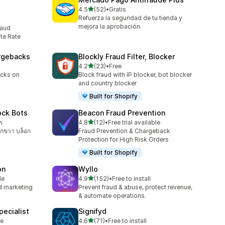
เต็ม 5 ดาว
4.5
(52)
•
Gratis
ทั้งหมด 52 รีวิว
Refuerza la seguridad de tu tienda y
mejora la aprobación.
raud
te Rate
argebacks
Blockly Fraud Filter, Blocker
เต็ม 5 ดาว
4.2
(23)
•
Free
ทั้งหมด 23 รีวิว
acks on
Block fraud with IP blocker, bot blocker
and country blocker
Built for Shopify
ock Bots
Beacon Fraud Prevention
เต็ม 5 ดาว
ร
4.8
(12)
•
Free trial available
ทั้งหมด 12 รีวิว
ิกขวา บล็อก
Fraud Prevention & Chargeback
Protection for High Risk Orders
Built for Shopify
on
Wyllo
เต็ม 5 ดาว
le
4.9
(152)
•
Free to install
ทั้งหมด 152 รีวิว
nd marketing
Prevent fraud & abuse, protect revenue,
& automate operations.
ecialist
Signifyd
เต็ม 5 ดาว
le
4.6
(71)
•
Free to install
ทั้งหมด 71 รีวิว