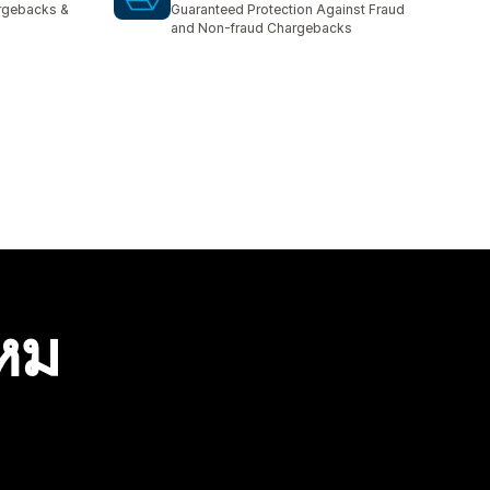
argebacks &
Guaranteed Protection Against Fraud
and Non-fraud Chargebacks
ไหม