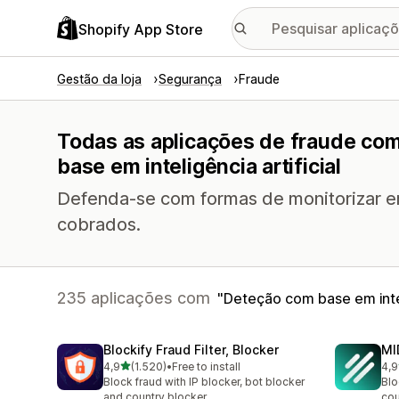
Shopify App Store
Gestão da loja
Segurança
Fraude
Todas as aplicações de fraude co
base em inteligência artificial
Defenda-se com formas de monitorizar en
cobrados.
235 aplicações com
Deteção com base em inteli
Blockify Fraud Filter, Blocker
MI
de 5 estrelas
4,9
(1.520)
•
Free to install
4,9
1520 total de avaliações
208
Block fraud with IP blocker, bot blocker
Blo
and country blocker
cou