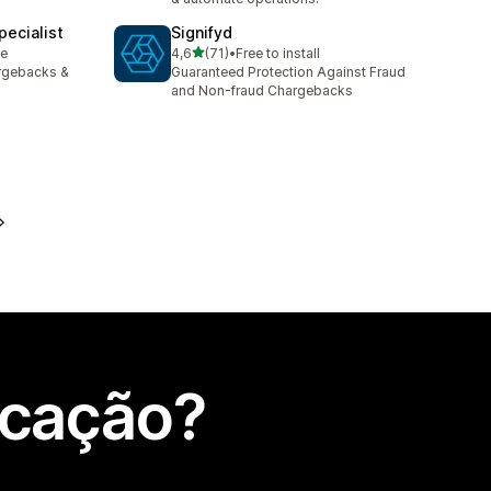
ecialist
Signifyd
de 5 estrelas
le
4,6
(71)
•
Free to install
71 total de avaliações
argebacks &
Guaranteed Protection Against Fraud
and Non-fraud Chargebacks
icação?