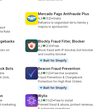
Mercado Pago Antifraude Plus
de 5 estrelas
4,5
(52)
•
Gratis
52 total de avaliações
Refuerza la seguridad de tu tienda y
mejora la aprobación.
raud
te Rate
argebacks
Blockly Fraud Filter, Blocker
de 5 estrelas
4,2
(23)
•
Free
23 total de avaliações
acks on
Block fraud with IP blocker, bot blocker
and country blocker
Built for Shopify
ock Bots
Beacon Fraud Prevention
de 5 estrelas
ble
4,8
(12)
•
Free trial available
12 total de avaliações
t click,
Fraud Prevention & Chargeback
Protection for High Risk Orders
Built for Shopify
on
Wyllo
de 5 estrelas
le
4,9
(152)
•
Free to install
152 total de avaliações
nd marketing
Prevent fraud & abuse, protect revenue,
& automate operations.