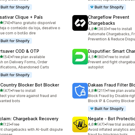
Built for Shopify
Built for Shopify
sativar Clique + País
Chargeflow Prevent
de 5 estrelas
(74)
•
Plano gratuito disponível
Chargebacks
total de avaliações
teja o conteúdo da loja, desative o
de 5 estrelas
4,8
(363)
•
Free to install
363 total de avaliações
que com o botão dire
Automate Chargebacks, F
Prevention & Reduce Dispu
Built for Shopify
rtsaver COD & OTP
Disputifier: Smart Ch
de 5 estrelas
de 5 estrelas
(54)
•
Free plan available
4,5
(80)
•
Free to install
total de avaliações
80 total de avaliações
h on Delivery Forms, Order
Prevent and fight chargeb
ifications, Abandoned Carts
autopilot
Built for Shopify
 Country Blocker Bot Blocker
Dakaas Fraud Filter Bl
de 5 estrelas
de 5 estrelas
(47)
•
Free to install
4,8
(211)
•
Free plan availa
total de avaliações
211 total de avaliações
tect your store against fraud and
Block Fraud by Disable righ
wanted bots
Block IP & Country Blocker
Built for Shopify
claim: Chargeback Recovery
Negate ‑ Bot Protecti
de 5 estrelas
de 5 estrelas
(12)
•
Free
4,6
(47)
•
Free trial availab
total de avaliações
47 total de avaliações
ht chargebacks with AI-built dispute
Avoid inflated analytics a
sponses
fraud by blocking bots.