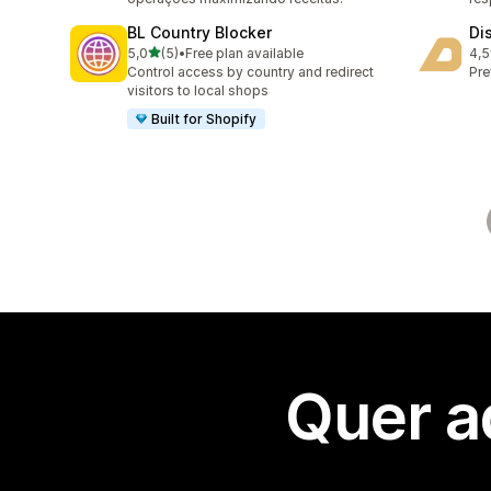
BL Country Blocker
Di
de 5 estrelas
5,0
(5)
•
Free plan available
4,5
5 total de avaliações
11 
Control access by country and redirect
Pre
visitors to local shops
Built for Shopify
Quer a