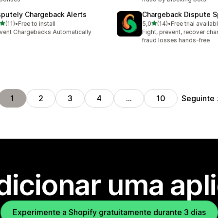
sputely Chargeback Alerts
Chargeback Dispute Sp
de 5 estrelas
de 5 estrelas
(11)
•
Free to install
5,0
(14)
•
Free trial availab
total de avaliações
14 total de avaliações
vent Chargebacks Automatically
Fight, prevent, recover ch
fraud losses hands-free
Seguinte
1
2
3
4
…
10
dicionar uma apl
Experimente a Shopify gratuitamente durante 3 dias