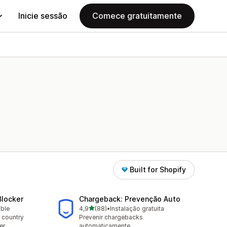
Inicie sessão
Comece gratuitamente
Built for Shopify
Blocker
Chargeback: Prevenção Auto
de 5 estrelas
able
4,9
(88)
•
Instalação gratuita
88 total de avaliações
 country
Prevenir chargebacks
er
automaticamente