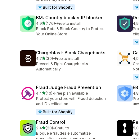
Built for Shopify
BM: Country blocker IP blocker
De
de 5 estrelas
4,9
(176)
•
Free to install
4,9
176 total de avaliações
74 
Block Bots & Block Country to Protect
Pro
Your Online Store
cli
Chargeblast: Block Chargebacks
Ca
de 5 estrelas
4,7
(39)
•
Free to install
4,9
39 total de avaliações
54 
Prevent & Fight Chargebacks
Cas
Automatically
Not
Fraud Judge Fraud Prevention
EB
de 5 estrelas
4,4
(10)
•
Free plan available
4,8
10 total de avaliações
47 
Protect your store with Fraud detection
Pro
and ID verification
un
Built for Shopify
Fraud Control
Re
de 5 estrelas
2,4
(20)
•
Gratuito
5,0
20 total de avaliações
12 
Bloqueie fraudes e automatize
Fig
operações maximizando receitas.
re