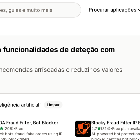
Procurar aplicações
m funcionalidades de deteção com
comendas arriscadas e reduzir os valores
gência artificial
Limpar
DA Fraud Filter, Bot Blocker
Blocky Fraud Filter IP 
de 5 estrelas
de 5 estrelas
(208)
•
Free
4,7
(314)
•
Free plan avail
 total de avaliações
314 total de avaliações
ck bots, fraud, fake orders using IP,
AI-powered bot protection
ntry block filters
blocker, captcha bot block