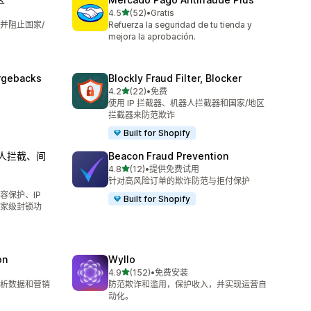
星（满分 5 星）
4.5
(52)
•
Gratis
总共 52 条评论
并阻止国家/
Refuerza la seguridad de tu tienda y
mejora la aprobación.
argebacks
Blockly Fraud Filter, Blocker
星（满分 5 星）
4.2
(22)
•
免费
总共 22 条评论
使用 IP 拦截器、机器人拦截器和国家/地区
拦截器来防范欺诈
Built for Shopify
器人拦截、间
Beacon Fraud Prevention
星（满分 5 星）
4.8
(12)
•
提供免费试用
总共 12 条评论
针对高风险订单的欺诈防范与拒付保护
容保护、IP
Built for Shopify
家级封锁功
on
Wyllo
星（满分 5 星）
4.9
(152)
•
免费安装
总共 152 条评论
析数据和营销
防范欺诈和滥用，保护收入，并实现运营自
动化。