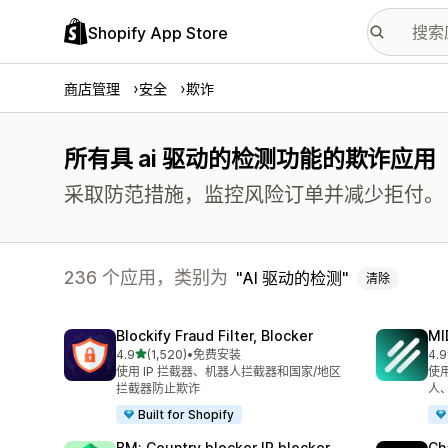
Shopify App Store
商店管理
安全
欺诈
所有具 ai 驱动的检测功能的欺诈应用
采取防范措施，监控风险订单并减少拒付。
236 个应用，类别为
AI 驱动的检测
清除
Blockify Fraud Filter, Blocker
MI
星（满分 5 星）
4.9
(1,520)
•
免费安装
4.9
总共 1520 条评论
总共
使用 IP 拦截器、机器人拦截器和国家/地区
使
拦截器防止欺诈
人
Built for Shopify
BM: Country blocker IP blocker
Ch