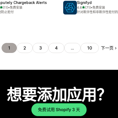
sputely Chargeback Alerts
Signifyd
星（满分 5 星）
星（满分 5 星）
(11)
•
免费安装
4.6
(71)
•
免费安装
 11 条评论
总共 71 条评论
动防止拒付
针对欺诈性和非欺诈性拒付的
下一页
1
2
3
4
…
10
想要添加应用？
免费试用 Shopify 3 天