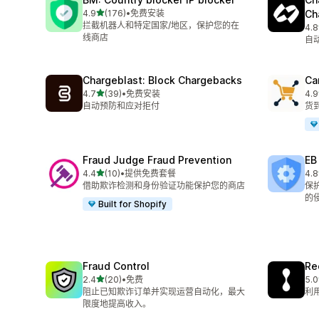
星（满分 5 星）
4.9
(176)
•
免费安装
Ch
总共 176 条评论
拦截机器人和特定国家/地区，保护您的在
4.8
总共
线商店
自
Chargeblast: Block Chargebacks
Ca
星（满分 5 星）
4.7
(39)
•
免费安装
4.9
总共 39 条评论
总共
自动预防和应对拒付
货
Fraud Judge Fraud Prevention
EB
星（满分 5 星）
4.4
(10)
•
提供免费套餐
4.8
总共 10 条评论
总共
借助欺诈检测和身份验证功能保护您的商店
保
的
Built for Shopify
Fraud Control
Re
星（满分 5 星）
2.4
(20)
•
免费
5.0
总共 20 条评论
总共
阻止已知欺诈订单并实现运营自动化，最大
利
限度地提高收入。