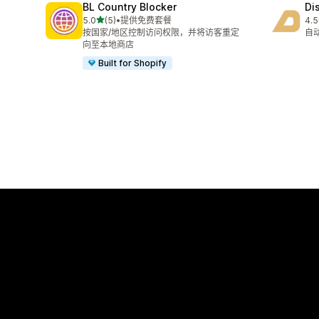
BL Country Blocker
Di
星（满分 5 星）
5.0
(5)
•
提供免费套餐
4.5
总共 5 条评论
总共
按国家/地区控制访问权限，并将访客重定
自
向至本地商店
Built for Shopify