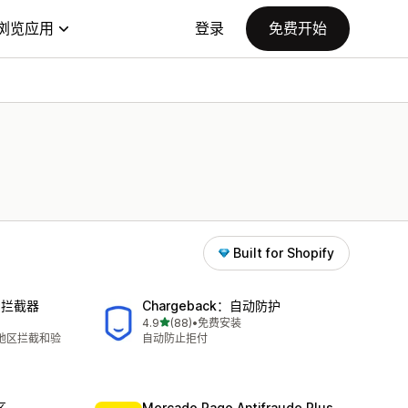
浏览应用
登录
免费开始
Built for Shopify
P拦截器
Chargeback：自动防护
星（满分 5 星）
4.9
(88)
•
免费安装
总共 88 条评论
/地区拦截和验
自动防止拒付
区
Mercado Pago Antifraude Plus