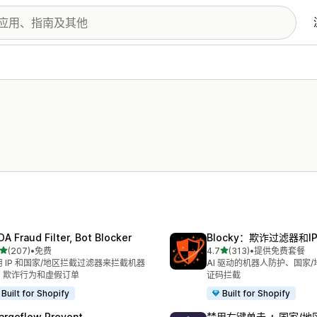
DA Fraud Filter, Bot Blocker
Blocky：欺诈过滤器和I
星（满分 5 星）
星（满分 5 星）
(207)
•
免费
4.7
(313)
•
提供免费套餐
 207 条评论
总共 313 条评论
用 IP 和国家/地区拦截过滤器来拦截机器
AI 驱动的机器人防护、国家
、欺诈行为和虚假订单
证码拦截
Built for Shopify
Built for Shopify
argeflow Prevent
禁用右键单击 + 国家/地