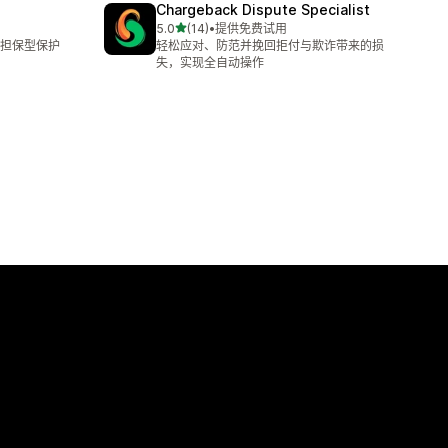
Chargeback Dispute Specialist
星（满分 5 星）
5.0
(14)
•
提供免费试用
总共 14 条评论
担保型保护
轻松应对、防范并挽回拒付与欺诈带来的损
失，实现全自动操作