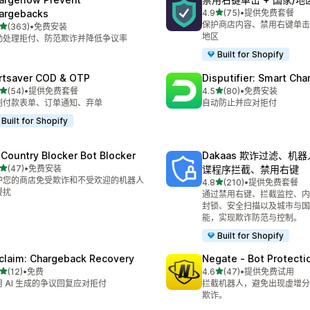
星（满分 5 星）
argebacks
4.9
(75)
•
提供免费套餐
总共 75 条评论
保护商店内容、禁用右键单击
星（满分 5 星）
(363)
•
免费安装
 363 条评论
地区
动处理拒付、防范欺诈并降低争议率
Built for Shopify
rtsaver COD & OTP
Disputifier: Smart Ch
星（满分 5 星）
星（满分 5 星）
(54)
•
提供免费套餐
4.5
(80)
•
免费安装
 54 条评论
总共 80 条评论
到付款表单、订单通知、弃单
自动防止并应对拒付
Built for Shopify
 Country Blocker Bot Blocker
Dakaas 欺诈过滤、机
星（满分 5 星）
(47)
•
免费安装
谍程序拦截、禁用右键
 47 条评论
护您的商店免受欺诈和不受欢迎的机器人
星（满分 5 星）
4.8
(210)
•
提供免费套餐
总共 210 条评论
侵扰
通过禁用右键、拦截监控、内
封锁、安全扫描以及城市与国
能，实现欺诈防范与控制。
Built for Shopify
claim: Chargeback Recovery
Negate ‑ Bot Protecti
星（满分 5 星）
星（满分 5 星）
(12)
•
免费
4.6
(47)
•
提供免费试用
 12 条评论
总共 47 条评论
用 AI 生成的争议回复应对拒付
拦截机器人，避免出现虚增分
欺诈。