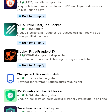
étoile(s) sur 5
4,9
(1 527)
•
Installation gratuite
1527 avis au total
Bloquer la fraude avec un bloqueur d’IP, un bloqueur de robots et
un bloqueur de pays
Built for Shopify
MIDA Fraud Filter, Bot Blocker
étoile(s) sur 5
4,9
(211)
•
Gratuite
211 avis au total
Bloquez les bots, la fraude et les fausses commandes via des
filtres par IP et par pays
Built for Shopify
Blocky : Filtre Fraude et IP
étoile(s) sur 5
4,7
(315)
•
Forfait gratuit disponible
315 avis au total
Protection anti-bots par IA, blocage de pays et captcha
Built for Shopify
Chargeback: Prévention Auto
étoile(s) sur 5
4,9
(88)
•
Installation gratuite
88 avis au total
Prévenez les rétrofacturations automatiquement
BM: Country blocker IP blocker
étoile(s) sur 5
4,9
(177)
•
Installation gratuite
177 avis au total
Bloquez les robots et les pays pour protéger votre boutique en ligne
Désactiver le clic droit + pay