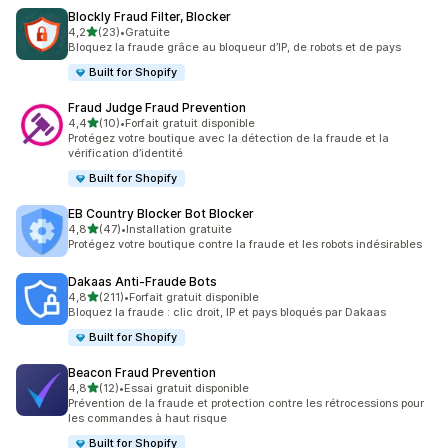
Blockly Fraud Filter, Blocker
étoile(s) sur 5
4,2
(23)
•
Gratuite
23 avis au total
Bloquez la fraude grâce au bloqueur d’IP, de robots et de pays
Built for Shopify
Fraud Judge Fraud Prevention
étoile(s) sur 5
4,4
(10)
•
Forfait gratuit disponible
10 avis au total
Protégez votre boutique avec la détection de la fraude et la
vérification d’identité
Built for Shopify
EB Country Blocker Bot Blocker
étoile(s) sur 5
4,8
(47)
•
Installation gratuite
47 avis au total
Protégez votre boutique contre la fraude et les robots indésirables
Dakaas Anti‑Fraude Bots
étoile(s) sur 5
4,8
(211)
•
Forfait gratuit disponible
211 avis au total
Bloquez la fraude : clic droit, IP et pays bloqués par Dakaas
Built for Shopify
Beacon Fraud Prevention
étoile(s) sur 5
4,8
(12)
•
Essai gratuit disponible
12 avis au total
Prévention de la fraude et protection contre les rétrocessions pour
les commandes à haut risque
Built for Shopify