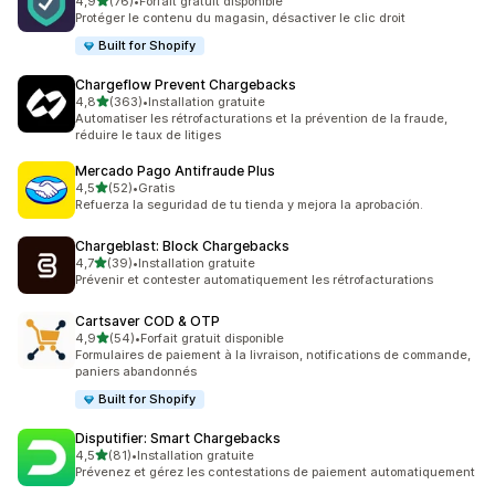
étoile(s) sur 5
4,9
(76)
•
Forfait gratuit disponible
76 avis au total
Protéger le contenu du magasin, désactiver le clic droit
Built for Shopify
Chargeflow Prevent Chargebacks
étoile(s) sur 5
4,8
(363)
•
Installation gratuite
363 avis au total
Automatiser les rétrofacturations et la prévention de la fraude,
réduire le taux de litiges
Mercado Pago Antifraude Plus
étoile(s) sur 5
4,5
(52)
•
Gratis
52 avis au total
Refuerza la seguridad de tu tienda y mejora la aprobación.
Chargeblast: Block Chargebacks
étoile(s) sur 5
4,7
(39)
•
Installation gratuite
39 avis au total
Prévenir et contester automatiquement les rétrofacturations
Cartsaver COD & OTP
étoile(s) sur 5
4,9
(54)
•
Forfait gratuit disponible
54 avis au total
Formulaires de paiement à la livraison, notifications de commande,
paniers abandonnés
Built for Shopify
Disputifier: Smart Chargebacks
étoile(s) sur 5
4,5
(81)
•
Installation gratuite
81 avis au total
Prévenez et gérez les contestations de paiement automatiquement