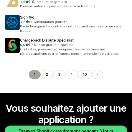
étoile(s) sur 5
4,5
(11)
•
Installation gratuite
11 avis au total
Prévenir automatiquement les rétrofacturations
Signifyd
étoile(s) sur 5
4,6
(71)
•
Installation gratuite
71 avis au total
Protection garantie contre les rétrofacturations liées ou non à la
fraude
Chargeback Dispute Specialist
étoile(s) sur 5
5,0
(14)
•
Essai gratuit disponible
14 avis au total
Contestez, prévenez et récupérez les pertes liées aux
rétrofacturations et à la fraude, sans intervention de votre part
1
2
3
4
10
Vous souhaitez ajouter une
application ?
Essayez Shopify gratuitement pendant 3 jours