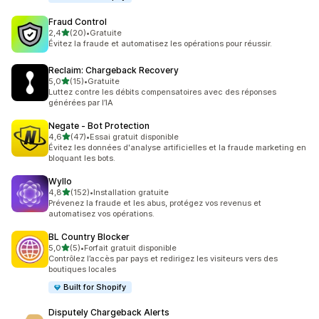
Fraud Control
étoile(s) sur 5
2,4
(20)
•
Gratuite
20 avis au total
Évitez la fraude et automatisez les opérations pour réussir.
Reclaim: Chargeback Recovery
étoile(s) sur 5
5,0
(15)
•
Gratuite
15 avis au total
Luttez contre les débits compensatoires avec des réponses
générées par l’IA
Negate ‑ Bot Protection
étoile(s) sur 5
4,6
(47)
•
Essai gratuit disponible
47 avis au total
Évitez les données d'analyse artificielles et la fraude marketing en
bloquant les bots.
Wyllo
étoile(s) sur 5
4,8
(152)
•
Installation gratuite
152 avis au total
Prévenez la fraude et les abus, protégez vos revenus et
automatisez vos opérations.
BL Country Blocker
étoile(s) sur 5
5,0
(5)
•
Forfait gratuit disponible
5 avis au total
Contrôlez l’accès par pays et redirigez les visiteurs vers des
boutiques locales
Built for Shopify
Disputely Chargeback Alerts