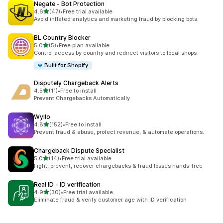
Negate ‑ Bot Protection
별 5개 중
4.6
(47)
•
Free trial available
총 리뷰 47개
Avoid inflated analytics and marketing fraud by blocking bots.
BL Country Blocker
별 5개 중
5.0
(5)
•
Free plan available
총 리뷰 5개
Control access by country and redirect visitors to local shops
Built for Shopify
Disputely Chargeback Alerts
별 5개 중
4.5
(11)
•
Free to install
총 리뷰 11개
Prevent Chargebacks Automatically
Wyllo
별 5개 중
4.8
(152)
•
Free to install
총 리뷰 152개
Prevent fraud & abuse, protect revenue, & automate operations.
Chargeback Dispute Specialist
별 5개 중
5.0
(14)
•
Free trial available
총 리뷰 14개
Fight, prevent, recover chargebacks & fraud losses hands-free
Real ID ‑ ID verification
별 5개 중
4.9
(30)
•
Free trial available
총 리뷰 30개
Eliminate fraud & verify customer age with ID verification