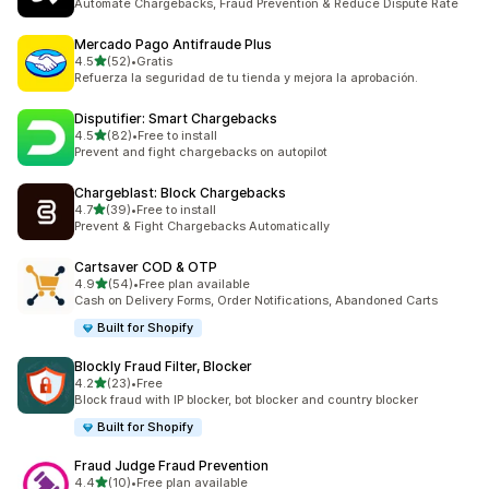
Automate Chargebacks, Fraud Prevention & Reduce Dispute Rate
Mercado Pago Antifraude Plus
별 5개 중
4.5
(52)
•
Gratis
총 리뷰 52개
Refuerza la seguridad de tu tienda y mejora la aprobación.
Disputifier: Smart Chargebacks
별 5개 중
4.5
(82)
•
Free to install
총 리뷰 82개
Prevent and fight chargebacks on autopilot
Chargeblast: Block Chargebacks
별 5개 중
4.7
(39)
•
Free to install
총 리뷰 39개
Prevent & Fight Chargebacks Automatically
Cartsaver COD & OTP
별 5개 중
4.9
(54)
•
Free plan available
총 리뷰 54개
Cash on Delivery Forms, Order Notifications, Abandoned Carts
Built for Shopify
Blockly Fraud Filter, Blocker
별 5개 중
4.2
(23)
•
Free
총 리뷰 23개
Block fraud with IP blocker, bot blocker and country blocker
Built for Shopify
Fraud Judge Fraud Prevention
별 5개 중
4.4
(10)
•
Free plan available