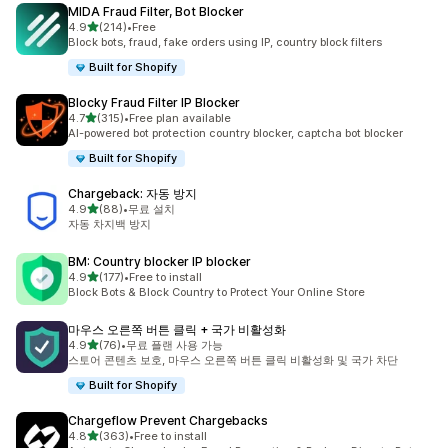
MIDA Fraud Filter, Bot Blocker
별 5개 중
4.9
(214)
•
Free
총 리뷰 214개
Block bots, fraud, fake orders using IP, country block filters
Built for Shopify
Blocky Fraud Filter IP Blocker
별 5개 중
4.7
(315)
•
Free plan available
총 리뷰 315개
AI-powered bot protection country blocker, captcha bot blocker
Built for Shopify
Chargeback: 자동 방지
별 5개 중
4.9
(88)
•
무료 설치
총 리뷰 88개
자동 차지백 방지
BM: Country blocker IP blocker
별 5개 중
4.9
(177)
•
Free to install
총 리뷰 177개
Block Bots & Block Country to Protect Your Online Store
마우스 오른쪽 버튼 클릭 + 국가 비활성화
별 5개 중
4.9
(76)
•
무료 플랜 사용 가능
총 리뷰 76개
스토어 콘텐츠 보호, 마우스 오른쪽 버튼 클릭 비활성화 및 국가 차단
Built for Shopify
Chargeflow Prevent Chargebacks
별 5개 중
4.8
(363)
•
Free to install
총 리뷰 363개