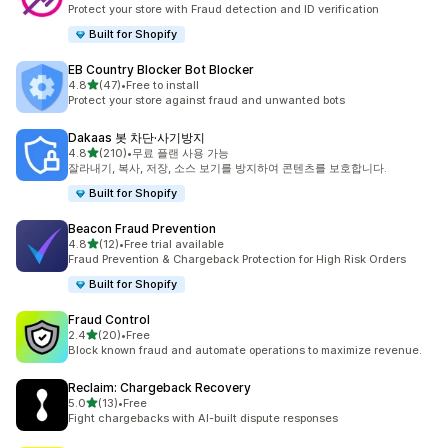
총 리뷰 10개
Protect your store with Fraud detection and ID verification
Built for Shopify
EB Country Blocker Bot Blocker
별 5개 중
4.8
(47)
•
Free to install
총 리뷰 47개
Protect your store against fraud and unwanted bots
Dakaas 봇 차단·사기방지
별 5개 중
4.8
(210)
•
무료 플랜 사용 가능
총 리뷰 210개
잘라내기, 복사, 저장, 소스 보기를 방지하여 콘텐츠를 보호합니다.
Built for Shopify
Beacon Fraud Prevention
별 5개 중
4.8
(12)
•
Free trial available
총 리뷰 12개
Fraud Prevention & Chargeback Protection for High Risk Orders
Built for Shopify
Fraud Control
별 5개 중
2.4
(20)
•
Free
총 리뷰 20개
Block known fraud and automate operations to maximize revenue.
Reclaim: Chargeback Recovery
별 5개 중
5.0
(13)
•
Free
총 리뷰 13개
Fight chargebacks with AI-built dispute responses