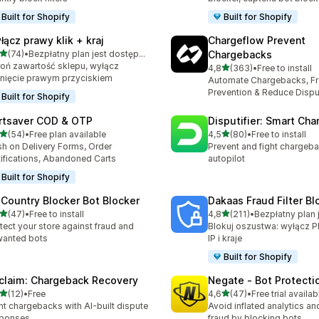
Built for Shopify
Built for Shopify
łącz prawy klik + kraj
Chargeflow Prevent
na 5 gwiazdek
(74)
•
Bezpłatny plan jest dostępny
Chargebacks
zna liczba recenzji: 74
oń zawartość sklepu, wyłącz
na 5 gwiazdek
4,8
(363)
•
Free to install
Łączna liczba recenzji: 36
knięcie prawym przyciskiem
Automate Chargebacks, F
Prevention & Reduce Dispu
Built for Shopify
rtsaver COD & OTP
Disputifier: Smart Ch
na 5 gwiazdek
na 5 gwiazdek
(54)
•
Free plan available
4,5
(80)
•
Free to install
zna liczba recenzji: 54
Łączna liczba recenzji: 80
h on Delivery Forms, Order
Prevent and fight chargeb
ifications, Abandoned Carts
autopilot
Built for Shopify
 Country Blocker Bot Blocker
Dakaas Fraud Filter Bl
na 5 gwiazdek
na 5 gwiazdek
(47)
•
Free to install
4,8
(211)
•
zna liczba recenzji: 47
Łączna liczba recenzji: 211
tect your store against fraud and
Blokuj oszustwa: wyłącz P
wanted bots
IP i kraje
Built for Shopify
claim: Chargeback Recovery
Negate ‑ Bot Protecti
na 5 gwiazdek
na 5 gwiazdek
(12)
•
Free
4,6
(47)
•
Free trial availab
zna liczba recenzji: 12
Łączna liczba recenzji: 47
ht chargebacks with AI-built dispute
Avoid inflated analytics a
sponses
fraud by blocking bots.