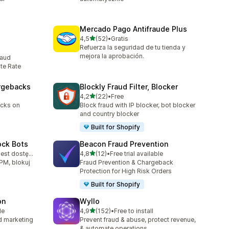
Mercado Pago Antifraude Plus
na 5 gwiazdek
4,5
(52)
•
Gratis
Łączna liczba recenzji: 52
Refuerza la seguridad de tu tienda y
3
mejora la aprobación.
raud
te Rate
argebacks
Blockly Fraud Filter, Blocker
na 5 gwiazdek
4,2
(22)
•
Free
Łączna liczba recenzji: 22
acks on
Block fraud with IP blocker, bot blocker
and country blocker
Built for Shopify
ock Bots
Beacon Fraud Prevention
na 5 gwiazdek
Bezpłatny plan jest dostępny
4,8
(12)
•
Free trial available
Łączna liczba recenzji: 12
PM, blokuj
Fraud Prevention & Chargeback
Protection for High Risk Orders
Built for Shopify
on
Wyllo
na 5 gwiazdek
le
4,9
(152)
•
Free to install
Łączna liczba recenzji: 152
nd marketing
Prevent fraud & abuse, protect revenue,
& automate operations.