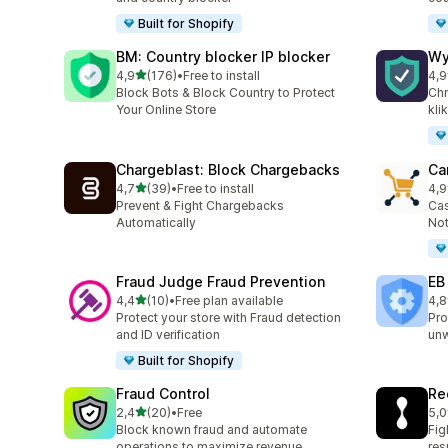
Built for Shopify
BM: Country blocker IP blocker
Wy
na 5 gwiazdek
4,9
(176)
•
Free to install
4,9
Łączna liczba recenzji: 176
Łąc
Block Bots & Block Country to Protect
Chr
Your Online Store
kli
Chargeblast: Block Chargebacks
Ca
na 5 gwiazdek
4,7
(39)
•
Free to install
4,9
Łączna liczba recenzji: 39
Łąc
Prevent & Fight Chargebacks
Cas
Automatically
Not
Fraud Judge Fraud Prevention
EB
na 5 gwiazdek
4,4
(10)
•
Free plan available
4,8
Łączna liczba recenzji: 10
Łąc
Protect your store with Fraud detection
Pro
and ID verification
un
Built for Shopify
Fraud Control
Re
na 5 gwiazdek
2,4
(20)
•
Free
5,0
Łączna liczba recenzji: 20
Łąc
Block known fraud and automate
Fig
operations to maximize revenue.
re