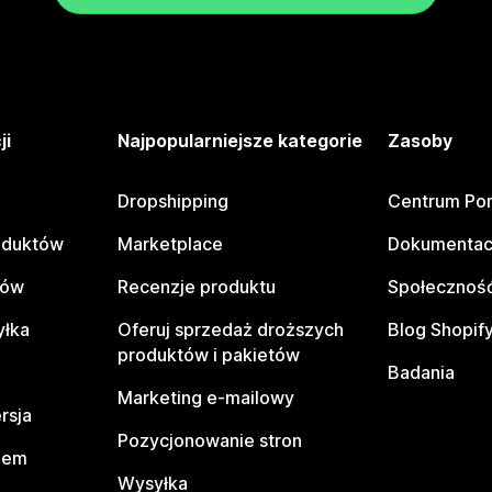
ji
Najpopularniejsze kategorie
Zasoby
Dropshipping
Centrum Po
oduktów
Marketplace
Dokumentac
tów
Recenzje produktu
Społeczność
yłka
Oferuj sprzedaż droższych
Blog Shopif
produktów i pakietów
Badania
Marketing e-mailowy
rsja
Pozycjonowanie stron
pem
Wysyłka