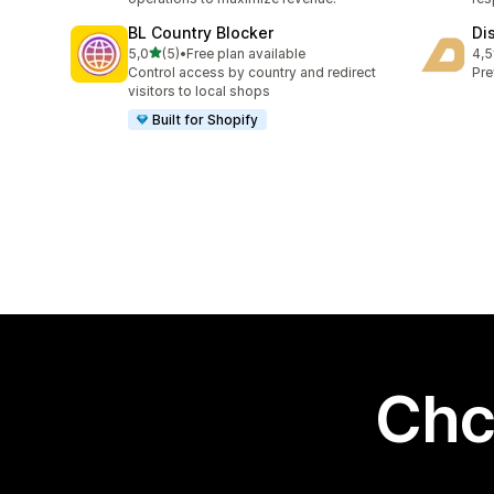
BL Country Blocker
Di
na 5 gwiazdek
5,0
(5)
•
Free plan available
4,5
Łączna liczba recenzji: 5
Łąc
Control access by country and redirect
Pre
visitors to local shops
Built for Shopify
Chc