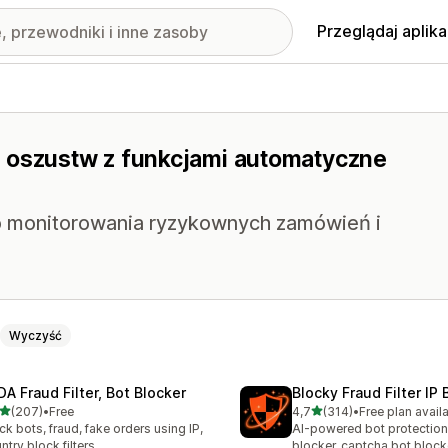
Przeglądaj aplika
a oszustw z funkcjami automatyczne
do monitorowania ryzykownych zamówień i
Wyczyść
DA Fraud Filter, Bot Blocker
Blocky Fraud Filter IP 
na 5 gwiazdek
na 5 gwiazdek
(207)
•
Free
4,7
(314)
•
Free plan avail
zna liczba recenzji: 207
Łączna liczba recenzji: 314
ck bots, fraud, fake orders using IP,
AI-powered bot protection
ntry block filters
blocker, captcha bot block