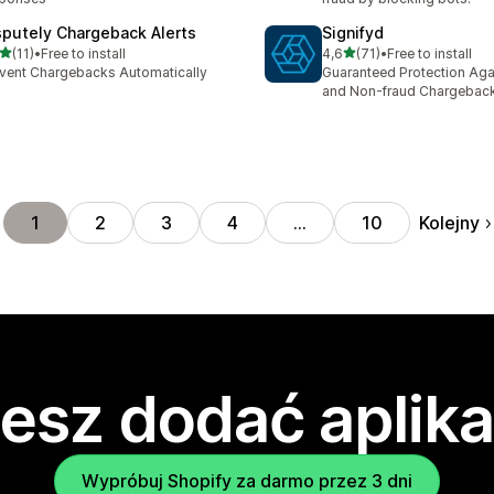
sputely Chargeback Alerts
Signifyd
na 5 gwiazdek
na 5 gwiazdek
(11)
•
Free to install
4,6
(71)
•
Free to install
zna liczba recenzji: 11
Łączna liczba recenzji: 71
vent Chargebacks Automatically
Guaranteed Protection Aga
and Non-fraud Chargebac
Kolejny
1
2
3
4
…
10
esz dodać aplika
Wypróbuj Shopify za darmo przez 3 dni