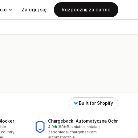
cje
Zaloguj się
Rozpocznij za darmo
Built for Shopify
Blocker
Chargeback: Automatyczna Ochr
na 5 gwiazdek
able
4,9
(88)
•
Bezpłatna instalacja
Łączna liczba recenzji: 88
 country
Zapobiegaj chargebackom
er
automatycznie