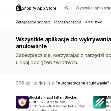
Shopify App Store
Zarządzanie sklepem
Zabezpieczenia
Oszustwo
Wszystkie aplikacje do wykrywani
anulowanie
Zabezpiecz się, korzystając z narzędzi 
unikaj obciążeń zwrotnych.
235 aplikacje(-i) z
Automatyczne anulowanie
Blockify Fraud Filter, Blocker
MI
na 5 gwiazdek
4,9
(1 520)
•
Free to install
4,9
Łączna liczba recenzji: 1520
Łąc
Block fraud with IP blocker, bot blocker
Blo
and country blocker
cou