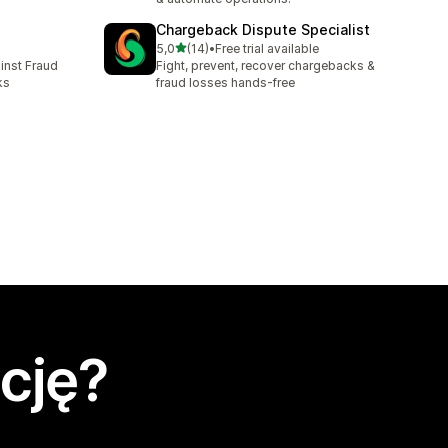
Chargeback Dispute Specialist
na 5 gwiazdek
5,0
(14)
•
Free trial available
Łączna liczba recenzji: 14
inst Fraud
Fight, prevent, recover chargebacks &
ks
fraud losses hands-free
cję?