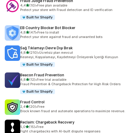
Fraud Judge Fraud Prevention
5 yıldız üzerinden
4,4
(10)
•
Free plan available
toplam 10 değerlendirme
Protect your store with Fraud detection and ID verification
Built for Shopify
EB Country Blocker Bot Blocker
5 yıldız üzerinden
4,8
(47)
•
Free to install
toplam 47 değerlendirme
Protect your store against fraud and unwanted bots
Sağ Tıklamayı Devre Dışı Bırak
5 yıldız üzerinden
4,8
(210)
•
Ücretsiz plan mevcut
toplam 210 değerlendirme
Kesmeyi, Kopyalamayı, Kaydetmeyi Önleyerek İçeriği Koruyun
Built for Shopify
Beacon Fraud Prevention
5 yıldız üzerinden
4,8
(12)
•
Free trial available
toplam 12 değerlendirme
Fraud Prevention & Chargeback Protection for High Risk Orders
Built for Shopify
Fraud Control
5 yıldız üzerinden
2,4
(20)
•
Free
toplam 20 değerlendirme
Block known fraud and automate operations to maximize revenue.
Reclaim: Chargeback Recovery
5 yıldız üzerinden
5,0
(15)
•
Free
toplam 15 değerlendirme
Fight chargebacks with AI-built dispute responses