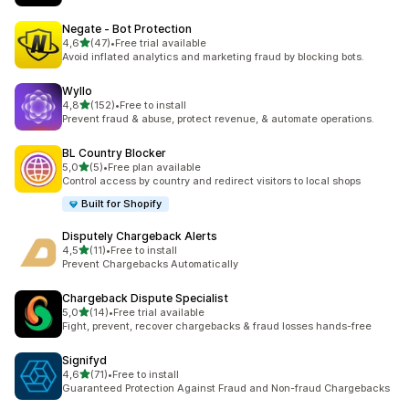
Negate ‑ Bot Protection
5 yıldız üzerinden
4,6
(47)
•
Free trial available
toplam 47 değerlendirme
Avoid inflated analytics and marketing fraud by blocking bots.
Wyllo
5 yıldız üzerinden
4,8
(152)
•
Free to install
toplam 152 değerlendirme
Prevent fraud & abuse, protect revenue, & automate operations.
BL Country Blocker
5 yıldız üzerinden
5,0
(5)
•
Free plan available
toplam 5 değerlendirme
Control access by country and redirect visitors to local shops
Built for Shopify
Disputely Chargeback Alerts
5 yıldız üzerinden
4,5
(11)
•
Free to install
toplam 11 değerlendirme
Prevent Chargebacks Automatically
Chargeback Dispute Specialist
5 yıldız üzerinden
5,0
(14)
•
Free trial available
toplam 14 değerlendirme
Fight, prevent, recover chargebacks & fraud losses hands-free
Signifyd
5 yıldız üzerinden
4,6
(71)
•
Free to install
toplam 71 değerlendirme
Guaranteed Protection Against Fraud and Non-fraud Chargebacks