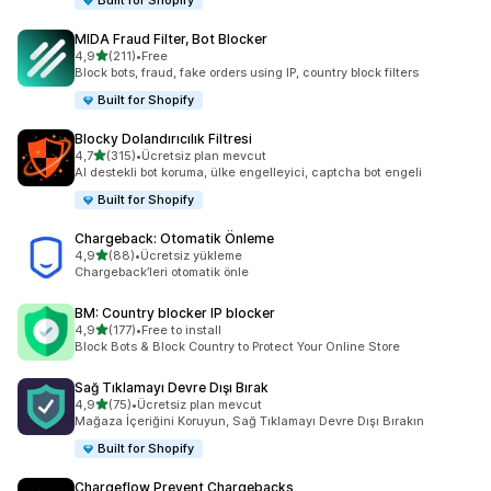
Built for Shopify
MIDA Fraud Filter, Bot Blocker
5 yıldız üzerinden
4,9
(211)
•
Free
toplam 211 değerlendirme
Block bots, fraud, fake orders using IP, country block filters
Built for Shopify
Blocky Dolandırıcılık Filtresi
5 yıldız üzerinden
4,7
(315)
•
Ücretsiz plan mevcut
toplam 315 değerlendirme
AI destekli bot koruma, ülke engelleyici, captcha bot engeli
Built for Shopify
Chargeback: Otomatik Önleme
5 yıldız üzerinden
4,9
(88)
•
Ücretsiz yükleme
toplam 88 değerlendirme
Chargeback’leri otomatik önle
BM: Country blocker IP blocker
5 yıldız üzerinden
4,9
(177)
•
Free to install
toplam 177 değerlendirme
Block Bots & Block Country to Protect Your Online Store
Sağ Tıklamayı Devre Dışı Bırak
5 yıldız üzerinden
4,9
(75)
•
Ücretsiz plan mevcut
toplam 75 değerlendirme
Mağaza İçeriğini Koruyun, Sağ Tıklamayı Devre Dışı Bırakın
Built for Shopify
Chargeflow Prevent Chargebacks