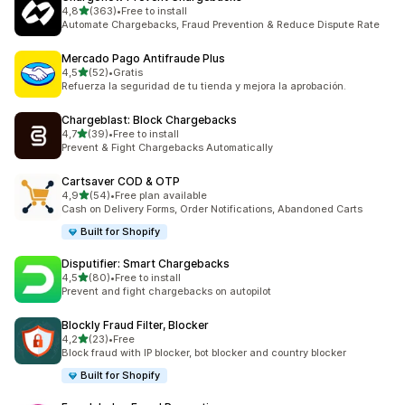
5 yıldız üzerinden
4,8
(363)
•
Free to install
toplam 363 değerlendirme
Automate Chargebacks, Fraud Prevention & Reduce Dispute Rate
Mercado Pago Antifraude Plus
5 yıldız üzerinden
4,5
(52)
•
Gratis
toplam 52 değerlendirme
Refuerza la seguridad de tu tienda y mejora la aprobación.
Chargeblast: Block Chargebacks
5 yıldız üzerinden
4,7
(39)
•
Free to install
toplam 39 değerlendirme
Prevent & Fight Chargebacks Automatically
Cartsaver COD & OTP
5 yıldız üzerinden
4,9
(54)
•
Free plan available
toplam 54 değerlendirme
Cash on Delivery Forms, Order Notifications, Abandoned Carts
Built for Shopify
Disputifier: Smart Chargebacks
5 yıldız üzerinden
4,5
(80)
•
Free to install
toplam 80 değerlendirme
Prevent and fight chargebacks on autopilot
Blockly Fraud Filter, Blocker
5 yıldız üzerinden
4,2
(23)
•
Free
toplam 23 değerlendirme
Block fraud with IP blocker, bot blocker and country blocker
Built for Shopify