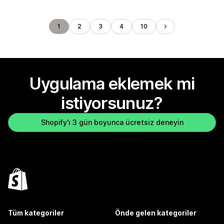
1
2
3
4
10
Uygulama eklemek mi
istiyorsunuz?
Shopify'ı 3 gün boyunca ücretsiz deneyin
Tüm kategoriler
Önde gelen kategoriler