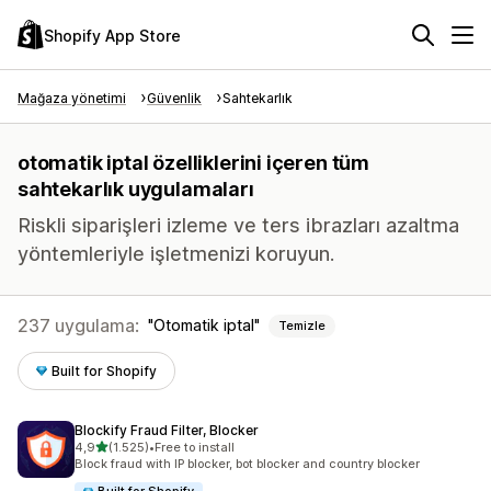
Shopify App Store
Mağaza yönetimi
Güvenlik
Sahtekarlık
otomatik iptal özelliklerini içeren tüm
sahtekarlık uygulamaları
Riskli siparişleri izleme ve ters ibrazları azaltma
yöntemleriyle işletmenizi koruyun.
237 uygulama:
Otomatik iptal
Temizle
Built for Shopify
Blockify Fraud Filter, Blocker
5 yıldız üzerinden
4,9
(1.525)
•
Free to install
toplam 1525 değerlendirme
Block fraud with IP blocker, bot blocker and country blocker