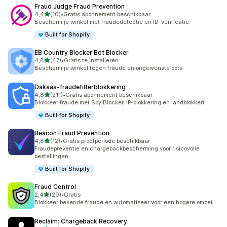
Fraud Judge Fraud Prevention
van 5 sterren
4,4
(10)
•
Gratis abonnement beschikbaar
10 recensies in totaal
Bescherm je winkel met fraudedetectie en ID-verificatie
Built for Shopify
EB Country Blocker Bot Blocker
van 5 sterren
4,8
(47)
•
Gratis te installeren
47 recensies in totaal
Bescherm je winkel tegen fraude en ongewenste bots
Dakaas‑fraudefilterblokkering
van 5 sterren
4,8
(211)
•
Gratis abonnement beschikbaar
211 recensies in totaal
Blokkeer fraude met Spy Blocker, IP-blokkering en landblokkeri
Built for Shopify
Beacon Fraud Prevention
van 5 sterren
4,8
(12)
•
Gratis proefperiode beschikbaar
12 recensies in totaal
Fraudepreventie en chargebackbescherming voor risicovolle
bestellingen
Built for Shopify
Fraud Control
van 5 sterren
2,4
(20)
•
Gratis
20 recensies in totaal
Blokkeer bekende fraude en automatiseer voor een hogere omzet.
Reclaim: Chargeback Recovery