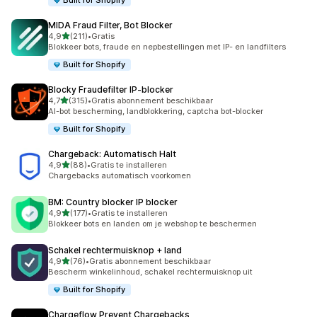
Built for Shopify
MIDA Fraud Filter, Bot Blocker
van 5 sterren
4,9
(211)
•
Gratis
211 recensies in totaal
Blokkeer bots, fraude en nepbestellingen met IP- en landfilters
Built for Shopify
Blocky Fraudefilter IP‑blocker
van 5 sterren
4,7
(315)
•
Gratis abonnement beschikbaar
315 recensies in totaal
AI-bot bescherming, landblokkering, captcha bot-blocker
Built for Shopify
Chargeback: Automatisch Halt
van 5 sterren
4,9
(88)
•
Gratis te installeren
88 recensies in totaal
Chargebacks automatisch voorkomen
BM: Country blocker IP blocker
van 5 sterren
4,9
(177)
•
Gratis te installeren
177 recensies in totaal
Blokkeer bots en landen om je webshop te beschermen
Schakel rechtermuisknop + land
van 5 sterren
4,9
(76)
•
Gratis abonnement beschikbaar
76 recensies in totaal
Bescherm winkelinhoud, schakel rechtermuisknop uit
Built for Shopify
Chargeflow Prevent Chargebacks