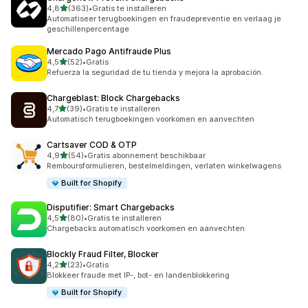
van 5 sterren
4,8
(363)
•
Gratis te installeren
363 recensies in totaal
Automatiseer terugboekingen en fraudepreventie en verlaag je
geschillenpercentage
Mercado Pago Antifraude Plus
van 5 sterren
4,5
(52)
•
Gratis
52 recensies in totaal
Refuerza la seguridad de tu tienda y mejora la aprobación.
Chargeblast: Block Chargebacks
van 5 sterren
4,7
(39)
•
Gratis te installeren
39 recensies in totaal
Automatisch terugboekingen voorkomen en aanvechten
Cartsaver COD & OTP
van 5 sterren
4,9
(54)
•
Gratis abonnement beschikbaar
54 recensies in totaal
Remboursformulieren, bestelmeldingen, verlaten winkelwagens
Built for Shopify
Disputifier: Smart Chargebacks
van 5 sterren
4,5
(80)
•
Gratis te installeren
80 recensies in totaal
Chargebacks automatisch voorkomen en aanvechten
Blockly Fraud Filter, Blocker
van 5 sterren
4,2
(23)
•
Gratis
23 recensies in totaal
Blokkeer fraude met IP-, bot- en landenblokkering
Built for Shopify