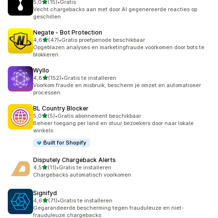
van 5 sterren
5,0
(15)
•
Gratis
15 recensies in totaal
Vecht chargebacks aan met door AI gegenereerde reacties op
geschillen
Negate ‑ Bot Protection
van 5 sterren
4,6
(47)
•
Gratis proefperiode beschikbaar
47 recensies in totaal
Opgeblazen analyses en marketingfraude voorkomen door bots te
blokkeren.
Wyllo
van 5 sterren
4,8
(152)
•
Gratis te installeren
152 recensies in totaal
Voorkom fraude en misbruik, bescherm je omzet en automatiseer
processen.
BL Country Blocker
van 5 sterren
5,0
(5)
•
Gratis abonnement beschikbaar
5 recensies in totaal
Beheer toegang per land en stuur bezoekers door naar lokale
winkels
Built for Shopify
Disputely Chargeback Alerts
van 5 sterren
4,5
(11)
•
Gratis te installeren
11 recensies in totaal
Chargebacks automatisch voorkomen
Signifyd
van 5 sterren
4,6
(71)
•
Gratis te installeren
71 recensies in totaal
Gegarandeerde bescherming tegen frauduleuze en niet-
frauduleuze chargebacks