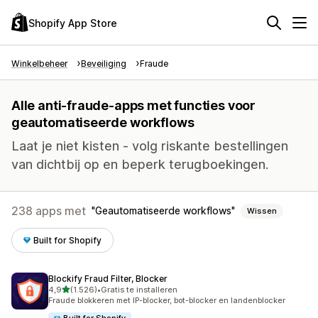
Shopify App Store
Winkelbeheer
Beveiliging
Fraude
Alle anti-fraude-apps met functies voor
geautomatiseerde workflows
Laat je niet kisten - volg riskante bestellingen
van dichtbij op en beperk terugboekingen.
238 apps met
Geautomatiseerde workflows
Wissen
Built for Shopify
Blockify Fraud Filter, Blocker
van 5 sterren
4,9
(1.526)
•
Gratis te installeren
1526 recensies in totaal
Fraude blokkeren met IP-blocker, bot-blocker en landenblocker