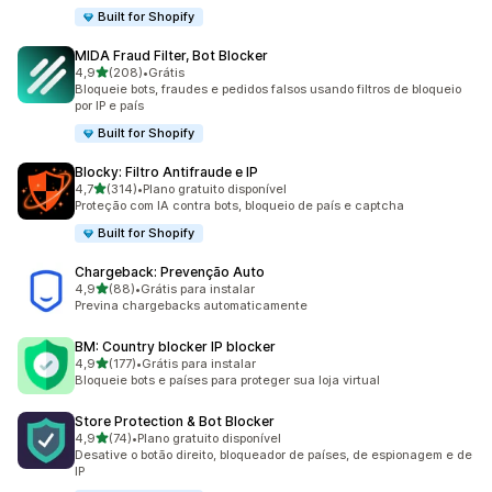
Built for Shopify
MIDA Fraud Filter, Bot Blocker
de 5 estrelas
4,9
(208)
•
Grátis
208 avaliações ao todo
Bloqueie bots, fraudes e pedidos falsos usando filtros de bloqueio
por IP e país
Built for Shopify
Blocky: Filtro Antifraude e IP
de 5 estrelas
4,7
(314)
•
Plano gratuito disponível
314 avaliações ao todo
Proteção com IA contra bots, bloqueio de país e captcha
Built for Shopify
Chargeback: Prevenção Auto
de 5 estrelas
4,9
(88)
•
Grátis para instalar
88 avaliações ao todo
Previna chargebacks automaticamente
BM: Country blocker IP blocker
de 5 estrelas
4,9
(177)
•
Grátis para instalar
177 avaliações ao todo
Bloqueie bots e países para proteger sua loja virtual
Store Protection & Bot Blocker
de 5 estrelas
4,9
(74)
•
Plano gratuito disponível
74 avaliações ao todo
Desative o botão direito, bloqueador de países, de espionagem e de
IP