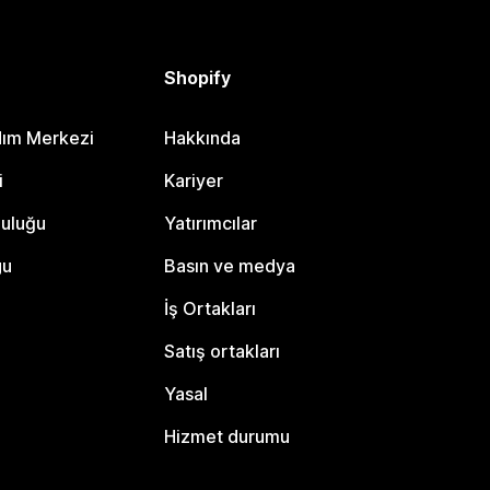
Shopify
dım Merkezi
Hakkında
i
Kariyer
luluğu
Yatırımcılar
gu
Basın ve medya
İş Ortakları
Satış ortakları
Yasal
Hizmet durumu