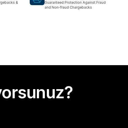
argebacks &
Guaranteed Protection Against Fraud
and Non-fraud Chargebacks
yorsunuz?