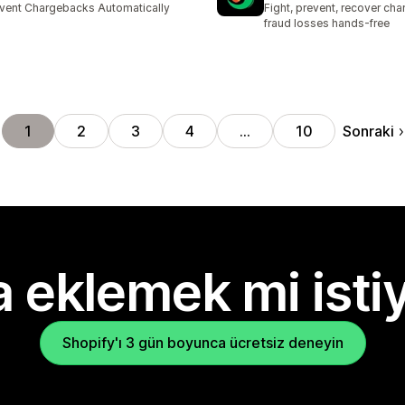
vent Chargebacks Automatically
Fight, prevent, recover ch
fraud losses hands-free
Sonraki
1
2
3
4
…
10
 eklemek mi isti
Shopify'ı 3 gün boyunca ücretsiz deneyin