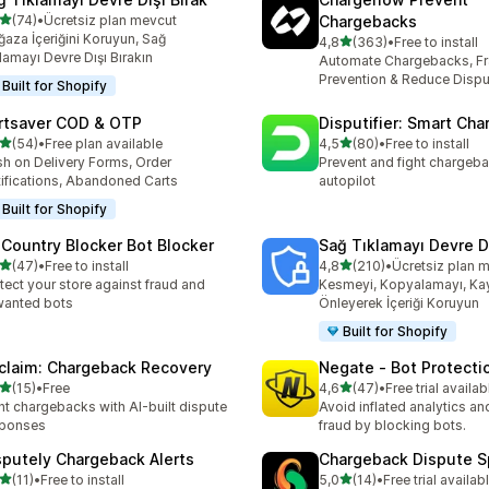
5 yıldız üzerinden
(74)
•
Ücretsiz plan mevcut
Chargebacks
lam 74 değerlendirme
aza İçeriğini Koruyun, Sağ
5 yıldız üzerinden
4,8
(363)
•
Free to install
toplam 363 değerlendirme
lamayı Devre Dışı Bırakın
Automate Chargebacks, F
Prevention & Reduce Dispu
Built for Shopify
rtsaver COD & OTP
Disputifier: Smart Ch
5 yıldız üzerinden
5 yıldız üzerinden
(54)
•
Free plan available
4,5
(80)
•
Free to install
lam 54 değerlendirme
toplam 80 değerlendirme
h on Delivery Forms, Order
Prevent and fight chargeb
ifications, Abandoned Carts
autopilot
Built for Shopify
 Country Blocker Bot Blocker
Sağ Tıklamayı Devre Dı
5 yıldız üzerinden
5 yıldız üzerinden
(47)
•
Free to install
4,8
(210)
•
Ücretsiz plan 
lam 47 değerlendirme
toplam 210 değerlendirme
tect your store against fraud and
Kesmeyi, Kopyalamayı, Ka
wanted bots
Önleyerek İçeriği Koruyun
Built for Shopify
claim: Chargeback Recovery
Negate ‑ Bot Protecti
5 yıldız üzerinden
5 yıldız üzerinden
(15)
•
Free
4,6
(47)
•
Free trial availab
lam 15 değerlendirme
toplam 47 değerlendirme
ht chargebacks with AI-built dispute
Avoid inflated analytics a
sponses
fraud by blocking bots.
sputely Chargeback Alerts
Chargeback Dispute Sp
5 yıldız üzerinden
5 yıldız üzerinden
(11)
•
Free to install
5,0
(14)
•
Free trial availab
lam 11 değerlendirme
toplam 14 değerlendirme