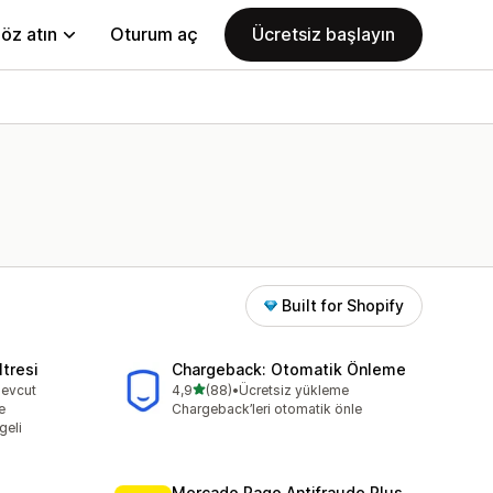
öz atın
Oturum aç
Ücretsiz başlayın
Built for Shopify
ltresi
Chargeback: Otomatik Önleme
5 yıldız üzerinden
mevcut
4,9
(88)
•
Ücretsiz yükleme
toplam 88 değerlendirme
e
Chargeback’leri otomatik önle
geli
Mercado Pago Antifraude Plus