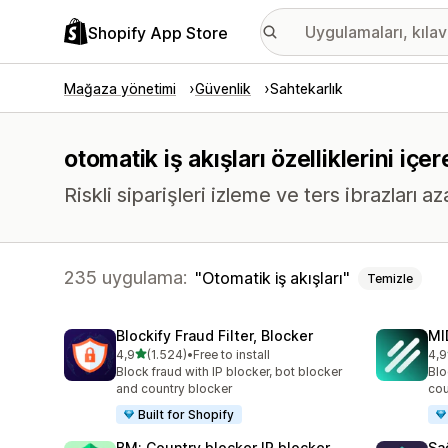
Shopify App Store
Mağaza yönetimi
Güvenlik
Sahtekarlık
otomatik iş akışları özelliklerini iç
Riskli siparişleri izleme ve ters ibrazları 
235 uygulama:
Otomatik iş akışları
Temizle
Blockify Fraud Filter, Blocker
MI
5 yıldız üzerinden
4,9
(1.524)
•
Free to install
4,9
toplam 1524 değerlendirme
top
Block fraud with IP blocker, bot blocker
Blo
and country blocker
cou
Built for Shopify
BM: Country blocker IP blocker
Sa