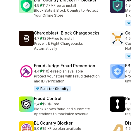
5 yıldız üzerinden
4,9
(177)
•
Free to install
4,9
toplam 177 değerlendirme
top
Block Bots & Block Country to Protect
Mağ
Your Online Store
Tık
Chargeblast: Block Chargebacks
Ca
5 yıldız üzerinden
4,7
(39)
•
Free to install
4,9
toplam 39 değerlendirme
top
Prevent & Fight Chargebacks
Cas
Automatically
Not
Fraud Judge Fraud Prevention
EB
5 yıldız üzerinden
4,4
(10)
•
Free plan available
4,8
toplam 10 değerlendirme
top
Protect your store with Fraud detection
Pro
and ID verification
un
Built for Shopify
Fraud Control
Re
5 yıldız üzerinden
2,4
(20)
•
Free
5,0
toplam 20 değerlendirme
top
Block known fraud and automate
Fig
operations to maximize revenue.
re
BL Country Blocker
Di
5 yıldız üzerinden
5,0
(5)
•
Free plan available
4,5
toplam 5 değerlendirme
top