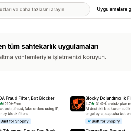
Uygulamalara g
eren tüm sahtekarlık uygulamaları
azaltma yöntemleriyle işletmenizi koruyun.
DA Fraud Filter, Bot Blocker
Blocky Dolandırıcılık Fi
5 yıldız üzerinden
5 yıldız üzerinden
(210)
•
Free
4,7
(314)
•
Ücretsiz plan 
lam 210 değerlendirme
toplam 314 değerlendirme
ck bots, fraud, fake orders using IP,
AI destekli bot koruma, ülk
ntry block filters
engelleyici, captcha bot en
Built for Shopify
Built for Shopify
ğ Tıklamayı Devre Dışı Bırak
Chargeflow Prevent