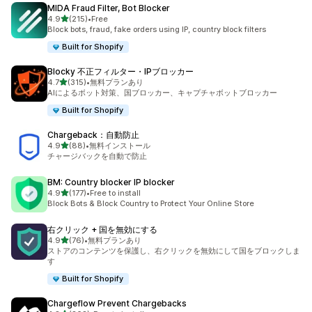
MIDA Fraud Filter, Bot Blocker
5つ星中
4.9
(215)
•
Free
合計レビュー数：215件
Block bots, fraud, fake orders using IP, country block filters
Built for Shopify
Blocky 不正フィルター・IPブロッカー
5つ星中
4.7
(315)
•
無料プランあり
合計レビュー数：315件
AIによるボット対策、国ブロッカー、キャプチャボットブロッカー
Built for Shopify
Chargeback：自動防止
5つ星中
4.9
(88)
•
無料インストール
合計レビュー数：88件
チャージバックを自動で防止
BM: Country blocker IP blocker
5つ星中
4.9
(177)
•
Free to install
合計レビュー数：177件
Block Bots & Block Country to Protect Your Online Store
右クリック + 国を無効にする
5つ星中
4.9
(76)
•
無料プランあり
合計レビュー数：76件
ストアのコンテンツを保護し、右クリックを無効にして国をブロックしま
す
Built for Shopify
Chargeflow Prevent Chargebacks