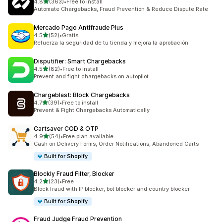
5つ星中
4.8
(363)
•
Free to install
合計レビュー数：363件
Automate Chargebacks, Fraud Prevention & Reduce Dispute Rate
Mercado Pago Antifraude Plus
5つ星中
4.5
(52)
•
Gratis
合計レビュー数：52件
Refuerza la seguridad de tu tienda y mejora la aprobación.
Disputifier: Smart Chargebacks
5つ星中
4.5
(82)
•
Free to install
合計レビュー数：82件
Prevent and fight chargebacks on autopilot
Chargeblast: Block Chargebacks
5つ星中
4.7
(39)
•
Free to install
合計レビュー数：39件
Prevent & Fight Chargebacks Automatically
Cartsaver COD & OTP
5つ星中
4.9
(54)
•
Free plan available
合計レビュー数：54件
Cash on Delivery Forms, Order Notifications, Abandoned Carts
Built for Shopify
Blockly Fraud Filter, Blocker
5つ星中
4.2
(23)
•
Free
合計レビュー数：23件
Block fraud with IP blocker, bot blocker and country blocker
Built for Shopify
Fraud Judge Fraud Prevention