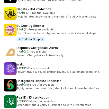
Fight chargebacks with AI-built dispute responses
Negate ‑ Bot Protection
5つ星中
4.6
(47)
•
Free trial available
合計レビュー数：47件
Avoid inflated analytics and marketing fraud by blocking bots.
BL Country Blocker
5つ星中
5.0
(5)
•
Free plan available
合計レビュー数：5件
Control access by country and redirect visitors to local shops
Built for Shopify
Disputely Chargeback Alerts
5つ星中
4.5
(11)
•
Free to install
合計レビュー数：11件
Prevent Chargebacks Automatically
Wyllo
5つ星中
4.8
(152)
•
Free to install
合計レビュー数：152件
Prevent fraud & abuse, protect revenue, & automate operations.
Chargeback Dispute Specialist
5つ星中
5.0
(14)
•
Free trial available
合計レビュー数：14件
Fight, prevent, recover chargebacks & fraud losses hands-free
Real ID ‑ ID verification
5つ星中
4.9
(30)
•
Free trial available
合計レビュー数：30件
Eliminate fraud & verify customer age with ID verification