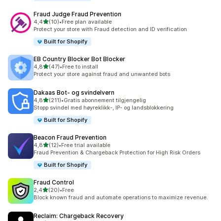
Fraud Judge Fraud Prevention
av 5 stjerner
4,4
(10)
•
Free plan available
Totalt 10 omtaler
Protect your store with Fraud detection and ID verification
Built for Shopify
EB Country Blocker Bot Blocker
av 5 stjerner
4,8
(47)
•
Free to install
Totalt 47 omtaler
Protect your store against fraud and unwanted bots
Dakaas Bot‑ og svindelvern
av 5 stjerner
4,8
(211)
•
Gratis abonnement tilgjengelig
Totalt 211 omtaler
Stopp svindel med høyreklikk-, IP- og landsblokkering
Built for Shopify
Beacon Fraud Prevention
av 5 stjerner
4,8
(12)
•
Free trial available
Totalt 12 omtaler
Fraud Prevention & Chargeback Protection for High Risk Orders
Built for Shopify
Fraud Control
av 5 stjerner
2,4
(20)
•
Free
Totalt 20 omtaler
Block known fraud and automate operations to maximize revenue.
Reclaim: Chargeback Recovery