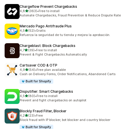
Chargeflow Prevent Chargebacks
av 5 stjerner
4,8
(363)
•
Free to install
Totalt 363 omtaler
Automate Chargebacks, Fraud Prevention & Reduce Dispute Rate
Mercado Pago Antifraude Plus
av 5 stjerner
4,5
(52)
•
Gratis
Totalt 52 omtaler
Refuerza la seguridad de tu tienda y mejora la aprobación.
Chargeblast: Block Chargebacks
av 5 stjerner
4,7
(39)
•
Free to install
Totalt 39 omtaler
Prevent & Fight Chargebacks Automatically
Cartsaver COD & OTP
av 5 stjerner
4,9
(54)
•
Free plan available
Totalt 54 omtaler
Cash on Delivery Forms, Order Notifications, Abandoned Carts
Built for Shopify
Disputifier: Smart Chargebacks
av 5 stjerner
4,5
(80)
•
Free to install
Totalt 80 omtaler
Prevent and fight chargebacks on autopilot
Blockly Fraud Filter, Blocker
av 5 stjerner
4,2
(23)
•
Free
Totalt 23 omtaler
Block fraud with IP blocker, bot blocker and country blocker
Built for Shopify