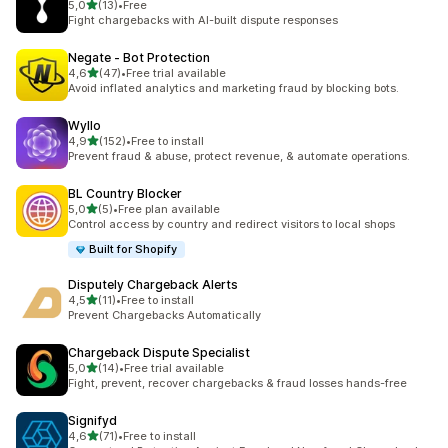
av 5 stjerner
5,0
(13)
•
Free
Totalt 13 omtaler
Fight chargebacks with AI-built dispute responses
Negate ‑ Bot Protection
av 5 stjerner
4,6
(47)
•
Free trial available
Totalt 47 omtaler
Avoid inflated analytics and marketing fraud by blocking bots.
Wyllo
av 5 stjerner
4,9
(152)
•
Free to install
Totalt 152 omtaler
Prevent fraud & abuse, protect revenue, & automate operations.
BL Country Blocker
av 5 stjerner
5,0
(5)
•
Free plan available
Totalt 5 omtaler
Control access by country and redirect visitors to local shops
Built for Shopify
Disputely Chargeback Alerts
av 5 stjerner
4,5
(11)
•
Free to install
Totalt 11 omtaler
Prevent Chargebacks Automatically
Chargeback Dispute Specialist
av 5 stjerner
5,0
(14)
•
Free trial available
Totalt 14 omtaler
Fight, prevent, recover chargebacks & fraud losses hands-free
Signifyd
av 5 stjerner
4,6
(71)
•
Free to install
Totalt 71 omtaler