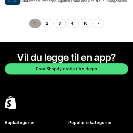
Guaranteed Protection Against Fraud and Non-fraud Chargebacks
1
2
3
4
10
Vil du legge til en app?
Prøv Shopify gratis i tre dager
Appkategorier
Populære kategorier