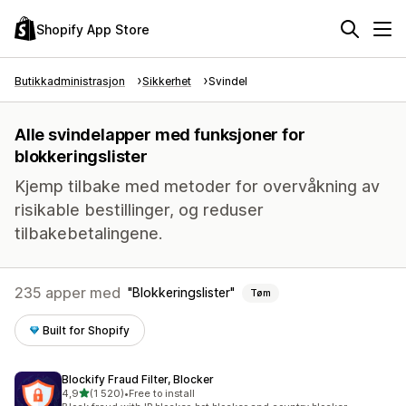
Shopify App Store
Butikkadministrasjon
Sikkerhet
Svindel
Alle svindelapper med funksjoner for
blokkeringslister
Kjemp tilbake med metoder for overvåkning av
risikable bestillinger, og reduser
tilbakebetalingene.
235 apper med
Blokkeringslister
Tøm
Built for Shopify
Blockify Fraud Filter, Blocker
av 5 stjerner
4,9
(1 520)
•
Free to install
Totalt 1520 omtaler