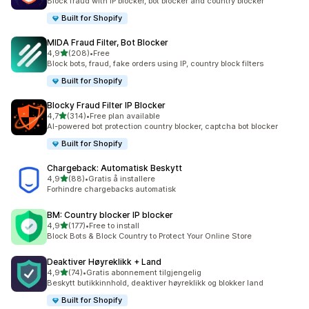
Block fraud with IP blocker, bot blocker and country blocker
Built for Shopify
MIDA Fraud Filter, Bot Blocker
av 5 stjerner
4,9
(208)
•
Free
Totalt 208 omtaler
Block bots, fraud, fake orders using IP, country block filters
Built for Shopify
Blocky Fraud Filter IP Blocker
av 5 stjerner
4,7
(314)
•
Free plan available
Totalt 314 omtaler
AI-powered bot protection country blocker, captcha bot blocker
Built for Shopify
Chargeback: Automatisk Beskytt
av 5 stjerner
4,9
(88)
•
Gratis å installere
Totalt 88 omtaler
Forhindre chargebacks automatisk
BM: Country blocker IP blocker
av 5 stjerner
4,9
(177)
•
Free to install
Totalt 177 omtaler
Block Bots & Block Country to Protect Your Online Store
Deaktiver Høyreklikk + Land
av 5 stjerner
4,9
(74)
•
Gratis abonnement tilgjengelig
Totalt 74 omtaler
Beskytt butikkinnhold, deaktiver høyreklikk og blokker land
Built for Shopify