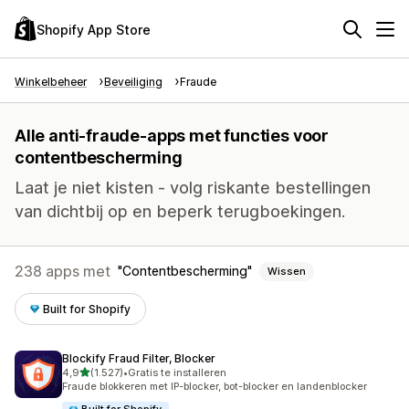
Shopify App Store
Winkelbeheer
Beveiliging
Fraude
Alle anti-fraude-apps met functies voor
contentbescherming
Laat je niet kisten - volg riskante bestellingen
van dichtbij op en beperk terugboekingen.
238 apps met
Contentbescherming
Wissen
Built for Shopify
Blockify Fraud Filter, Blocker
van 5 sterren
4,9
(1.527)
•
Gratis te installeren
1527 recensies in totaal
Fraude blokkeren met IP-blocker, bot-blocker en landenblocker