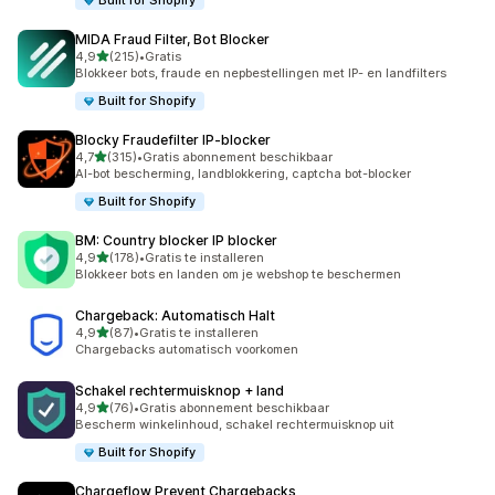
Built for Shopify
MIDA Fraud Filter, Bot Blocker
van 5 sterren
4,9
(215)
•
Gratis
215 recensies in totaal
Blokkeer bots, fraude en nepbestellingen met IP- en landfilters
Built for Shopify
Blocky Fraudefilter IP‑blocker
van 5 sterren
4,7
(315)
•
Gratis abonnement beschikbaar
315 recensies in totaal
AI-bot bescherming, landblokkering, captcha bot-blocker
Built for Shopify
BM: Country blocker IP blocker
van 5 sterren
4,9
(178)
•
Gratis te installeren
178 recensies in totaal
Blokkeer bots en landen om je webshop te beschermen
Chargeback: Automatisch Halt
van 5 sterren
4,9
(87)
•
Gratis te installeren
87 recensies in totaal
Chargebacks automatisch voorkomen
Schakel rechtermuisknop + land
van 5 sterren
4,9
(76)
•
Gratis abonnement beschikbaar
76 recensies in totaal
Bescherm winkelinhoud, schakel rechtermuisknop uit
Built for Shopify
Chargeflow Prevent Chargebacks