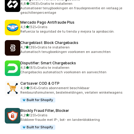
van 5 sterren
4,8
(363)
•
Gratis te installeren
363 recensies in totaal
Automatiseer terugboekingen en fraudepreventie en verlaag je
geschillenpercentage
Mercado Pago Antifraude Plus
van 5 sterren
4,5
(52)
•
Gratis
52 recensies in totaal
Refuerza la seguridad de tu tienda y mejora la aprobación.
Chargeblast: Block Chargebacks
van 5 sterren
4,7
(39)
•
Gratis te installeren
39 recensies in totaal
Automatisch terugboekingen voorkomen en aanvechten
Disputifier: Smart Chargebacks
van 5 sterren
4,5
(81)
•
Gratis te installeren
81 recensies in totaal
Chargebacks automatisch voorkomen en aanvechten
Cartsaver COD & OTP
van 5 sterren
4,9
(54)
•
Gratis abonnement beschikbaar
54 recensies in totaal
Remboursformulieren, bestelmeldingen, verlaten winkelwagens
Built for Shopify
Blockly Fraud Filter, Blocker
van 5 sterren
4,2
(23)
•
Gratis
23 recensies in totaal
Blokkeer fraude met IP-, bot- en landenblokkering
Built for Shopify