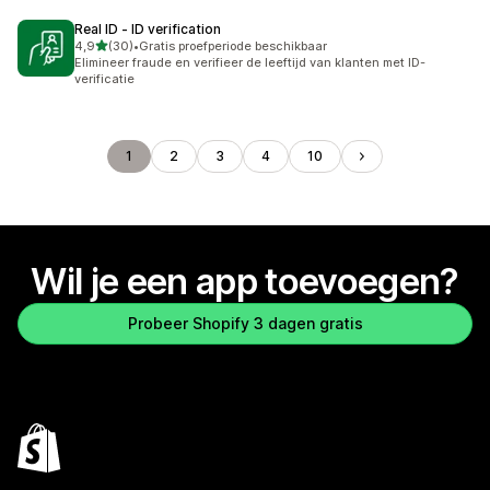
Real ID ‑ ID verification
van 5 sterren
4,9
(30)
•
Gratis proefperiode beschikbaar
30 recensies in totaal
Elimineer fraude en verifieer de leeftijd van klanten met ID-
verificatie
1
2
3
4
10
Wil je een app toevoegen?
Probeer Shopify 3 dagen gratis