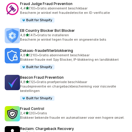
Fraud Judge Fraud Prevention
van 5 sterren
4,4
(10)
•
Gratis abonnement beschikbaar
10 recensies in totaal
Bescherm je winkel met fraudedetectie en ID-verificatie
Built for Shopify
EB Country Blocker Bot Blocker
van 5 sterren
4,8
(47)
•
Gratis te installeren
47 recensies in totaal
Bescherm je winkel tegen fraude en ongewenste bots
Dakaas‑fraudefilterblokkering
van 5 sterren
4,8
(210)
•
Gratis abonnement beschikbaar
210 recensies in totaal
Blokkeer fraude met Spy Blocker, IP-blokkering en landblokkeri
Built for Shopify
Beacon Fraud Prevention
van 5 sterren
4,8
(12)
•
Gratis proefperiode beschikbaar
12 recensies in totaal
Fraudepreventie en chargebackbescherming voor risicovolle
bestellingen
Built for Shopify
Fraud Control
van 5 sterren
2,4
(20)
•
Gratis
20 recensies in totaal
Blokkeer bekende fraude en automatiseer voor een hogere omzet.
Reclaim: Chargeback Recovery