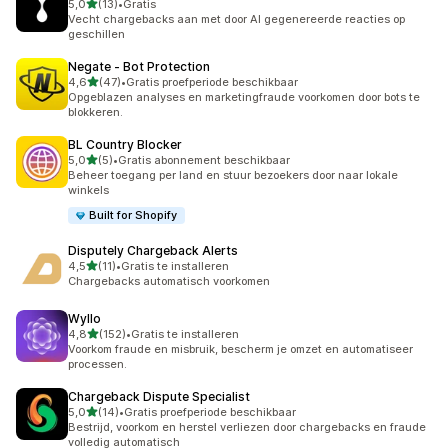
van 5 sterren
5,0
(13)
•
Gratis
13 recensies in totaal
Vecht chargebacks aan met door AI gegenereerde reacties op
geschillen
Negate ‑ Bot Protection
van 5 sterren
4,6
(47)
•
Gratis proefperiode beschikbaar
47 recensies in totaal
Opgeblazen analyses en marketingfraude voorkomen door bots te
blokkeren.
BL Country Blocker
van 5 sterren
5,0
(5)
•
Gratis abonnement beschikbaar
5 recensies in totaal
Beheer toegang per land en stuur bezoekers door naar lokale
winkels
Built for Shopify
Disputely Chargeback Alerts
van 5 sterren
4,5
(11)
•
Gratis te installeren
11 recensies in totaal
Chargebacks automatisch voorkomen
Wyllo
van 5 sterren
4,8
(152)
•
Gratis te installeren
152 recensies in totaal
Voorkom fraude en misbruik, bescherm je omzet en automatiseer
processen.
Chargeback Dispute Specialist
van 5 sterren
5,0
(14)
•
Gratis proefperiode beschikbaar
14 recensies in totaal
Bestrijd, voorkom en herstel verliezen door chargebacks en fraude
volledig automatisch