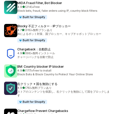
MIDA Fraud Filter, Bot Blocker
5つ星中
4.9
(214)
•
Free
合計レビュー数：214件
Block bots, fraud, fake orders using IP, country block filters
Built for Shopify
Blocky 不正フィルター・IPブロッカー
5つ星中
4.7
(315)
•
無料プランあり
合計レビュー数：315件
AIによるボット対策、国ブロッカー、キャプチャボットブロッカー
Built for Shopify
Chargeback：自動防止
5つ星中
4.9
(88)
•
無料インストール
合計レビュー数：88件
チャージバックを自動で防止
BM: Country blocker IP blocker
5つ星中
4.9
(177)
•
Free to install
合計レビュー数：177件
Block Bots & Block Country to Protect Your Online Store
右クリック + 国を無効にする
5つ星中
4.9
(76)
•
無料プランあり
合計レビュー数：76件
ストアのコンテンツを保護し、右クリックを無効にして国をブロックしま
す
Built for Shopify
Chargeflow Prevent Chargebacks