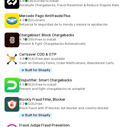
5つ星中
4.8
(363)
•
Free to install
合計レビュー数：363件
Automate Chargebacks, Fraud Prevention & Reduce Dispute Rate
Mercado Pago Antifraude Plus
5つ星中
4.5
(52)
•
Gratis
合計レビュー数：52件
Refuerza la seguridad de tu tienda y mejora la aprobación.
Chargeblast: Block Chargebacks
5つ星中
4.7
(39)
•
Free to install
合計レビュー数：39件
Prevent & Fight Chargebacks Automatically
Cartsaver COD & OTP
5つ星中
4.9
(54)
•
Free plan available
合計レビュー数：54件
Cash on Delivery Forms, Order Notifications, Abandoned Carts
Built for Shopify
Disputifier: Smart Chargebacks
5つ星中
4.5
(82)
•
Free to install
合計レビュー数：82件
Prevent and fight chargebacks on autopilot
Blockly Fraud Filter, Blocker
5つ星中
4.2
(23)
•
Free
合計レビュー数：23件
Block fraud with IP blocker, bot blocker and country blocker
Built for Shopify
Fraud Judge Fraud Prevention