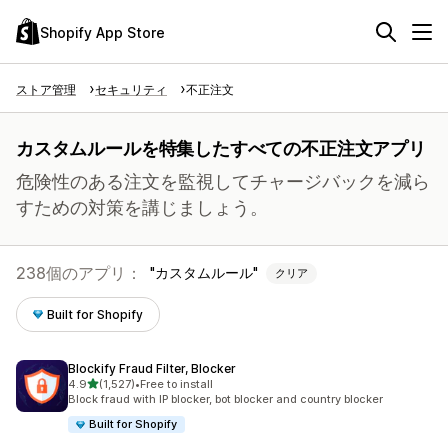
Shopify App Store
ストア管理
セキュリティ
不正注文
カスタムルールを特集したすべての不正注文アプリ
危険性のある注文を監視してチャージバックを減ら
すための対策を講じましょう。
238個のアプリ：
カスタムルール
クリア
Built for Shopify
Blockify Fraud Filter, Blocker
5つ星中
4.9
(1,527)
•
Free to install
合計レビュー数：1527件
Block fraud with IP blocker, bot blocker and country blocker
Built for Shopify