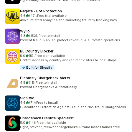
Fight chargebacks with AI-built dispute responses
Negate ‑ Bot Protection
5つ星中
4.6
(47)
•
Free trial available
合計レビュー数：47件
Avoid inflated analytics and marketing fraud by blocking bots.
Wyllo
5つ星中
4.8
(152)
•
Free to install
合計レビュー数：152件
Prevent fraud & abuse, protect revenue, & automate operations.
BL Country Blocker
5つ星中
5.0
(5)
•
Free plan available
合計レビュー数：5件
Control access by country and redirect visitors to local shops
Built for Shopify
Disputely Chargeback Alerts
5つ星中
4.5
(11)
•
Free to install
合計レビュー数：11件
Prevent Chargebacks Automatically
Signifyd
5つ星中
4.6
(71)
•
Free to install
合計レビュー数：71件
Guaranteed Protection Against Fraud and Non-fraud Chargebacks
Chargeback Dispute Specialist
5つ星中
5.0
(14)
•
Free trial available
合計レビュー数：14件
Fight, prevent, recover chargebacks & fraud losses hands-free