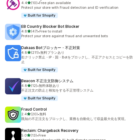
5つ星中
4.4
(10)
•
Free plan available
合計レビュー数：10件
Protect your store with Fraud detection and ID verification
Built for Shopify
EB Country Blocker Bot Blocker
5つ星中
4.8
(47)
•
Free to install
合計レビュー数：47件
Protect your store against fraud and unwanted bots
Dakaas Botブロッカー・不正対策
5つ星中
4.8
(211)
•
無料プランあり
合計レビュー数：211件
右クリック禁止・IP・国・Botをブロックし、不正アクセスとコピーを防
止
Built for Shopify
Beacon 不正注文防御システム
5つ星中
4.8
(12)
•
無料体験あり
合計レビュー数：12件
不正注文の防止と検知をする不正管理システム
Built for Shopify
Fraud Control
5つ星中
2.4
(20)
•
無料
合計レビュー数：20件
既知の不正注文をブロックし、業務を自動化して収益最大化を実現。
Reclaim: Chargeback Recovery
5つ星中
5.0
(13)
•
Free
合計レビュー数：13件