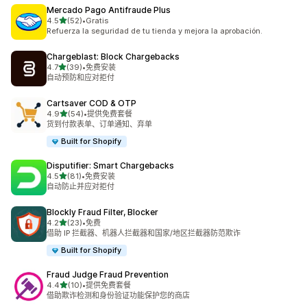
Mercado Pago Antifraude Plus
星（满分 5 星）
4.5
(52)
•
Gratis
总共 52 条评论
Refuerza la seguridad de tu tienda y mejora la aprobación.
Chargeblast: Block Chargebacks
星（满分 5 星）
4.7
(39)
•
免费安装
总共 39 条评论
自动预防和应对拒付
Cartsaver COD & OTP
星（满分 5 星）
4.9
(54)
•
提供免费套餐
总共 54 条评论
货到付款表单、订单通知、弃单
Built for Shopify
Disputifier: Smart Chargebacks
星（满分 5 星）
4.5
(81)
•
免费安装
总共 81 条评论
自动防止并应对拒付
Blockly Fraud Filter, Blocker
星（满分 5 星）
4.2
(23)
•
免费
总共 23 条评论
借助 IP 拦截器、机器人拦截器和国家/地区拦截器防范欺诈
Built for Shopify
Fraud Judge Fraud Prevention
星（满分 5 星）
4.4
(10)
•
提供免费套餐
总共 10 条评论
借助欺诈检测和身份验证功能保护您的商店