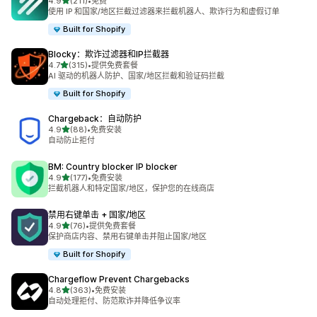
星（满分 5 星）
4.9
(211)
•
免费
总共 211 条评论
使用 IP 和国家/地区拦截过滤器来拦截机器人、欺诈行为和虚假订单
Built for Shopify
Blocky：欺诈过滤器和IP拦截器
星（满分 5 星）
4.7
(315)
•
提供免费套餐
总共 315 条评论
AI 驱动的机器人防护、国家/地区拦截和验证码拦截
Built for Shopify
Chargeback：自动防护
星（满分 5 星）
4.9
(88)
•
免费安装
总共 88 条评论
自动防止拒付
BM: Country blocker IP blocker
星（满分 5 星）
4.9
(177)
•
免费安装
总共 177 条评论
拦截机器人和特定国家/地区，保护您的在线商店
禁用右键单击 + 国家/地区
星（满分 5 星）
4.9
(76)
•
提供免费套餐
总共 76 条评论
保护商店内容、禁用右键单击并阻止国家/地区
Built for Shopify
Chargeflow Prevent Chargebacks
星（满分 5 星）
4.8
(363)
•
免费安装
总共 363 条评论
自动处理拒付、防范欺诈并降低争议率