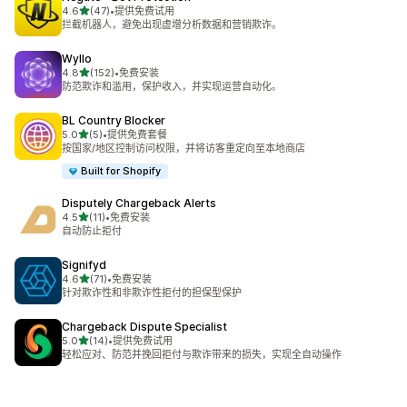
星（满分 5 星）
4.6
(47)
•
提供免费试用
总共 47 条评论
拦截机器人，避免出现虚增分析数据和营销欺诈。
Wyllo
星（满分 5 星）
4.8
(152)
•
免费安装
总共 152 条评论
防范欺诈和滥用，保护收入，并实现运营自动化。
BL Country Blocker
星（满分 5 星）
5.0
(5)
•
提供免费套餐
总共 5 条评论
按国家/地区控制访问权限，并将访客重定向至本地商店
Built for Shopify
Disputely Chargeback Alerts
星（满分 5 星）
4.5
(11)
•
免费安装
总共 11 条评论
自动防止拒付
Signifyd
星（满分 5 星）
4.6
(71)
•
免费安装
总共 71 条评论
针对欺诈性和非欺诈性拒付的担保型保护
Chargeback Dispute Specialist
星（满分 5 星）
5.0
(14)
•
提供免费试用
总共 14 条评论
轻松应对、防范并挽回拒付与欺诈带来的损失，实现全自动操作