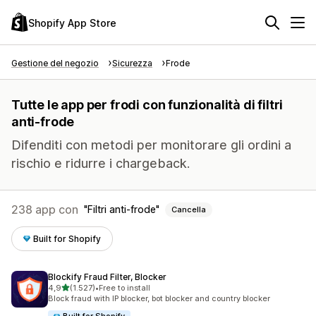
Shopify App Store
Gestione del negozio
Sicurezza
Frode
Tutte le app per frodi con funzionalità di filtri
anti-frode
Difenditi con metodi per monitorare gli ordini a
rischio e ridurre i chargeback.
238 app con
Filtri anti-frode
Cancella
Built for Shopify
Blockify Fraud Filter, Blocker
stelle su 5
4,9
(1.527)
•
Free to install
1527 recensioni totali
Block fraud with IP blocker, bot blocker and country blocker