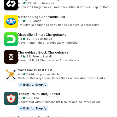
stelle su 5
4,8
(363)
•
Free to install
363 recensioni totali
Automate Chargebacks, Fraud Prevention & Reduce Dispute Rate
Mercado Pago Antifraude Plus
stelle su 5
4,5
(52)
•
Gratis
52 recensioni totali
Refuerza la seguridad de tu tienda y mejora la aprobación.
Disputifier: Smart Chargebacks
stelle su 5
4,5
(82)
•
Free to install
82 recensioni totali
Prevent and fight chargebacks on autopilot
Chargeblast: Block Chargebacks
stelle su 5
4,7
(39)
•
Free to install
39 recensioni totali
Prevent & Fight Chargebacks Automatically
Cartsaver COD & OTP
stelle su 5
4,9
(54)
•
Free plan available
54 recensioni totali
Cash on Delivery Forms, Order Notifications, Abandoned Carts
Built for Shopify
Blockly Fraud Filter, Blocker
stelle su 5
4,2
(23)
•
Free
23 recensioni totali
Block fraud with IP blocker, bot blocker and country blocker
Built for Shopify