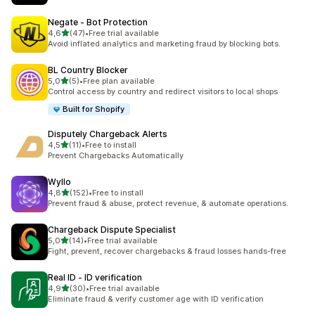
Negate ‑ Bot Protection
stelle su 5
4,6
(47)
•
Free trial available
47 recensioni totali
Avoid inflated analytics and marketing fraud by blocking bots.
BL Country Blocker
stelle su 5
5,0
(5)
•
Free plan available
5 recensioni totali
Control access by country and redirect visitors to local shops
Built for Shopify
Disputely Chargeback Alerts
stelle su 5
4,5
(11)
•
Free to install
11 recensioni totali
Prevent Chargebacks Automatically
Wyllo
stelle su 5
4,8
(152)
•
Free to install
152 recensioni totali
Prevent fraud & abuse, protect revenue, & automate operations.
Chargeback Dispute Specialist
stelle su 5
5,0
(14)
•
Free trial available
14 recensioni totali
Fight, prevent, recover chargebacks & fraud losses hands-free
Real ID ‑ ID verification
stelle su 5
4,9
(30)
•
Free trial available
30 recensioni totali
Eliminate fraud & verify customer age with ID verification