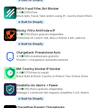
Built for Shopify
MIDA Fraud Filter, Bot Blocker
stelle su 5
4,9
(215)
•
Free
215 recensioni totali
Block bots, fraud, fake orders using IP, country block filters
Built for Shopify
Blocky: Filtro Antifrode e IP
stelle su 5
4,7
(315)
•
Piano gratuito disponibile
315 recensioni totali
Protezione IA contro i bot, blocco Paese e bot captcha
Built for Shopify
Chargeback: Prevenzione Auto
stelle su 5
4,9
(88)
•
Installazione gratuita
88 recensioni totali
Previeni i chargeback automaticamente
BM: Country blocker IP blocker
stelle su 5
4,9
(177)
•
Free to install
177 recensioni totali
Block Bots & Block Country to Protect Your Online Store
Disabilita clic destro + Paese
stelle su 5
4,9
(76)
•
Piano gratuito disponibile
76 recensioni totali
Proteggi il contenuto del negozio, disabilita il clic destro
Built for Shopify
Chargeflow Prevent Chargebacks