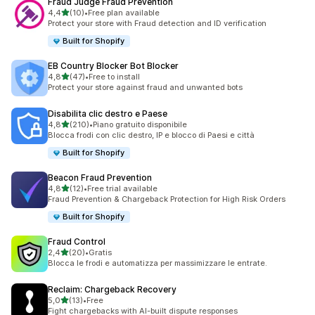
Fraud Judge Fraud Prevention
stelle su 5
4,4
(10)
•
Free plan available
10 recensioni totali
Protect your store with Fraud detection and ID verification
Built for Shopify
EB Country Blocker Bot Blocker
stelle su 5
4,8
(47)
•
Free to install
47 recensioni totali
Protect your store against fraud and unwanted bots
Disabilita clic destro e Paese
stelle su 5
4,8
(210)
•
Piano gratuito disponibile
210 recensioni totali
Blocca frodi con clic destro, IP e blocco di Paesi e città
Built for Shopify
Beacon Fraud Prevention
stelle su 5
4,8
(12)
•
Free trial available
12 recensioni totali
Fraud Prevention & Chargeback Protection for High Risk Orders
Built for Shopify
Fraud Control
stelle su 5
2,4
(20)
•
Gratis
20 recensioni totali
Blocca le frodi e automatizza per massimizzare le entrate.
Reclaim: Chargeback Recovery
stelle su 5
5,0
(13)
•
Free
13 recensioni totali
Fight chargebacks with AI-built dispute responses