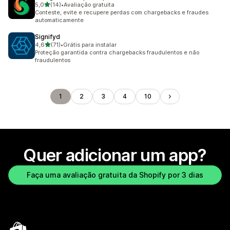
de 5 estrelas
5,0
(14)
•
Avaliação gratuita
14 avaliações ao todo
Conteste, evite e recupere perdas com chargebacks e fraudes
automaticamente
Signifyd
de 5 estrelas
4,6
(71)
•
Grátis para instalar
71 avaliações ao todo
Proteção garantida contra chargebacks fraudulentos e não
fraudulentos
1
2
3
4
10
Quer adicionar um app?
Faça uma avaliação gratuita da Shopify por 3 dias