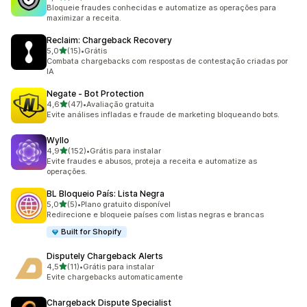
20 avaliações ao todo
Bloqueie fraudes conhecidas e automatize as operações para
maximizar a receita.
Reclaim: Chargeback Recovery
de 5 estrelas
5,0
(15)
•
Grátis
15 avaliações ao todo
Combata chargebacks com respostas de contestação criadas por
IA
Negate ‑ Bot Protection
de 5 estrelas
4,6
(47)
•
Avaliação gratuita
47 avaliações ao todo
Evite análises infladas e fraude de marketing bloqueando bots.
Wyllo
de 5 estrelas
4,9
(152)
•
Grátis para instalar
152 avaliações ao todo
Evite fraudes e abusos, proteja a receita e automatize as
operações.
BL Bloqueio País: Lista Negra
de 5 estrelas
5,0
(5)
•
Plano gratuito disponível
5 avaliações ao todo
Redirecione e bloqueie países com listas negras e brancas
Built for Shopify
Disputely Chargeback Alerts
de 5 estrelas
4,5
(11)
•
Grátis para instalar
11 avaliações ao todo
Evite chargebacks automaticamente
Chargeback Dispute Specialist