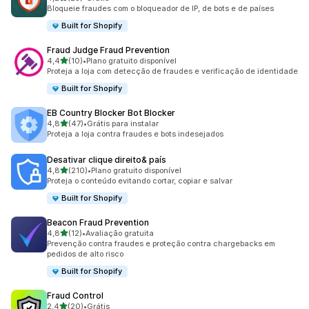
23 avaliações ao todo
Bloqueie fraudes com o bloqueador de IP, de bots e de países
Built for Shopify
Fraud Judge Fraud Prevention
de 5 estrelas
4,4
(10)
•
Plano gratuito disponível
10 avaliações ao todo
Proteja a loja com detecção de fraudes e verificação de identidade
Built for Shopify
EB Country Blocker Bot Blocker
de 5 estrelas
4,8
(47)
•
Grátis para instalar
47 avaliações ao todo
Proteja a loja contra fraudes e bots indesejados
Desativar clique direito& país
de 5 estrelas
4,8
(210)
•
Plano gratuito disponível
210 avaliações ao todo
Proteja o conteúdo evitando cortar, copiar e salvar
Built for Shopify
Beacon Fraud Prevention
de 5 estrelas
4,8
(12)
•
Avaliação gratuita
12 avaliações ao todo
Prevenção contra fraudes e proteção contra chargebacks em
pedidos de alto risco
Built for Shopify
Fraud Control
de 5 estrelas
2,4
(20)
•
Grátis