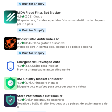
Built for Shopify
MIDA Fraud Filter, Bot Blocker
de 5 estrelas
4,9
(208)
•
Grátis
208 avaliações ao todo
Bloqueie bots, fraudes e pedidos falsos usando filtros de bloqueio
por IP e país
Built for Shopify
Blocky: Filtro Antifraude e IP
de 5 estrelas
4,7
(314)
•
Plano gratuito disponível
314 avaliações ao todo
Proteção com IA contra bots, bloqueio de país e captcha
Built for Shopify
Chargeback: Prevenção Auto
de 5 estrelas
4,9
(88)
•
Grátis para instalar
88 avaliações ao todo
Previna chargebacks automaticamente
BM: Country blocker IP blocker
de 5 estrelas
4,9
(177)
•
Grátis para instalar
177 avaliações ao todo
Bloqueie bots e países para proteger sua loja virtual
Store Protection & Bot Blocker
de 5 estrelas
4,9
(74)
•
Plano gratuito disponível
74 avaliações ao todo
Desative o botão direito, bloqueador de países, de espionagem e de
IP