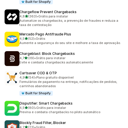
Built for Shopify
Chargeflow Prevent Chargebacks
de 5 estrelas
4,8
(363)
•
Grátis para instalar
363 avaliações ao todo
Automatize os chargebacks, a prevenção de fraudes e reduza a
taxa de contestação
Mercado Pago Antifraude Plus
de 5 estrelas
4,5
(52)
•
Grátis
52 avaliações ao todo
Aumente a segurança do seu site e melhore a taxa de aprovação.
Chargeblast: Block Chargebacks
de 5 estrelas
4,7
(39)
•
Grátis para instalar
39 avaliações ao todo
Evite e combata chargebacks automaticamente
Cartsaver COD & OTP
de 5 estrelas
4,9
(54)
•
Plano gratuito disponível
54 avaliações ao todo
Formulários de pagamento na entrega, notificações de pedidos,
carrinhos abandonados
Built for Shopify
Disputifier: Smart Chargebacks
de 5 estrelas
4,5
(80)
•
Grátis para instalar
80 avaliações ao todo
Previna e combata chargebacks no piloto automático
Blockly Fraud Filter, Blocker
de 5 estrelas
4,2
(23)
•
Grátis