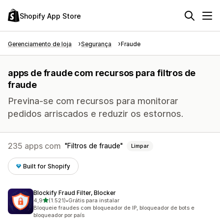
Shopify App Store
Gerenciamento de loja
Segurança
Fraude
apps de fraude com recursos para filtros de
fraude
Previna-se com recursos para monitorar
pedidos arriscados e reduzir os estornos.
235 apps com
Filtros de fraude
Limpar
Built for Shopify
Blockify Fraud Filter, Blocker
de 5 estrelas
4,9
(1.521)
•
Grátis para instalar
1521 avaliações ao todo
Bloqueie fraudes com bloqueador de IP, bloqueador de bots e
bloqueador por país