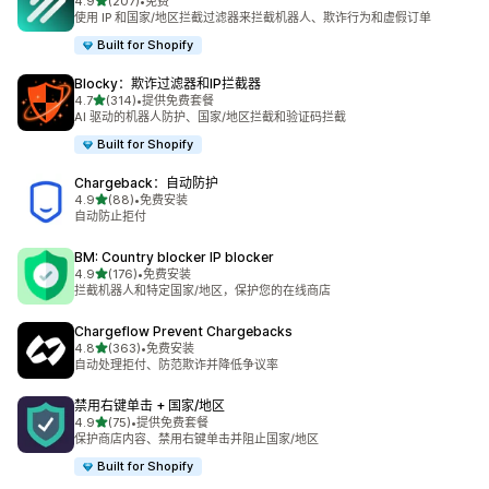
星（满分 5 星）
4.9
(207)
•
免费
总共 207 条评论
使用 IP 和国家/地区拦截过滤器来拦截机器人、欺诈行为和虚假订单
Built for Shopify
Blocky：欺诈过滤器和IP拦截器
星（满分 5 星）
4.7
(314)
•
提供免费套餐
总共 314 条评论
AI 驱动的机器人防护、国家/地区拦截和验证码拦截
Built for Shopify
Chargeback：自动防护
星（满分 5 星）
4.9
(88)
•
免费安装
总共 88 条评论
自动防止拒付
BM: Country blocker IP blocker
星（满分 5 星）
4.9
(176)
•
免费安装
总共 176 条评论
拦截机器人和特定国家/地区，保护您的在线商店
Chargeflow Prevent Chargebacks
星（满分 5 星）
4.8
(363)
•
免费安装
总共 363 条评论
自动处理拒付、防范欺诈并降低争议率
禁用右键单击 + 国家/地区
星（满分 5 星）
4.9
(75)
•
提供免费套餐
总共 75 条评论
保护商店内容、禁用右键单击并阻止国家/地区
Built for Shopify