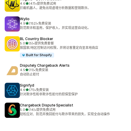
星（满分 5 星）
4.6
(47)
•
提供免费试用
总共 47 条评论
拦截机器人，避免出现虚增分析数据和营销欺诈。
Wyllo
星（满分 5 星）
4.9
(152)
•
免费安装
总共 152 条评论
防范欺诈和滥用，保护收入，并实现运营自动化。
BL Country Blocker
星（满分 5 星）
5.0
(5)
•
提供免费套餐
总共 5 条评论
按国家/地区控制访问权限，并将访客重定向至本地商店
Built for Shopify
Disputely Chargeback Alerts
星（满分 5 星）
4.5
(11)
•
免费安装
总共 11 条评论
自动防止拒付
Signifyd
星（满分 5 星）
4.6
(71)
•
免费安装
总共 71 条评论
针对欺诈性和非欺诈性拒付的担保型保护
Chargeback Dispute Specialist
星（满分 5 星）
5.0
(14)
•
提供免费试用
总共 14 条评论
轻松应对、防范并挽回拒付与欺诈带来的损失，实现全自动操作