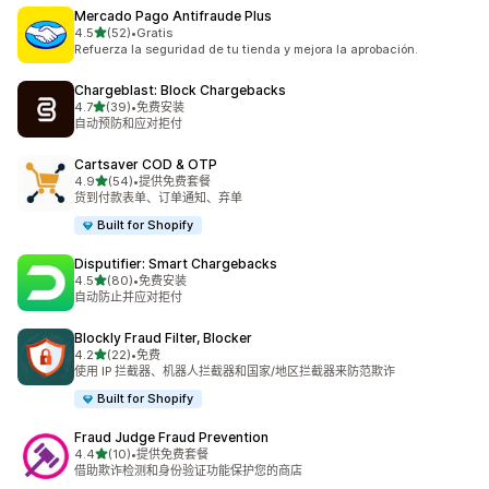
Mercado Pago Antifraude Plus
星（满分 5 星）
4.5
(52)
•
Gratis
总共 52 条评论
Refuerza la seguridad de tu tienda y mejora la aprobación.
Chargeblast: Block Chargebacks
星（满分 5 星）
4.7
(39)
•
免费安装
总共 39 条评论
自动预防和应对拒付
Cartsaver COD & OTP
星（满分 5 星）
4.9
(54)
•
提供免费套餐
总共 54 条评论
货到付款表单、订单通知、弃单
Built for Shopify
Disputifier: Smart Chargebacks
星（满分 5 星）
4.5
(80)
•
免费安装
总共 80 条评论
自动防止并应对拒付
Blockly Fraud Filter, Blocker
星（满分 5 星）
4.2
(22)
•
免费
总共 22 条评论
使用 IP 拦截器、机器人拦截器和国家/地区拦截器来防范欺诈
Built for Shopify
Fraud Judge Fraud Prevention
星（满分 5 星）
4.4
(10)
•
提供免费套餐
总共 10 条评论
借助欺诈检测和身份验证功能保护您的商店