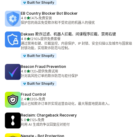
Built for Shopify
EB Country Blocker Bot Blocker
星（满分 5 星）
4.8
(47)
•
免费安装
总共 47 条评论
保护您的商店免受欺诈和不受欢迎的机器人的侵扰
Dakaas 欺诈过滤、机器人拦截、间谍程序拦截、禁用右键
星（满分 5 星）
4.8
(210)
•
提供免费套餐
总共 210 条评论
通过禁用右键、拦截监控、内容保护、IP 封锁、安全扫描以及城市与国家级
封锁功能，实现欺诈防范与控制。
Built for Shopify
Beacon Fraud Prevention
星（满分 5 星）
4.8
(12)
•
提供免费试用
总共 12 条评论
针对高风险订单的欺诈防范与拒付保护
Built for Shopify
Fraud Control
星（满分 5 星）
2.4
(20)
•
免费
总共 20 条评论
阻止已知欺诈订单并实现运营自动化，最大限度地提高收入。
Reclaim: Chargeback Recovery
星（满分 5 星）
5.0
(12)
•
免费
总共 12 条评论
利用 AI 生成的争议回复应对拒付
Negate ‑ Bot Protection