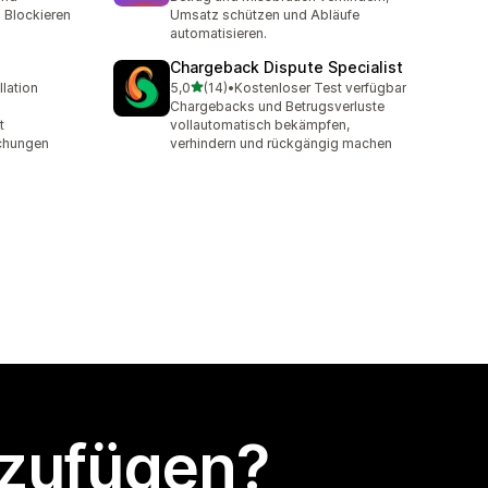
 Blockieren
Umsatz schützen und Abläufe
automatisieren.
Chargeback Dispute Specialist
von 5 Sternen
llation
5,0
(14)
•
Kostenloser Test verfügbar
14 Rezensionen insgesamt
Chargebacks und Betrugsverluste
t
vollautomatisch bekämpfen,
chungen
verhindern und rückgängig machen
nzufügen?