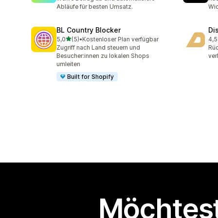
Abläufe für besten Umsatz.
Wi
BL Country Blocker
Di
von 5 Sternen
5,0
(5)
•
Kostenloser Plan verfügbar
4,5
5 Rezensionen insgesamt
11 
Zugriff nach Land steuern und
Rü
Besucher:innen zu lokalen Shops
ver
umleiten
Built for Shopify
Möchtest