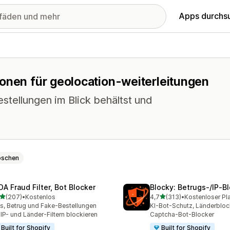
Apps durchs
ionen für geolocation-weiterleitungen
stellungen im Blick behältst und
öschen
DA Fraud Filter, Bot Blocker
Blocky: Betrugs‑/IP‑B
von 5 Sternen
von 5 Sternen
(207)
•
Kostenlos
4,7
(313)
•
Kostenloser Pl
 Rezensionen insgesamt
313 Rezensionen insgesa
s, Betrug und Fake-Bestellungen
KI-Bot-Schutz, Länderbloc
 IP- und Länder-Filtern blockieren
Captcha-Bot-Blocker
Built for Shopify
Built for Shopify