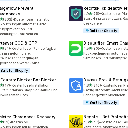
argeflow Prevent
Rechtsklick deaktivie
von 5 Sternen
argebacks
4,9
(75)
•
Kostenloser Pla
75 Rezensionen insgesam
Store-Inhalte schützen, Re
von 5 Sternen
(363)
•
Kostenlose Installation
 Rezensionen insgesamt
deaktivieren
kbuchungen automatisieren,
rugsprävention und
Built for Shopify
echtungsquote senken
rtsaver COD & OTP
Disputifier: Smart Ch
von 5 Sternen
von 5 Sternen
(54)
•
Kostenloser Plan verfügbar
4,5
(80)
•
Kostenlose Insta
Rezensionen insgesamt
80 Rezensionen insgesam
chnahmeformulare,
Rückbuchungen automatis
tellbenachrichtigungen,
verhindern und bekämpfen
gebrochene Warenkörbe
Built for Shopify
 Country Blocker Bot Blocker
Dakaas Bot‑ & Betrug
von 5 Sternen
von 5 Sternen
(47)
•
Kostenlose Installation
4,8
(210)
•
Kostenloser Pl
Rezensionen insgesamt
210 Rezensionen insgesa
utz für deinen Shop vor Betrug und
Betrug stoppen: Rechtsklic
rwünschten Bots
Länder gezielt blockieren
Built for Shopify
claim: Chargeback Recovery
Negate ‑ Bot Protecti
von 5 Sternen
von 5 Sternen
(12)
•
Kostenlos
4,6
(47)
•
Kostenloser Tes
Rezensionen insgesamt
47 Rezensionen insgesam
kbuchungen mit KI-erstellten
Verfälschte Analysedaten 