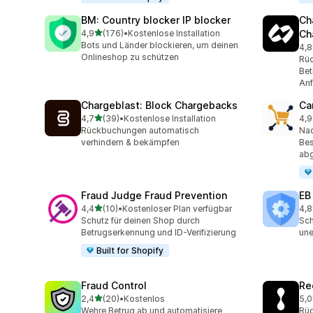
BM: Country blocker IP blocker
Ch
von 5 Sternen
4,9
(176)
•
Kostenlose Installation
Ch
176 Rezensionen insgesamt
Bots und Länder blockieren, um deinen
4,8
363
Onlineshop zu schützen
Rüc
Bet
Anf
Chargeblast: Block Chargebacks
Ca
von 5 Sternen
4,7
(39)
•
Kostenlose Installation
4,9
39 Rezensionen insgesamt
54 
Rückbuchungen automatisch
Na
verhindern & bekämpfen
Bes
ab
Fraud Judge Fraud Prevention
EB
von 5 Sternen
4,4
(10)
•
Kostenloser Plan verfügbar
4,8
10 Rezensionen insgesamt
47 
Schutz für deinen Shop durch
Sch
Betrugserkennung und ID-Verifizierung
une
Built for Shopify
Fraud Control
Re
von 5 Sternen
2,4
(20)
•
Kostenlos
5,0
20 Rezensionen insgesamt
12 
Wehre Betrug ab und automatisiere
Rüc