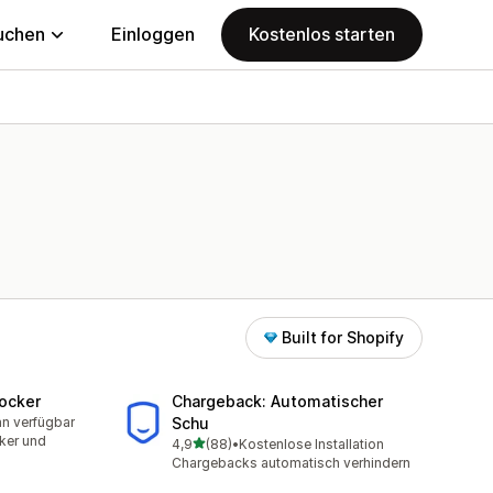
uchen
Einloggen
Kostenlos starten
Built for Shopify
locker
Chargeback: Automatischer
an verfügbar
Schu
mt
ker und
von 5 Sternen
4,9
(88)
•
Kostenlose Installation
88 Rezensionen insgesamt
Chargebacks automatisch verhindern