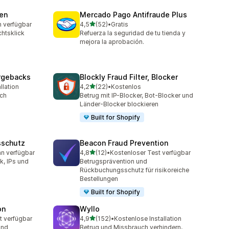
ren
Mercado Pago Antifraude Plus
von 5 Sternen
n verfügbar
4,5
(52)
•
Gratis
t
52 Rezensionen insgesamt
chtsklick
Refuerza la seguridad de tu tienda y
mejora la aprobación.
argebacks
Blockly Fraud Filter, Blocker
von 5 Sternen
llation
4,2
(22)
•
Kostenlos
t
22 Rezensionen insgesamt
ch
Betrug mit IP-Blocker, Bot-Blocker und
Länder-Blocker blockieren
Built for Shopify
sschutz
Beacon Fraud Prevention
von 5 Sternen
an verfügbar
4,8
(12)
•
Kostenloser Test verfügbar
mt
12 Rezensionen insgesamt
k, IPs und
Betrugsprävention und
Rückbuchungsschutz für risikoreiche
Bestellungen
Built for Shopify
on
Wyllo
von 5 Sternen
t verfügbar
4,9
(152)
•
Kostenlose Installation
t
152 Rezensionen insgesamt
und
Betrug und Missbrauch verhindern,