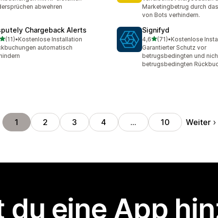
dersprüchen abwehren
Marketingbetrug durch das
von Bots verhindern.
sputely Chargeback Alerts
Signifyd
von 5 Sternen
von 5 Sternen
(11)
•
Kostenlose Installation
4,6
(71)
•
Kostenlose Insta
Rezensionen insgesamt
71 Rezensionen insgesamt
ckbuchungen automatisch
Garantierter Schutz vor
hindern
betrugsbedingten und nich
betrugsbedingten Rückbu
Weiter
1
2
3
4
…
10
 du eine App hi