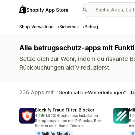
Shopify App Store
Shop-Verwaltung
Sicherheit
Betrug
Alle betrugsschutz-apps mit Funkt
Setze dich zur Wehr, indem du riskante Be
Rückbuchungen aktiv reduzierst.
236 Apps mit
Geolocation-Weiterleitungen
L
Blockify Fraud Filter, Blocker
MI
von 5 Sternen
4,9
(1.520)
•
Kostenlose Installation
4,9
1520 Rezensionen insgesamt
207
Betrugsprävention mit IP-Blocker, Bot-
Bot
Blocker und Länder-Blocker
mit
Built for Shopify