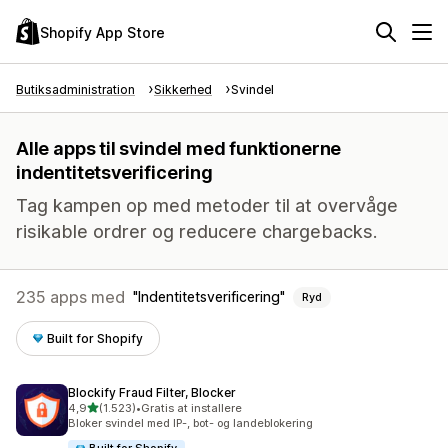
Shopify App Store
Butiksadministration
Sikkerhed
Svindel
Alle apps til svindel med funktionerne
indentitetsverificering
Tag kampen op med metoder til at overvåge
risikable ordrer og reducere chargebacks.
235 apps med
Indentitetsverificering
Ryd
Built for Shopify
Blockify Fraud Filter, Blocker
ud af 5 stjerner
4,9
(1.523)
•
Gratis at installere
1523 anmeldelser i alt
Bloker svindel med IP-, bot- og landeblokering