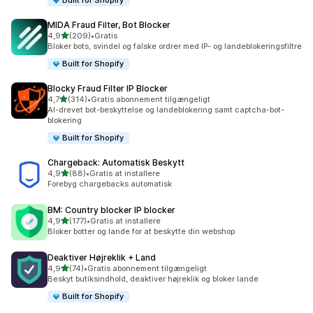
Built for Shopify
MIDA Fraud Filter, Bot Blocker
ud af 5 stjerner
4,9
(209)
•
Gratis
209 anmeldelser i alt
Bloker bots, svindel og falske ordrer med IP- og landeblokeringsfiltre
Built for Shopify
Blocky Fraud Filter IP Blocker
ud af 5 stjerner
4,7
(314)
•
Gratis abonnement tilgængeligt
314 anmeldelser i alt
AI-drevet bot-beskyttelse og landeblokering samt captcha-bot-
blokering
Built for Shopify
Chargeback: Automatisk Beskytt
ud af 5 stjerner
4,9
(88)
•
Gratis at installere
88 anmeldelser i alt
Forebyg chargebacks automatisk
BM: Country blocker IP blocker
ud af 5 stjerner
4,9
(177)
•
Gratis at installere
177 anmeldelser i alt
Bloker botter og lande for at beskytte din webshop
Deaktiver Højreklik + Land
ud af 5 stjerner
4,9
(74)
•
Gratis abonnement tilgængeligt
74 anmeldelser i alt
Beskyt butiksindhold, deaktiver højreklik og bloker lande
Built for Shopify