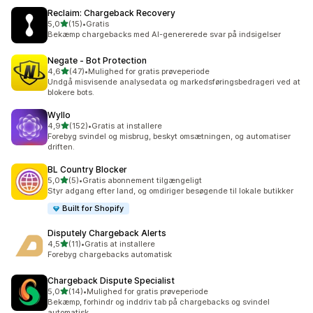
Reclaim: Chargeback Recovery
ud af 5 stjerner
5,0
(15)
•
Gratis
15 anmeldelser i alt
Bekæmp chargebacks med AI-genererede svar på indsigelser
Negate ‑ Bot Protection
ud af 5 stjerner
4,6
(47)
•
Mulighed for gratis prøveperiode
47 anmeldelser i alt
Undgå misvisende analysedata og markedsføringsbedrageri ved at
blokere bots.
Wyllo
ud af 5 stjerner
4,9
(152)
•
Gratis at installere
152 anmeldelser i alt
Forebyg svindel og misbrug, beskyt omsætningen, og automatiser
driften.
BL Country Blocker
ud af 5 stjerner
5,0
(5)
•
Gratis abonnement tilgængeligt
5 anmeldelser i alt
Styr adgang efter land, og omdiriger besøgende til lokale butikker
Built for Shopify
Disputely Chargeback Alerts
ud af 5 stjerner
4,5
(11)
•
Gratis at installere
11 anmeldelser i alt
Forebyg chargebacks automatisk
Chargeback Dispute Specialist
ud af 5 stjerner
5,0
(14)
•
Mulighed for gratis prøveperiode
14 anmeldelser i alt
Bekæmp, forhindr og inddriv tab på chargebacks og svindel
automatisk