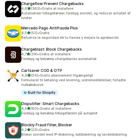
Chargeflow Prevent Chargebacks
ud af 5 stjerner
4,8
(363)
•
Gratis at installere
363 anmeldelser i alt
Automatiser tilbageførsler, forebyg svindel, og reducer antallet af
tvister
Mercado Pago Antifraude Plus
ud af 5 stjerner
4,5
(52)
•
Gratis
52 anmeldelser i alt
Refuerza la seguridad de tu tienda y mejora la aprobación.
Chargeblast: Block Chargebacks
ud af 5 stjerner
4,7
(39)
•
Gratis at installere
39 anmeldelser i alt
Forebyg og bekæmp chargebacks automatisk
Cartsaver COD & OTP
ud af 5 stjerner
4,9
(54)
•
Gratis abonnement tilgængeligt
54 anmeldelser i alt
Formularer til betaling ved levering, ordremeddelelser, forladte
indkøbskurve
Built for Shopify
Disputifier: Smart Chargebacks
ud af 5 stjerner
4,5
(80)
•
Gratis at installere
80 anmeldelser i alt
Forebyg og bekæmp tilbageførsler på autopilot
Blockly Fraud Filter, Blocker
ud af 5 stjerner
4,2
(23)
•
Gratis
23 anmeldelser i alt
Bloker svindel med IP-blokering, botblokering og landeblokering