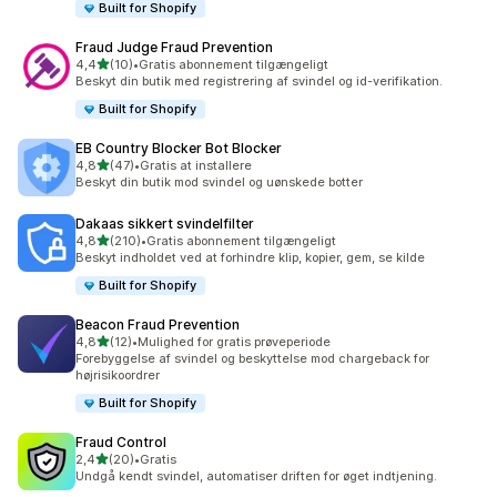
Built for Shopify
Fraud Judge Fraud Prevention
ud af 5 stjerner
4,4
(10)
•
Gratis abonnement tilgængeligt
10 anmeldelser i alt
Beskyt din butik med registrering af svindel og id-verifikation.
Built for Shopify
EB Country Blocker Bot Blocker
ud af 5 stjerner
4,8
(47)
•
Gratis at installere
47 anmeldelser i alt
Beskyt din butik mod svindel og uønskede botter
Dakaas sikkert svindelfilter
ud af 5 stjerner
4,8
(210)
•
Gratis abonnement tilgængeligt
210 anmeldelser i alt
Beskyt indholdet ved at forhindre klip, kopier, gem, se kilde
Built for Shopify
Beacon Fraud Prevention
ud af 5 stjerner
4,8
(12)
•
Mulighed for gratis prøveperiode
12 anmeldelser i alt
Forebyggelse af svindel og beskyttelse mod chargeback for
højrisikoordrer
Built for Shopify
Fraud Control
ud af 5 stjerner
2,4
(20)
•
Gratis
20 anmeldelser i alt
Undgå kendt svindel, automatiser driften for øget indtjening.