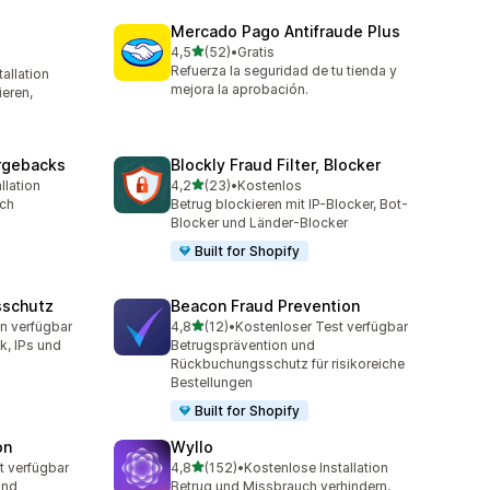
Mercado Pago Antifraude Plus
von 5 Sternen
4,5
(52)
•
Gratis
52 Rezensionen insgesamt
Refuerza la seguridad de tu tienda y
allation
mt
mejora la aprobación.
eren,
argebacks
Blockly Fraud Filter, Blocker
von 5 Sternen
llation
4,2
(23)
•
Kostenlos
t
23 Rezensionen insgesamt
ch
Betrug blockieren mit IP-Blocker, Bot-
Blocker und Länder-Blocker
Built for Shopify
sschutz
Beacon Fraud Prevention
von 5 Sternen
n verfügbar
4,8
(12)
•
Kostenloser Test verfügbar
t
12 Rezensionen insgesamt
k, IPs und
Betrugsprävention und
Rückbuchungsschutz für risikoreiche
Bestellungen
Built for Shopify
on
Wyllo
von 5 Sternen
t verfügbar
4,8
(152)
•
Kostenlose Installation
t
152 Rezensionen insgesamt
und
Betrug und Missbrauch verhindern,