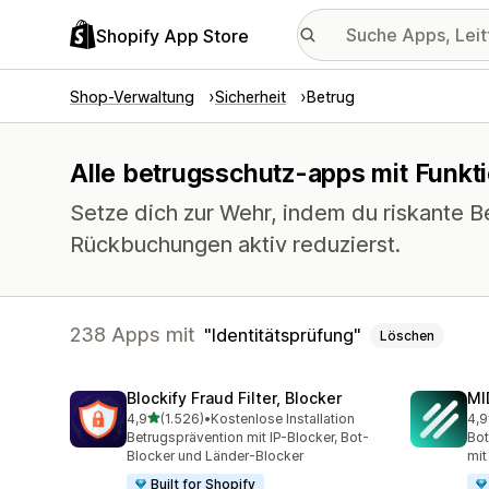
Shopify App Store
Shop-Verwaltung
Sicherheit
Betrug
Alle betrugsschutz-apps mit Funkti
Setze dich zur Wehr, indem du riskante Be
Rückbuchungen aktiv reduzierst.
238 Apps mit
Identitätsprüfung
Löschen
Blockify Fraud Filter, Blocker
MI
von 5 Sternen
4,9
(1.526)
•
Kostenlose Installation
4,9
1526 Rezensionen insgesamt
211
Betrugsprävention mit IP-Blocker, Bot-
Bot
Blocker und Länder-Blocker
mit
Built for Shopify