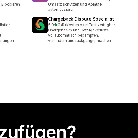
 Blockieren
Umsatz schützen und Abläufe
automatisieren.
Chargeback Dispute Specialist
von 5 Sternen
llation
5,0
(14)
•
Kostenloser Test verfügbar
14 Rezensionen insgesamt
Chargebacks und Betrugsverluste
t
vollautomatisch bekämpfen,
chungen
verhindern und rückgängig machen
nzufügen?