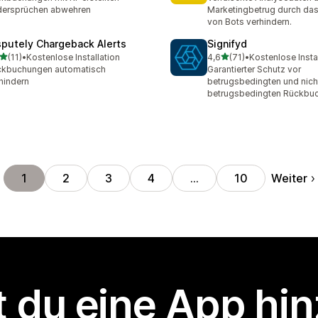
dersprüchen abwehren
Marketingbetrug durch das
von Bots verhindern.
sputely Chargeback Alerts
Signifyd
von 5 Sternen
von 5 Sternen
(11)
•
Kostenlose Installation
4,6
(71)
•
Kostenlose Insta
Rezensionen insgesamt
71 Rezensionen insgesamt
ckbuchungen automatisch
Garantierter Schutz vor
hindern
betrugsbedingten und nich
betrugsbedingten Rückbu
Weiter
1
2
3
4
…
10
 du eine App hi