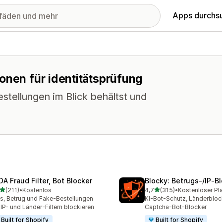
Apps durchs
onen für identitätsprüfung
stellungen im Blick behältst und
DA Fraud Filter, Bot Blocker
Blocky: Betrugs‑/IP‑B
von 5 Sternen
von 5 Sternen
(211)
•
Kostenlos
4,7
(315)
•
Kostenloser Pl
 Rezensionen insgesamt
315 Rezensionen insgesa
s, Betrug und Fake-Bestellungen
KI-Bot-Schutz, Länderbloc
 IP- und Länder-Filtern blockieren
Captcha-Bot-Blocker
Built for Shopify
Built for Shopify