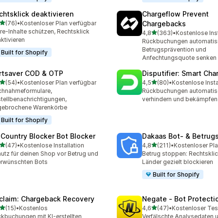
chtsklick deaktivieren
Chargeflow Prevent
von 5 Sternen
(76)
•
Kostenloser Plan verfügbar
Chargebacks
Rezensionen insgesamt
re-Inhalte schützen, Rechtsklick
von 5 Sternen
4,8
(363)
•
Kostenlose Inst
363 Rezensionen insgesa
ktivieren
Rückbuchungen automatisi
Betrugsprävention und
Built for Shopify
Anfechtungsquote senken
rtsaver COD & OTP
Disputifier: Smart Ch
von 5 Sternen
von 5 Sternen
(54)
•
Kostenloser Plan verfügbar
4,5
(80)
•
Kostenlose Insta
Rezensionen insgesamt
80 Rezensionen insgesam
chnahmeformulare,
Rückbuchungen automatis
tellbenachrichtigungen,
verhindern und bekämpfen
gebrochene Warenkörbe
Built for Shopify
 Country Blocker Bot Blocker
Dakaas Bot‑ & Betrug
von 5 Sternen
von 5 Sternen
(47)
•
Kostenlose Installation
4,8
(211)
•
Kostenloser Pla
Rezensionen insgesamt
211 Rezensionen insgesam
utz für deinen Shop vor Betrug und
Betrug stoppen: Rechtsklic
rwünschten Bots
Länder gezielt blockieren
Built for Shopify
claim: Chargeback Recovery
Negate ‑ Bot Protecti
von 5 Sternen
von 5 Sternen
(15)
•
Kostenlos
4,6
(47)
•
Kostenloser Tes
Rezensionen insgesamt
47 Rezensionen insgesam
kbuchungen mit KI-erstellten
Verfälschte Analysedaten 