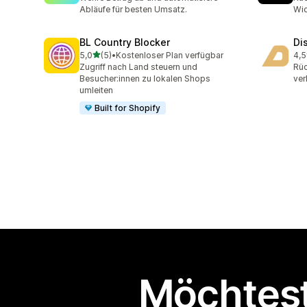
Abläufe für besten Umsatz.
Wi
BL Country Blocker
Di
von 5 Sternen
5,0
(5)
•
Kostenloser Plan verfügbar
4,5
5 Rezensionen insgesamt
11 
Zugriff nach Land steuern und
Rü
Besucher:innen zu lokalen Shops
ver
umleiten
Built for Shopify
Möchtest