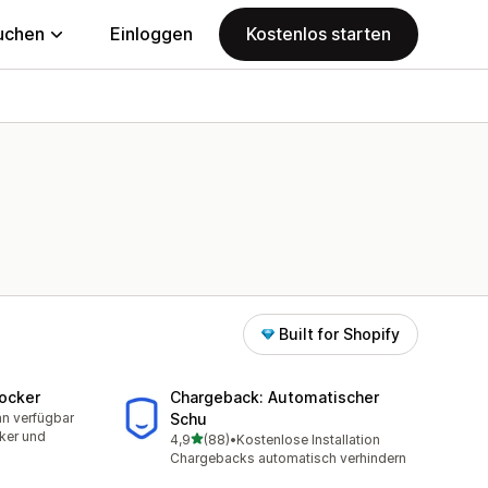
uchen
Einloggen
Kostenlos starten
Built for Shopify
locker
Chargeback: Automatischer
an verfügbar
Schu
mt
ker und
von 5 Sternen
4,9
(88)
•
Kostenlose Installation
88 Rezensionen insgesamt
Chargebacks automatisch verhindern