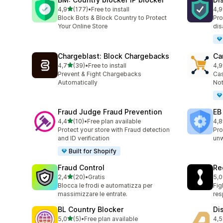
stelle su 5
4,9
(177)
•
Free to install
4,9
177 recensioni totali
76 
Block Bots & Block Country to Protect
Pro
Your Online Store
dis
Chargeblast: Block Chargebacks
Ca
stelle su 5
4,7
(39)
•
Free to install
4,9
39 recensioni totali
54 
Prevent & Fight Chargebacks
Cas
Automatically
Not
Fraud Judge Fraud Prevention
EB
stelle su 5
4,4
(10)
•
Free plan available
4,8
10 recensioni totali
47 
Protect your store with Fraud detection
Pro
and ID verification
un
Built for Shopify
Fraud Control
Re
stelle su 5
2,4
(20)
•
Gratis
5,0
20 recensioni totali
15 
Blocca le frodi e automatizza per
Fig
massimizzare le entrate.
re
BL Country Blocker
Di
stelle su 5
5,0
(5)
•
Free plan available
4,5
5 recensioni totali
11 