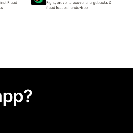
inst Fraud
Fight, prevent, recover chargebacks &
ks
fraud losses hands-free
app?