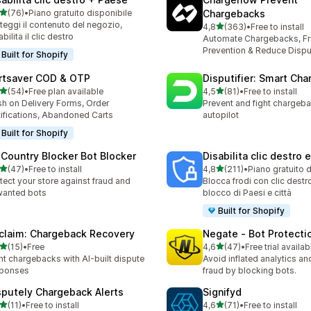
stelle su 5
(76)
•
Piano gratuito disponibile
Chargebacks
recensioni totali
teggi il contenuto del negozio,
stelle su 5
4,8
(363)
•
Free to install
363 recensioni totali
abilita il clic destro
Automate Chargebacks, F
Prevention & Reduce Dispu
Built for Shopify
rtsaver COD & OTP
Disputifier: Smart Ch
stelle su 5
stelle su 5
(54)
•
Free plan available
4,5
(81)
•
Free to install
recensioni totali
81 recensioni totali
h on Delivery Forms, Order
Prevent and fight chargeb
ifications, Abandoned Carts
autopilot
Built for Shopify
 Country Blocker Bot Blocker
Disabilita clic destro 
stelle su 5
stelle su 5
(47)
•
Free to install
4,8
(211)
•
Piano gratuito 
recensioni totali
211 recensioni totali
tect your store against fraud and
Blocca frodi con clic destro
wanted bots
blocco di Paesi e città
Built for Shopify
claim: Chargeback Recovery
Negate ‑ Bot Protecti
stelle su 5
stelle su 5
(15)
•
Free
4,6
(47)
•
Free trial availab
recensioni totali
47 recensioni totali
ht chargebacks with AI-built dispute
Avoid inflated analytics a
sponses
fraud by blocking bots.
sputely Chargeback Alerts
Signifyd
stelle su 5
stelle su 5
(11)
•
Free to install
4,6
(71)
•
Free to install
recensioni totali
71 recensioni totali