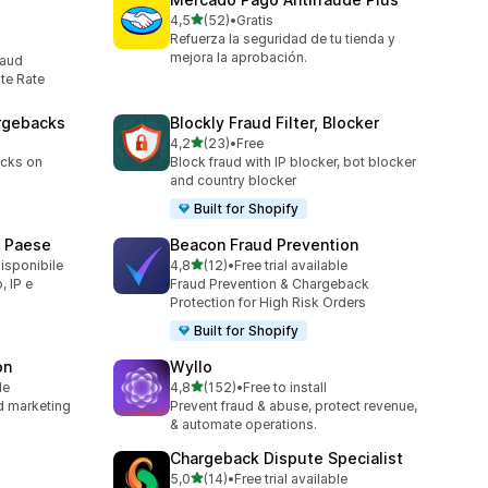
stelle su 5
4,5
(52)
•
Gratis
52 recensioni totali
Refuerza la seguridad de tu tienda y
mejora la aprobación.
raud
te Rate
argebacks
Blockly Fraud Filter, Blocker
stelle su 5
4,2
(23)
•
Free
23 recensioni totali
acks on
Block fraud with IP blocker, bot blocker
and country blocker
Built for Shopify
e Paese
Beacon Fraud Prevention
stelle su 5
disponibile
4,8
(12)
•
Free trial available
12 recensioni totali
, IP e
Fraud Prevention & Chargeback
Protection for High Risk Orders
Built for Shopify
on
Wyllo
stelle su 5
le
4,8
(152)
•
Free to install
152 recensioni totali
nd marketing
Prevent fraud & abuse, protect revenue,
& automate operations.
Chargeback Dispute Specialist
stelle su 5
5,0
(14)
•
Free trial available
14 recensioni totali