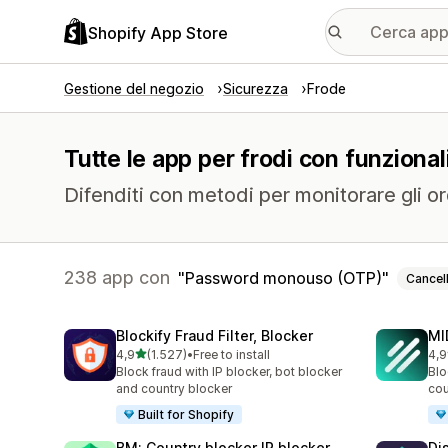
Shopify App Store
Gestione del negozio
Sicurezza
Frode
Tutte le app per frodi con funzion
Difenditi con metodi per monitorare gli ord
238 app con
Password monouso (OTP)
Cancel
Blockify Fraud Filter, Blocker
MI
stelle su 5
4,9
(1.527)
•
Free to install
4,9
1527 recensioni totali
212
Block fraud with IP blocker, bot blocker
Blo
and country blocker
cou
Built for Shopify
BM: Country blocker IP blocker
Di