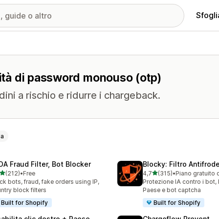
Sfogli
alità di password monouso (otp)
ini a rischio e ridurre i chargeback.
la
DA Fraud Filter, Bot Blocker
Blocky: Filtro Antifrode
stelle su 5
stelle su 5
(212)
•
Free
4,7
(315)
•
Piano gratuito 
 recensioni totali
315 recensioni totali
ck bots, fraud, fake orders using IP,
Protezione IA contro i bot,
ntry block filters
Paese e bot captcha
Built for Shopify
Built for Shopify
sabilita clic destro + Paese
Chargeflow Prevent