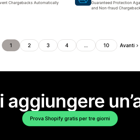
vent Chargebacks Automatically
Guaranteed Protection Aga
and Non-fraud Chargebac
Avanti
1
2
3
4
…
10
i aggiungere un’
Prova Shopify gratis per tre giorni