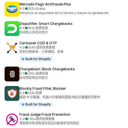
Mercado Pago Antifraude Plus
星（满分 5 星）
4.5
(52)
•
Gratis
总共 52 条评论
Refuerza la seguridad de tu tienda y mejora la aprobación.
Disputifier: Smart Chargebacks
星（满分 5 星）
4.5
(81)
•
免费安装
总共 81 条评论
自动防止并应对拒付
Cartsaver COD & OTP
星（满分 5 星）
4.9
(54)
•
提供免费套餐
总共 54 条评论
货到付款表单、订单通知、弃单
Built for Shopify
Chargeblast: Block Chargebacks
星（满分 5 星）
4.7
(39)
•
免费安装
总共 39 条评论
自动预防和应对拒付
Blockly Fraud Filter, Blocker
星（满分 5 星）
4.2
(23)
•
免费
总共 23 条评论
借助 IP 拦截器、机器人拦截器和国家/地区拦截器防范欺诈
Built for Shopify
Fraud Judge Fraud Prevention
星（满分 5 星）
4.4
(10)
•
提供免费套餐
总共 10 条评论
借助欺诈检测和身份验证功能保护您的商店