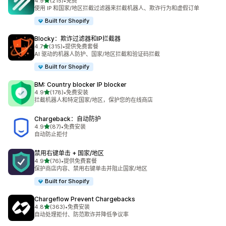
星（满分 5 星）
4.9
(215)
•
免费
总共 215 条评论
使用 IP 和国家/地区拦截过滤器来拦截机器人、欺诈行为和虚假订单
Built for Shopify
Blocky：欺诈过滤器和IP拦截器
星（满分 5 星）
4.7
(315)
•
提供免费套餐
总共 315 条评论
AI 驱动的机器人防护、国家/地区拦截和验证码拦截
Built for Shopify
BM: Country blocker IP blocker
星（满分 5 星）
4.9
(178)
•
免费安装
总共 178 条评论
拦截机器人和特定国家/地区，保护您的在线商店
Chargeback：自动防护
星（满分 5 星）
4.9
(87)
•
免费安装
总共 87 条评论
自动防止拒付
禁用右键单击 + 国家/地区
星（满分 5 星）
4.9
(76)
•
提供免费套餐
总共 76 条评论
保护商店内容、禁用右键单击并阻止国家/地区
Built for Shopify
Chargeflow Prevent Chargebacks
星（满分 5 星）
4.8
(363)
•
免费安装
总共 363 条评论
自动处理拒付、防范欺诈并降低争议率