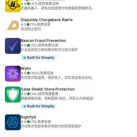
星（满分 5 星）
4.6
(47)
•
提供免费试用
总共 47 条评论
拦截机器人，避免出现虚增分析数据和营销欺诈。
Disputely Chargeback Alerts
星（满分 5 星）
4.5
(11)
•
免费安装
总共 11 条评论
自动防止拒付
Beacon Fraud Prevention
星（满分 5 星）
4.8
(12)
•
提供免费试用
总共 12 条评论
针对高风险订单的欺诈防范与拒付保护
Built for Shopify
Wyllo
星（满分 5 星）
4.8
(152)
•
免费安装
总共 152 条评论
防范欺诈和滥用，保护收入，并实现运营自动化。
Sales Shield: Store Protection
星（满分 5 星）
4.6
(14)
•
提供免费套餐
总共 14 条评论
屏蔽销售间谍，限制国家/地区，并防止内容被盗！
Built for Shopify
Signifyd
星（满分 5 星）
4.6
(71)
•
免费安装
总共 71 条评论
针对欺诈性和非欺诈性拒付的担保型保护