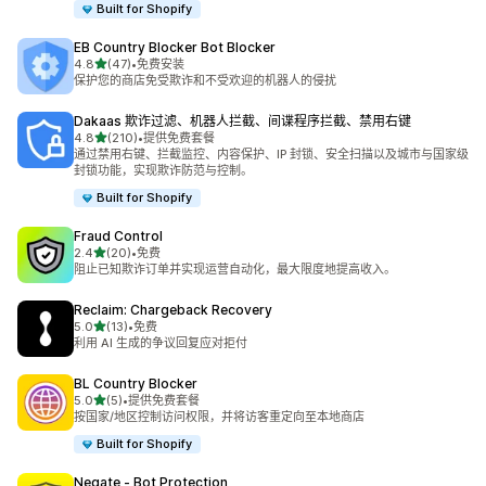
Built for Shopify
EB Country Blocker Bot Blocker
星（满分 5 星）
4.8
(47)
•
免费安装
总共 47 条评论
保护您的商店免受欺诈和不受欢迎的机器人的侵扰
Dakaas 欺诈过滤、机器人拦截、间谍程序拦截、禁用右键
星（满分 5 星）
4.8
(210)
•
提供免费套餐
总共 210 条评论
通过禁用右键、拦截监控、内容保护、IP 封锁、安全扫描以及城市与国家级
封锁功能，实现欺诈防范与控制。
Built for Shopify
Fraud Control
星（满分 5 星）
2.4
(20)
•
免费
总共 20 条评论
阻止已知欺诈订单并实现运营自动化，最大限度地提高收入。
Reclaim: Chargeback Recovery
星（满分 5 星）
5.0
(13)
•
免费
总共 13 条评论
利用 AI 生成的争议回复应对拒付
BL Country Blocker
星（满分 5 星）
5.0
(5)
•
提供免费套餐
总共 5 条评论
按国家/地区控制访问权限，并将访客重定向至本地商店
Built for Shopify
Negate ‑ Bot Protection