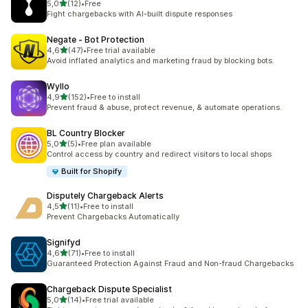
av 5 stjerner
5,0
(12)
•
Free
Totalt 12 omtaler
Fight chargebacks with AI-built dispute responses
Negate ‑ Bot Protection
av 5 stjerner
4,6
(47)
•
Free trial available
Totalt 47 omtaler
Avoid inflated analytics and marketing fraud by blocking bots.
Wyllo
av 5 stjerner
4,9
(152)
•
Free to install
Totalt 152 omtaler
Prevent fraud & abuse, protect revenue, & automate operations.
BL Country Blocker
av 5 stjerner
5,0
(5)
•
Free plan available
Totalt 5 omtaler
Control access by country and redirect visitors to local shops
Built for Shopify
Disputely Chargeback Alerts
av 5 stjerner
4,5
(11)
•
Free to install
Totalt 11 omtaler
Prevent Chargebacks Automatically
Signifyd
av 5 stjerner
4,6
(71)
•
Free to install
Totalt 71 omtaler
Guaranteed Protection Against Fraud and Non-fraud Chargebacks
Chargeback Dispute Specialist
av 5 stjerner
5,0
(14)
•
Free trial available
Totalt 14 omtaler