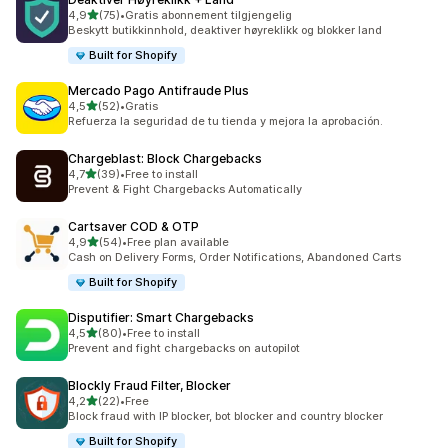
av 5 stjerner
4,9
(75)
•
Gratis abonnement tilgjengelig
Totalt 75 omtaler
Beskytt butikkinnhold, deaktiver høyreklikk og blokker land
Built for Shopify
Mercado Pago Antifraude Plus
av 5 stjerner
4,5
(52)
•
Gratis
Totalt 52 omtaler
Refuerza la seguridad de tu tienda y mejora la aprobación.
Chargeblast: Block Chargebacks
av 5 stjerner
4,7
(39)
•
Free to install
Totalt 39 omtaler
Prevent & Fight Chargebacks Automatically
Cartsaver COD & OTP
av 5 stjerner
4,9
(54)
•
Free plan available
Totalt 54 omtaler
Cash on Delivery Forms, Order Notifications, Abandoned Carts
Built for Shopify
Disputifier: Smart Chargebacks
av 5 stjerner
4,5
(80)
•
Free to install
Totalt 80 omtaler
Prevent and fight chargebacks on autopilot
Blockly Fraud Filter, Blocker
av 5 stjerner
4,2
(22)
•
Free
Totalt 22 omtaler
Block fraud with IP blocker, bot blocker and country blocker
Built for Shopify