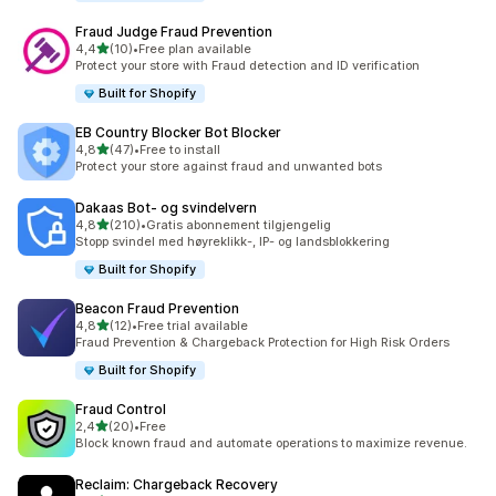
Fraud Judge Fraud Prevention
av 5 stjerner
4,4
(10)
•
Free plan available
Totalt 10 omtaler
Protect your store with Fraud detection and ID verification
Built for Shopify
EB Country Blocker Bot Blocker
av 5 stjerner
4,8
(47)
•
Free to install
Totalt 47 omtaler
Protect your store against fraud and unwanted bots
Dakaas Bot‑ og svindelvern
av 5 stjerner
4,8
(210)
•
Gratis abonnement tilgjengelig
Totalt 210 omtaler
Stopp svindel med høyreklikk-, IP- og landsblokkering
Built for Shopify
Beacon Fraud Prevention
av 5 stjerner
4,8
(12)
•
Free trial available
Totalt 12 omtaler
Fraud Prevention & Chargeback Protection for High Risk Orders
Built for Shopify
Fraud Control
av 5 stjerner
2,4
(20)
•
Free
Totalt 20 omtaler
Block known fraud and automate operations to maximize revenue.
Reclaim: Chargeback Recovery