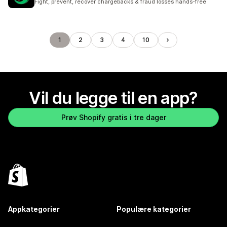
Fight, prevent, recover chargebacks & fraud losses hands-free
1
2
3
4
10
Vil du legge til en app?
Prøv Shopify gratis i tre dager
Appkategorier
Populære kategorier