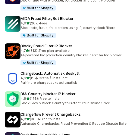
Block fraud with IP blocker, bot blocker and country blocker
Built for Shopify
MIDA Fraud Filter, Bot Blocker
av 5 stjerner
4,9
(207)
•
Free
Totalt 207 omtaler
Block bots, fraud, fake orders using IP, country block filters
Built for Shopify
Blocky Fraud Filter IP Blocker
av 5 stjerner
4,7
(313)
•
Free plan available
Totalt 313 omtaler
AI-powered bot protection country blocker, captcha bot blocker
Built for Shopify
Chargeback: Automatisk Beskytt
av 5 stjerner
4,9
(88)
•
Gratis å installere
Totalt 88 omtaler
Forhindre chargebacks automatisk
BM: Country blocker IP blocker
av 5 stjerner
4,9
(176)
•
Free to install
Totalt 176 omtaler
Block Bots & Block Country to Protect Your Online Store
Chargeflow Prevent Chargebacks
av 5 stjerner
4,8
(363)
•
Free to install
Totalt 363 omtaler
Automate Chargebacks, Fraud Prevention & Reduce Dispute Rate
Deaktiver Høyreklikk + Land