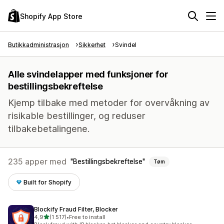
Shopify App Store
Butikkadministrasjon
Sikkerhet
Svindel
Alle svindelapper med funksjoner for
bestillingsbekreftelse
Kjemp tilbake med metoder for overvåkning av
risikable bestillinger, og reduser
tilbakebetalingene.
235 apper med
Bestillingsbekreftelse
Tøm
Built for Shopify
Blockify Fraud Filter, Blocker
av 5 stjerner
4,9
(1 517)
•
Free to install
Totalt 1517 omtaler