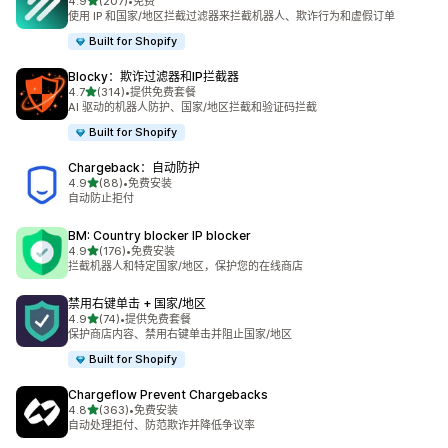
星（满分 5 星）
4.9
(207)
•
免费
总共 207 条评论
使用 IP 和国家/地区拦截过滤器来拦截机器人、欺诈行为和虚假订单
Built for Shopify
Blocky：欺诈过滤器和IP拦截器
星（满分 5 星）
4.7
(314)
•
提供免费套餐
总共 314 条评论
AI 驱动的机器人防护、国家/地区拦截和验证码拦截
Built for Shopify
Chargeback：自动防护
星（满分 5 星）
4.9
(88)
•
免费安装
总共 88 条评论
自动防止拒付
BM: Country blocker IP blocker
星（满分 5 星）
4.9
(176)
•
免费安装
总共 176 条评论
拦截机器人和特定国家/地区，保护您的在线商店
禁用右键单击 + 国家/地区
星（满分 5 星）
4.9
(74)
•
提供免费套餐
总共 74 条评论
保护商店内容、禁用右键单击并阻止国家/地区
Built for Shopify
Chargeflow Prevent Chargebacks
星（满分 5 星）
4.8
(363)
•
免费安装
总共 363 条评论
自动处理拒付、防范欺诈并降低争议率