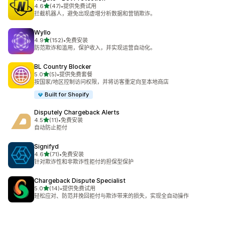
星（满分 5 星）
4.6
(47)
•
提供免费试用
总共 47 条评论
拦截机器人，避免出现虚增分析数据和营销欺诈。
Wyllo
星（满分 5 星）
4.9
(152)
•
免费安装
总共 152 条评论
防范欺诈和滥用，保护收入，并实现运营自动化。
BL Country Blocker
星（满分 5 星）
5.0
(5)
•
提供免费套餐
总共 5 条评论
按国家/地区控制访问权限，并将访客重定向至本地商店
Built for Shopify
Disputely Chargeback Alerts
星（满分 5 星）
4.5
(11)
•
免费安装
总共 11 条评论
自动防止拒付
Signifyd
星（满分 5 星）
4.6
(71)
•
免费安装
总共 71 条评论
针对欺诈性和非欺诈性拒付的担保型保护
Chargeback Dispute Specialist
星（满分 5 星）
5.0
(14)
•
提供免费试用
总共 14 条评论
轻松应对、防范并挽回拒付与欺诈带来的损失，实现全自动操作