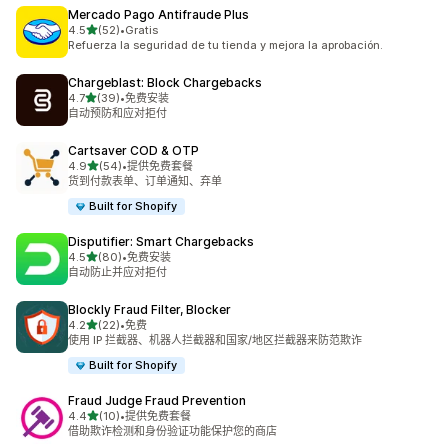
Mercado Pago Antifraude Plus
星（满分 5 星）
4.5
(52)
•
Gratis
总共 52 条评论
Refuerza la seguridad de tu tienda y mejora la aprobación.
Chargeblast: Block Chargebacks
星（满分 5 星）
4.7
(39)
•
免费安装
总共 39 条评论
自动预防和应对拒付
Cartsaver COD & OTP
星（满分 5 星）
4.9
(54)
•
提供免费套餐
总共 54 条评论
货到付款表单、订单通知、弃单
Built for Shopify
Disputifier: Smart Chargebacks
星（满分 5 星）
4.5
(80)
•
免费安装
总共 80 条评论
自动防止并应对拒付
Blockly Fraud Filter, Blocker
星（满分 5 星）
4.2
(22)
•
免费
总共 22 条评论
使用 IP 拦截器、机器人拦截器和国家/地区拦截器来防范欺诈
Built for Shopify
Fraud Judge Fraud Prevention
星（满分 5 星）
4.4
(10)
•
提供免费套餐
总共 10 条评论
借助欺诈检测和身份验证功能保护您的商店