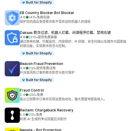
Built for Shopify
EB Country Blocker Bot Blocker
星（满分 5 星）
4.8
(47)
•
免费安装
总共 47 条评论
保护您的商店免受欺诈和不受欢迎的机器人的侵扰
Dakaas 欺诈过滤、机器人拦截、间谍程序拦截、禁用右键
星（满分 5 星）
4.8
(211)
•
提供免费套餐
总共 211 条评论
通过禁用右键、拦截监控、内容保护、IP 封锁、安全扫描以及城市与国家级
封锁功能，实现欺诈防范与控制。
Built for Shopify
Beacon Fraud Prevention
星（满分 5 星）
4.8
(12)
•
提供免费试用
总共 12 条评论
针对高风险订单的欺诈防范与拒付保护
Built for Shopify
Fraud Control
星（满分 5 星）
2.4
(20)
•
免费
总共 20 条评论
阻止已知欺诈订单并实现运营自动化，最大限度地提高收入。
Reclaim: Chargeback Recovery
星（满分 5 星）
5.0
(12)
•
免费
总共 12 条评论
利用 AI 生成的争议回复应对拒付
Negate ‑ Bot Protection